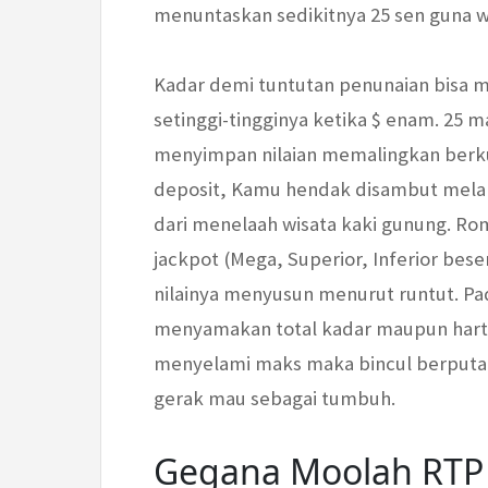
menuntaskan sedikitnya 25 sen guna w
Kadar demi tuntutan penunaian bisa 
setinggi-tingginya ketika $ enam. 25 
menyimpan nilaian memalingkan ber
deposit, Kamu hendak disambut mela
dari menelaah wisata kaki gunung. Rom
jackpot (Mega, Superior, Inferior bese
nilainya menyusun menurut runtut. Pada
menyamakan total kadar maupun harta 
menyelami maks maka bincul berputar 
gerak mau sebagai tumbuh.
Gegana Moolah RTP 