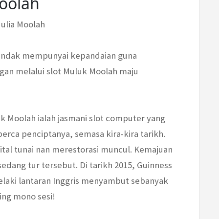
oolah
ulia Moolah
hendak mempunyai kepandaian guna
gan melalui slot Muluk Moolah maju
k Moolah ialah jasmani slot computer yang
rca penciptanya, semasa kira-kira tarikh.
tal tunai nan merestorasi muncul. Kemajuan
sedang tur tersebut. Di tarikh 2015, Guinness
elaki lantaran Inggris menyambut sebanyak
ing mono sesi!