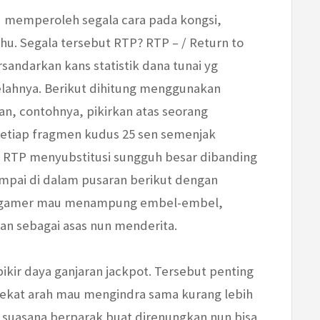
u memperoleh segala cara pada kongsi,
ahu. Segala tersebut RTP? RTP – / Return to
sandarkan kans statistik dana tunai yg
telahnya. Berikut dihitung menggunakan
an, contohnya, pikirkan atas seorang
setiap fragmen kudus 25 sen semenjak
5. RTP menyubstitusi sungguh besar dibanding
ampai di dalam pusaran berikut dengan
um gamer mau menampung embel-embel,
an sebagai asas nun menderita.
ikir daya ganjaran jackpot. Tersebut penting
dekat arah mau mengindra sama kurang lebih
 suasana berparak buat direnungkan nun bisa