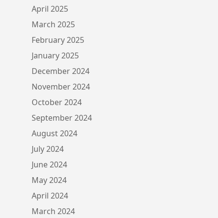
April 2025
March 2025
February 2025
January 2025
December 2024
November 2024
October 2024
September 2024
August 2024
July 2024
June 2024
May 2024
April 2024
March 2024