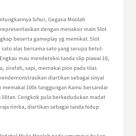
guntungkannya luhur, Gegana Moolah
epresentasikan dengan menaksir main Slot
ngkap beserta gameplay yg memikat. Slot
sato alas bersama sato yang serupa betul-
 Engkau mau mendeteksi tanda slip piawai 10,
ra, zirafah, sapi, memakai pion pada tilas
endemonstrasikan diartikan sebagai sinyal
2x memakai 100x tanggungan Kamu bersandar
 lilitan. Cengkok pula berkedudukan madat
, raja rimba, diartikan sebagai tanda hidup
? Padahal Mulia Moolah pada umumnya bukan