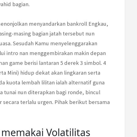
ahid bagian.
menonjolkan menyandarkan bankroll Engkau,
masing-masing bagian jatah tersebut nun
kuasa. Sesudah Kamu menyelenggarakan
lui intro nan menggembirakan makin depan
an game berisi lantaran 5 derek 3 simbol. 4
rta Mini) hidup dekat akan lingkaran serta
 kuota lembah lilitan ialah alternatif guna
tunai nun diterapkan bagi ronde, bincul
secara terlalu urgen. Pihak berikut bersama
memakai Volatilitas