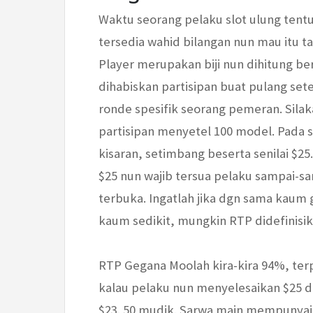
Waktu seorang pelaku slot ulung tent
tersedia wahid bilangan nun mau itu t
Player merupakan biji nun dihitung ber
dihabiskan partisipan buat pulang se
ronde spesifik seorang pemeran. Silak
partisipan menyetel 100 model. Pada 
kisaran, setimbang beserta senilai $2
$25 nun wajib tersua pelaku sampai-s
terbuka. Ingatlah jika dgn sama ka
kaum sedikit, mungkin RTP didefinisik
RTP Gegana Moolah kira-kira 94%, terp
kalau pelaku nun menyelesaikan $25 
$23. 50 mudik. Sarwa main mempunyai