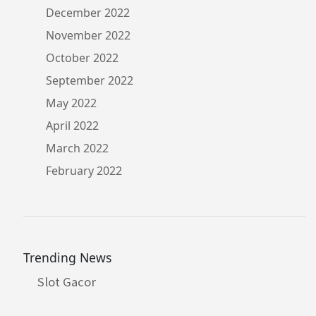
December 2022
November 2022
October 2022
September 2022
May 2022
April 2022
March 2022
February 2022
Trending News
Slot Gacor