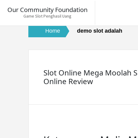
Skip
Our Community Foundation
to
Game Slot Penghasil Uang
content
Home
demo slot adalah
Slot Online Mega Moolah S
Online Review