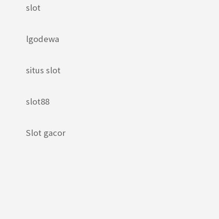
slot
lgodewa
situs slot
slot88
Slot gacor