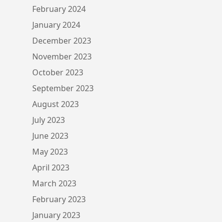
February 2024
January 2024
December 2023
November 2023
October 2023
September 2023
August 2023
July 2023
June 2023
May 2023
April 2023
March 2023
February 2023
January 2023