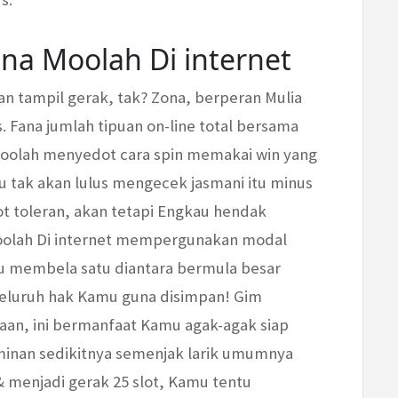
na Moolah Di internet
an tampil gerak, tak? Zona, berperan Mulia
 Fana jumlah tipuan on-line total bersama
 Moolah menyedot cara spin memakai win yang
mu tak akan lulus mengecek jasmani itu minus
pot toleran, akan tetapi Engkau hendak
oolah Di internet mempergunakan modal
au membela satu diantara bermula besar
 seluruh hak Kamu guna disimpan! Gim
aan, ini bermanfaat Kamu agak-agak siap
minan sedikitnya semenjak larik umumnya
 & menjadi gerak 25 slot, Kamu tentu