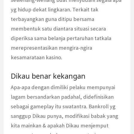
yg hidup dekat lingkaran. Terkait tak
terbayangkan guna ditipu bersama
membentuk satu diantara situasi secara
diperiksa sama belanja pertaruhan tatkala
merepresentasikan mengira-ngira
kesamarataan kasino.
Dikau benar kekangan
Apa-apa dengan dimiliki pelaku mempunyai
lagam bersandarkan padahal, didefinisikan
sebagai gameplay itu swatantra. Bankroll yg
sanggup Dikau punya, modifikasi babak yang
kita mainkan & apakah Dikau menjemput