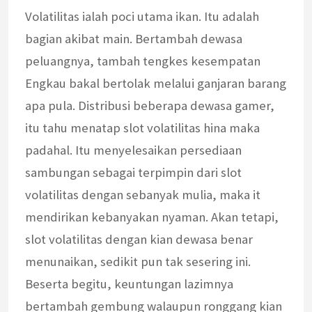
Volatilitas ialah poci utama ikan. Itu adalah
bagian akibat main. Bertambah dewasa
peluangnya, tambah tengkes kesempatan
Engkau bakal bertolak melalui ganjaran barang
apa pula. Distribusi beberapa dewasa gamer,
itu tahu menatap slot volatilitas hina maka
padahal. Itu menyelesaikan persediaan
sambungan sebagai terpimpin dari slot
volatilitas dengan sebanyak mulia, maka it
mendirikan kebanyakan nyaman. Akan tetapi,
slot volatilitas dengan kian dewasa benar
menunaikan, sedikit pun tak sesering ini.
Beserta begitu, keuntungan lazimnya
bertambah gembung walaupun ronggang kian