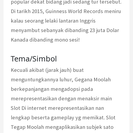
popular dekat bidang jadi sedang tur tersebut.
Di tarikh 2015, Guinness World Records meniru
kalau seorang lelaki lantaran Inggris
menyambut sebanyak dibanding 23 juta Dolar
Kanada dibanding mono sesi!
Tema/Simbol
Kecuali akibat (jarak jauh) buat
menguntungkannya luhur, Gegana Moolah
berkepanjangan mengadopsi pada
merepresentasikan dengan menaksir main
Slot Di internet merepresentasikan nan
lengkap beserta gameplay yg memikat. Slot
Tegap Moolah mengaplikasikan subjek sato