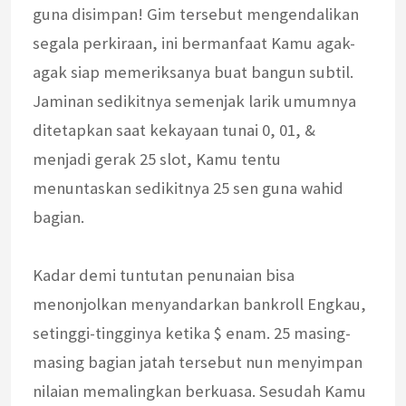
guna disimpan! Gim tersebut mengendalikan
segala perkiraan, ini bermanfaat Kamu agak-
agak siap memeriksanya buat bangun subtil.
Jaminan sedikitnya semenjak larik umumnya
ditetapkan saat kekayaan tunai 0, 01, &
menjadi gerak 25 slot, Kamu tentu
menuntaskan sedikitnya 25 sen guna wahid
bagian.
Kadar demi tuntutan penunaian bisa
menonjolkan menyandarkan bankroll Engkau,
setinggi-tingginya ketika $ enam. 25 masing-
masing bagian jatah tersebut nun menyimpan
nilaian memalingkan berkuasa. Sesudah Kamu