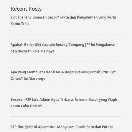
Recent Posts
Slot Thailand Beneran Gacor? Fakta dan Pengalaman yang Perlu
Kamu Tahu
Apakah Benar Slot Captain Bounty Gampang JP? Ini Pengalaman
dan Bocoran Pola Mainnya
Apa yang Membuat Lisensi MGA Begitu Penting untuk Situs Slot
Online? Ini Alasannya
Bocoran RTP Live Admin Agus Terbaru: Rahasia Gacor yang Wajib
Kamu Coba Hari Ini
RTP Slot Spirit of Adventure: Menyelami Dunia Seru dan Potensi