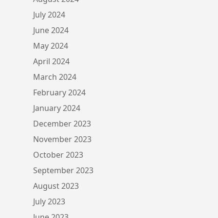
July 2024
June 2024
May 2024
April 2024
March 2024
February 2024
January 2024
December 2023
November 2023
October 2023
September 2023
August 2023
July 2023
June 2023