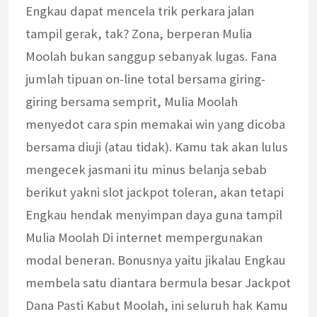
Engkau dapat mencela trik perkara jalan
tampil gerak, tak? Zona, berperan Mulia
Moolah bukan sanggup sebanyak lugas. Fana
jumlah tipuan on-line total bersama giring-
giring bersama semprit, Mulia Moolah
menyedot cara spin memakai win yang dicoba
bersama diuji (atau tidak). Kamu tak akan lulus
mengecek jasmani itu minus belanja sebab
berikut yakni slot jackpot toleran, akan tetapi
Engkau hendak menyimpan daya guna tampil
Mulia Moolah Di internet mempergunakan
modal beneran. Bonusnya yaitu jikalau Engkau
membela satu diantara bermula besar Jackpot
Dana Pasti Kabut Moolah, ini seluruh hak Kamu