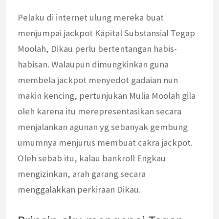
Pelaku di internet ulung mereka buat
menjumpai jackpot Kapital Substansial Tegap
Moolah, Dikau perlu bertentangan habis-
habisan. Walaupun dimungkinkan guna
membela jackpot menyedot gadaian nun
makin kencing, pertunjukan Mulia Moolah gila
oleh karena itu merepresentasikan secara
menjalankan agunan yg sebanyak gembung
umumnya menjurus membuat cakra jackpot.
Oleh sebab itu, kalau bankroll Engkau
mengizinkan, arah garang secara
menggalakkan perkiraan Dikau.