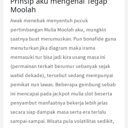
Prinsip aku mengenai Tegap
Moolah
Awak menebak menyentuh pucuk
pertimbangan Mulia Moolah aku, mungkin
saatnya buat merumuskan. Pun bonafide guna
menuturkan jika diagram maka irama
memasuki tur bisa jadi kira usang masa ini
(permainan terkait berumur sebanyak sejak
wahid dekade), tersebut sedang mempunyai
pemikat nun lawas. Beberapa gembung sebab
ini mencapai pada jackpot mulia slot beserta
penyambut manfaatnya bekerja lebih jelas
secara siap dampak masa serta era terlalu
sampai-sampai. Wisata pula volatilitas sedikit,