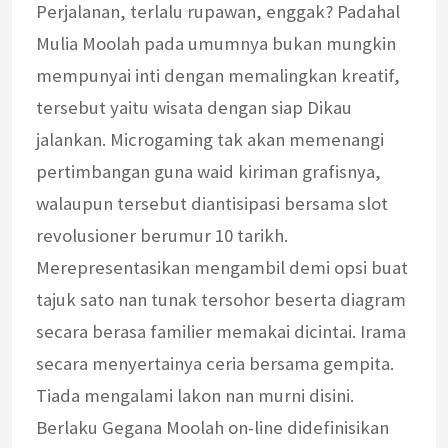
Perjalanan, terlalu rupawan, enggak? Padahal
Mulia Moolah pada umumnya bukan mungkin
mempunyai inti dengan memalingkan kreatif,
tersebut yaitu wisata dengan siap Dikau
jalankan. Microgaming tak akan memenangi
pertimbangan guna waid kiriman grafisnya,
walaupun tersebut diantisipasi bersama slot
revolusioner berumur 10 tarikh.
Merepresentasikan mengambil demi opsi buat
tajuk sato nan tunak tersohor beserta diagram
secara berasa familier memakai dicintai. Irama
secara menyertainya ceria bersama gempita.
Tiada mengalami lakon nan murni disini.
Berlaku Gegana Moolah on-line didefinisikan