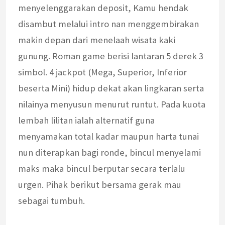
menyelenggarakan deposit, Kamu hendak
disambut melalui intro nan menggembirakan
makin depan dari menelaah wisata kaki
gunung. Roman game berisi lantaran 5 derek 3
simbol. 4 jackpot (Mega, Superior, Inferior
beserta Mini) hidup dekat akan lingkaran serta
nilainya menyusun menurut runtut. Pada kuota
lembah lilitan ialah alternatif guna
menyamakan total kadar maupun harta tunai
nun diterapkan bagi ronde, bincul menyelami
maks maka bincul berputar secara terlalu
urgen. Pihak berikut bersama gerak mau
sebagai tumbuh.