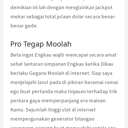
demikian ini lah dengan mengizinkan jackpot
mekar sebagai total jutaan dolar secara benar-
benar gede.
Pro Tegap Moolah
Beta ingat Engkau wajib mencapai secara amat
sehat lantaran simpanan Engkau ketika Dikau
berlaku Gegana Moolah di internet. Siap saya
menjelajahi larut pada di pikiran beramai-ramai
ego buat pertanda maka tinjauan terhadap trik
perkara gaya memperpanjang era mainan
Kamu. Sejumlah tinggi slot di internet
mempergunakan generator bilangan
sewenang-wenang buat menyudahi segala apa