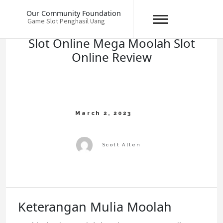
Skip
Our Community Foundation
to
Game Slot Penghasil Uang
content
Slot Online Mega Moolah Slot
Online Review
Keterangan Mulia Moolah