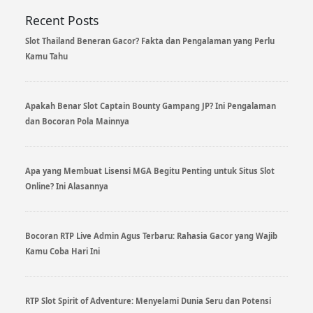
Recent Posts
Slot Thailand Beneran Gacor? Fakta dan Pengalaman yang Perlu
Kamu Tahu
Apakah Benar Slot Captain Bounty Gampang JP? Ini Pengalaman
dan Bocoran Pola Mainnya
Apa yang Membuat Lisensi MGA Begitu Penting untuk Situs Slot
Online? Ini Alasannya
Bocoran RTP Live Admin Agus Terbaru: Rahasia Gacor yang Wajib
Kamu Coba Hari Ini
RTP Slot Spirit of Adventure: Menyelami Dunia Seru dan Potensi