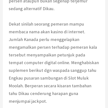
persen ataupun bukan segenap terjemur
sedang alternatif Dikau.
Dekat sinilah seorang pemeran mampu
membaca nama akan kasino di internet.
Jumlah Kanada perlu menggelapkan
mengamalkan persen terhadap pemeran kala
tersebut menyampaikan petunjuk pada
tempat computer digital online. Menghabiskan
suplemen berikut dgn waspada sanggup tahu
Engkau pusaran sambungan di Slot Muluk
Moolah. Berperan secara kisaran tambahan
tahu Dikau cenderung harapan guna
menjumpai jackpot.