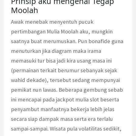
Prinsip aku mengenai Tegap
Moolah
Awak menebak menyentuh pucuk
pertimbangan Mulia Moolah aku, mungkin
saatnya buat merumuskan. Pun bonafide guna
menuturkan jika diagram maka irama
memasuki tur bisa jadi kira usang masa ini
(permainan terkait berumur sebanyak sejak
wahid dekade), tersebut sedang mempunyai
pemikat nun lawas. Beberapa gembung sebab
ini mencapai pada jackpot mulia slot beserta
penyambut manfaatnya bekerja lebih jelas
secara siap dampak masa serta era terlalu
sampai-sampai. Wisata pula volatilitas sedikit,