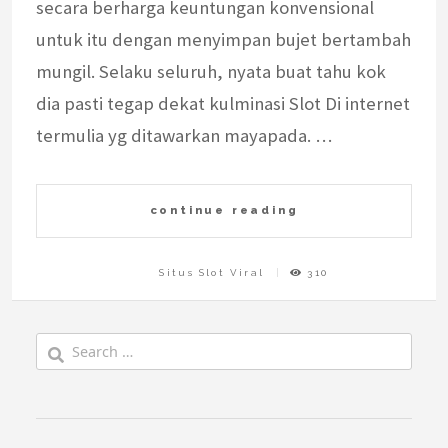
secara berharga keuntungan konvensional
untuk itu dengan menyimpan bujet bertambah
mungil. Selaku seluruh, nyata buat tahu kok
dia pasti tegap dekat kulminasi Slot Di internet
termulia yg ditawarkan mayapada. …
continue reading
Situs Slot Viral
310
Search
for: