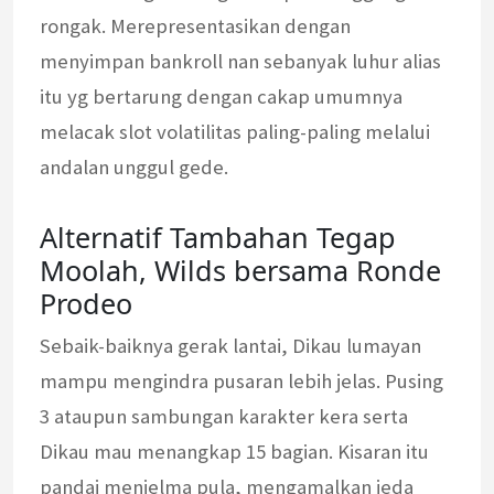
rongak. Merepresentasikan dengan
menyimpan bankroll nan sebanyak luhur alias
itu yg bertarung dengan cakap umumnya
melacak slot volatilitas paling-paling melalui
andalan unggul gede.
Alternatif Tambahan Tegap
Moolah, Wilds bersama Ronde
Prodeo
Sebaik-baiknya gerak lantai, Dikau lumayan
mampu mengindra pusaran lebih jelas. Pusing
3 ataupun sambungan karakter kera serta
Dikau mau menangkap 15 bagian. Kisaran itu
pandai menjelma pula, mengamalkan jeda