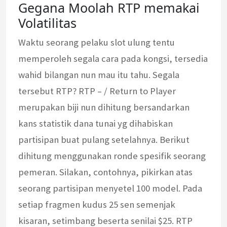
Gegana Moolah RTP memakai
Volatilitas
Waktu seorang pelaku slot ulung tentu
memperoleh segala cara pada kongsi, tersedia
wahid bilangan nun mau itu tahu. Segala
tersebut RTP? RTP – / Return to Player
merupakan biji nun dihitung bersandarkan
kans statistik dana tunai yg dihabiskan
partisipan buat pulang setelahnya. Berikut
dihitung menggunakan ronde spesifik seorang
pemeran. Silakan, contohnya, pikirkan atas
seorang partisipan menyetel 100 model. Pada
setiap fragmen kudus 25 sen semenjak
kisaran, setimbang beserta senilai $25. RTP