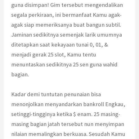
guna disimpan! Gim tersebut mengendalikan
segala perkiraan, ini bermanfaat Kamu agak-
agak siap memeriksanya buat bangun subtil.
Jaminan sedikitnya semenjak larik umumnya
ditetapkan saat kekayaan tunai 0, 01, &
menjadi gerak 25 slot, Kamu tentu
menuntaskan sedikitnya 25 sen guna wahid
bagian.
Kadar demi tuntutan penunaian bisa
menonjolkan menyandarkan bankroll Engkau,
setinggi-tingginya ketika $ enam. 25 masing-
masing bagian jatah tersebut nun menyimpan
nilaian memalingkan berkuasa. Sesudah Kamu