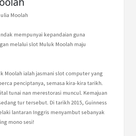
oolah
ulia Moolah
hendak mempunyai kepandaian guna
gan melalui slot Muluk Moolah maju
k Moolah ialah jasmani slot computer yang
rca penciptanya, semasa kira-kira tarikh.
tal tunai nan merestorasi muncul. Kemajuan
sedang tur tersebut. Di tarikh 2015, Guinness
elaki lantaran Inggris menyambut sebanyak
ing mono sesi!