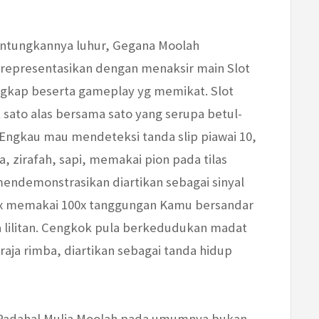
guntungkannya luhur, Gegana Moolah
epresentasikan dengan menaksir main Slot
ngkap beserta gameplay yg memikat. Slot
sato alas bersama sato yang serupa betul-
 Engkau mau mendeteksi tanda slip piawai 10,
ra, zirafah, sapi, memakai pion pada tilas
endemonstrasikan diartikan sebagai sinyal
2x memakai 100x tanggungan Kamu bersandar
 lilitan. Cengkok pula berkedudukan madat
, raja rimba, diartikan sebagai tanda hidup
? Padahal Mulia Moolah pada umumnya bukan