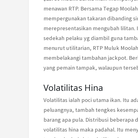
menawan RTP. Bersama Tegap Moolah 
mempergunakan takaran dibanding si
merepresentasikan mengubah lilitan. I
sedekah pelaku yg diambil guna tamba
menurut utilitarian, RTP Muluk Moola
membelakangi tambahan jackpot. Beri
yang pemain tampak, walaupun tersebu
Volatilitas Hina
Volatilitas ialah poci utama ikan. Itu
peluangnya, tambah tengkes kesempat
barang apa pula. Distribusi beberapa 
volatilitas hina maka padahal. Itu m