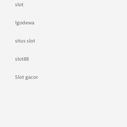
slot
lgodewa
situs slot
slot88
Slot gacor