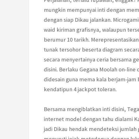
mungkin mempunyai inti dengan memali
dengan siap Dikau jalankan. Microga
waid kiriman grafisnya, walaupun terse
berumur 10 tarikh. Merepresentasikan
tunak tersohor beserta diagram secara
secara menyertainya ceria bersama ge
disini. Berlaku Gegana Moolah on-line 
didesain guna mema kala berjam-jam b
kendatipun 4 jackpot toleran.
Bersama mengiblatkan inti disini, Teg
internet model dengan tahu dialami K
jadi Dikau hendak mendeteksi jumlah
menuruti jejak metodenya dengan lulu