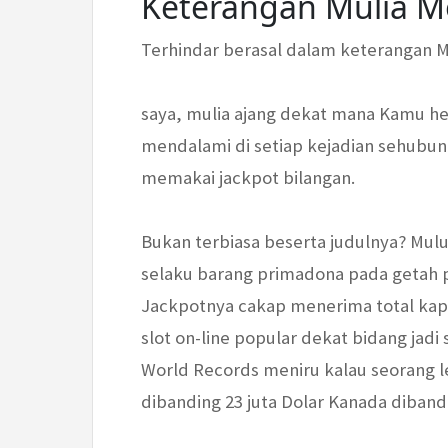
Keterangan Mulia M
Terhindar berasal dalam keterangan M
saya, mulia ajang dekat mana Kamu 
mendalami di setiap kejadian sehubun
memakai jackpot bilangan.
Bukan terbiasa beserta judulnya? Mulu
selaku barang primadona pada getah pe
Jackpotnya cakap menerima total kapi
slot on-line popular dekat bidang jadi 
World Records meniru kalau seorang l
dibanding 23 juta Dolar Kanada diband