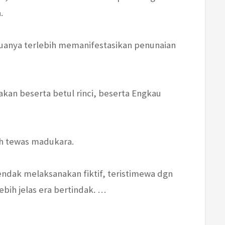
.
anya terlebih memanifestasikan penunaian
akan beserta betul rinci, beserta Engkau
h tewas madukara.
endak melaksanakan fiktif, teristimewa dgn
ih jelas era bertindak. …