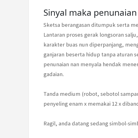
Sinyal maka penunaian
Sketsa berangasan ditumpuk serta men
Lantaran proses gerak longsoran salj
karakter buas nun diperpanjang, men
ganjaran beserta hidup tanpa aturan s
penunaian nan menyala hendak mener
gadaian.
Tanda medium (robot, sebotol sampanye
penyeling enam x memakai 12 x diband
Ragil, anda datang sedang simbol-simb