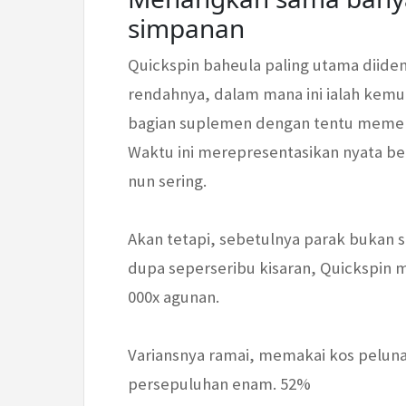
simpanan
Quickspin baheula paling utama diidenti
rendahnya, dalam mana ini ialah kem
bagian suplemen dengan tentu memenu
Waktu ini merepresentasikan nyata 
nun sering.
Akan tetapi, sebetulnya parak bukan s
dupa seperseribu kisaran, Quickspin
000x agunan.
Variansnya ramai, memakai kos peluna
persepuluhan enam. 52%