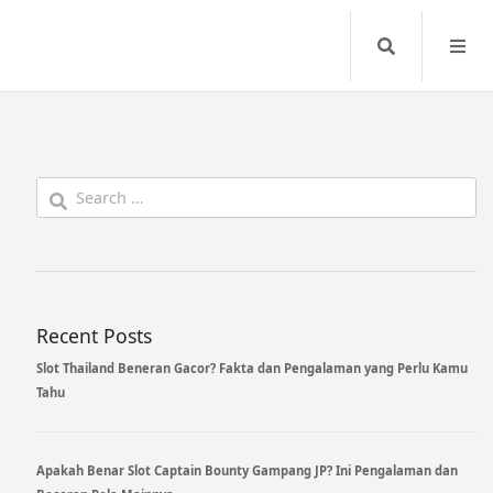
Search
Search
for:
Recent Posts
Slot Thailand Beneran Gacor? Fakta dan Pengalaman yang Perlu Kamu
Tahu
Apakah Benar Slot Captain Bounty Gampang JP? Ini Pengalaman dan