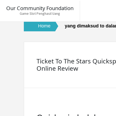
Skip
Our Community Foundation
to
Game Slot Penghasil Uang
content
Home
yang dimaksud to dala
Ticket To The Stars Quicksp
Online Review