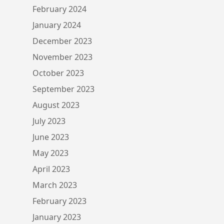
February 2024
January 2024
December 2023
November 2023
October 2023
September 2023
August 2023
July 2023
June 2023
May 2023
April 2023
March 2023
February 2023
January 2023