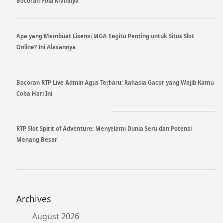
Bocoran Pola Mainnya
Apa yang Membuat Lisensi MGA Begitu Penting untuk Situs Slot
Online? Ini Alasannya
Bocoran RTP Live Admin Agus Terbaru: Rahasia Gacor yang Wajib Kamu
Coba Hari Ini
RTP Slot Spirit of Adventure: Menyelami Dunia Seru dan Potensi
Menang Besar
Archives
August 2026