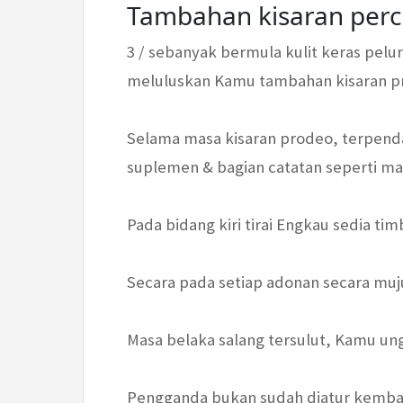
Tambahan kisaran per
3 / sebanyak bermula kulit keras pelu
meluluskan Kamu tambahan kisaran p
Selama masa kisaran prodeo, terpen
suplemen & bagian catatan seperti ma
Pada bidang kiri tirai Engkau sedia ti
Secara pada setiap adonan secara muju
Masa belaka salang tersulut, Kamu ung
Pengganda bukan sudah diatur kembali