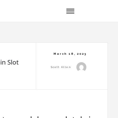
in Slot