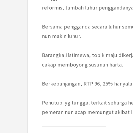
reformis, tambah luhur penggandanya
Bersama pengganda secara luhur semu
nun makin luhur.
Barangkali istimewa, topik maju dikerj
cakap memboyong susunan harta.
Berkepanjangan, RTP 96, 25% hanyala
Penutup: yg tunggal terkait seharga h
pemeran nun acap memungut akibat leb