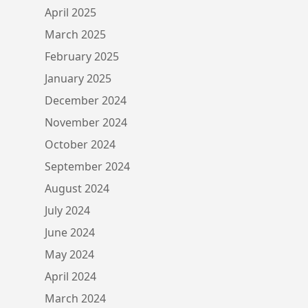
April 2025
March 2025
February 2025
January 2025
December 2024
November 2024
October 2024
September 2024
August 2024
July 2024
June 2024
May 2024
April 2024
March 2024