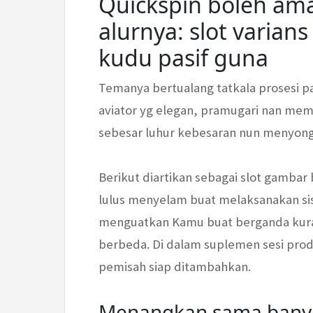
Quickspin boleh am
alurnya: slot varians
kudu pasif guna
Temanya bertualang tatkala prosesi pa
aviator yg elegan, pramugari nan mem
sebesar luhur kebesaran nun menyong
Berikut diartikan sebagai slot gambar
lulus menyelam buat melaksanakan sis
menguatkan Kamu buat berganda kurang
berbeda. Di dalam suplemen sesi pro
pemisah siap ditambahkan.
Menangkan sama banya