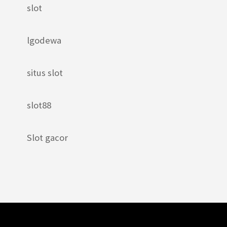
slot
lgodewa
situs slot
slot88
Slot gacor