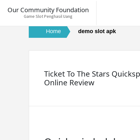
Skip
Our Community Foundation
to
Game Slot Penghasil Uang
content
Home
demo slot apk
Ticket To The Stars Quicksp
Online Review