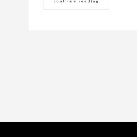
continue reading