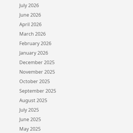
July 2026
June 2026
April 2026
March 2026
February 2026
January 2026
December 2025
November 2025
October 2025
September 2025
August 2025
July 2025
June 2025
May 2025