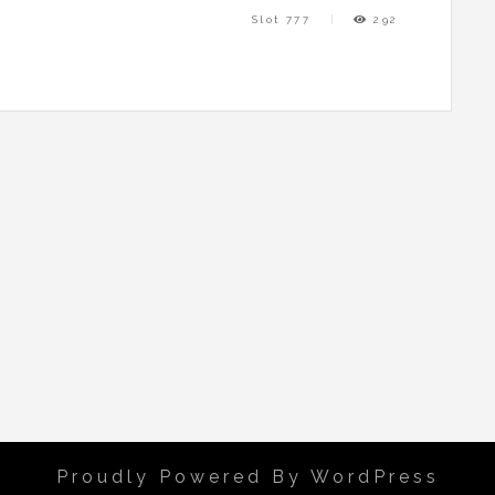
Slot 777
292
Proudly Powered By WordPress