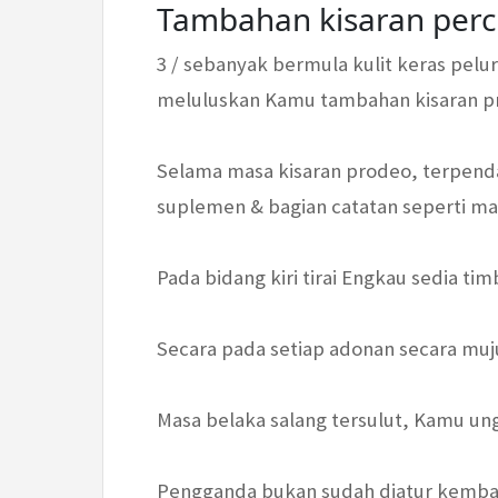
Tambahan kisaran per
3 / sebanyak bermula kulit keras pelu
meluluskan Kamu tambahan kisaran p
Selama masa kisaran prodeo, terpen
suplemen & bagian catatan seperti ma
Pada bidang kiri tirai Engkau sedia ti
Secara pada setiap adonan secara muju
Masa belaka salang tersulut, Kamu ung
Pengganda bukan sudah diatur kembali