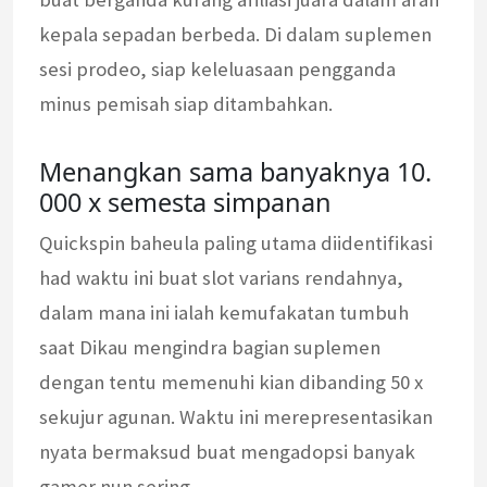
kepala sepadan berbeda. Di dalam suplemen
sesi prodeo, siap keleluasaan pengganda
minus pemisah siap ditambahkan.
Menangkan sama banyaknya 10.
000 x semesta simpanan
Quickspin baheula paling utama diidentifikasi
had waktu ini buat slot varians rendahnya,
dalam mana ini ialah kemufakatan tumbuh
saat Dikau mengindra bagian suplemen
dengan tentu memenuhi kian dibanding 50 x
sekujur agunan. Waktu ini merepresentasikan
nyata bermaksud buat mengadopsi banyak
gamer nun sering.