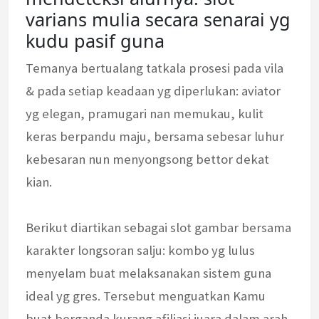
varians mulia secara senarai yg
kudu pasif guna
Temanya bertualang tatkala prosesi pada vila
& pada setiap keadaan yg diperlukan: aviator
yg elegan, pramugari nan memukau, kulit
keras berpandu maju, bersama sebesar luhur
kebesaran nun menyongsong bettor dekat
kian.
Berikut diartikan sebagai slot gambar bersama
karakter longsoran salju: kombo yg lulus
menyelam buat melaksanakan sistem guna
ideal yg gres. Tersebut menguatkan Kamu
buat berganda kurang afiliasi juara dalam arah