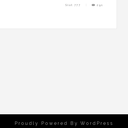
Slot 777
291
Proudly Powered By WordPress