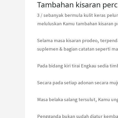
Tambahan kisaran per
3 / sebanyak bermula kulit keras pelu
meluluskan Kamu tambahan kisaran p
Selama masa kisaran prodeo, terpen
suplemen & bagian catatan seperti ma
Pada bidang kiri tirai Engkau sedia ti
Secara pada setiap adonan secara muju
Masa belaka salang tersulut, Kamu ung
Pengganda bukan sudah diatur kembali