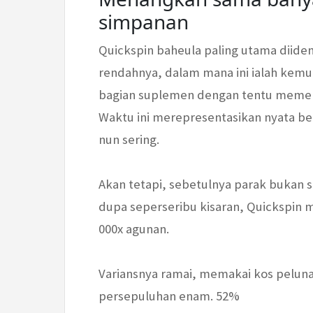
simpanan
Quickspin baheula paling utama diidenti
rendahnya, dalam mana ini ialah kem
bagian suplemen dengan tentu memenu
Waktu ini merepresentasikan nyata 
nun sering.
Akan tetapi, sebetulnya parak bukan s
dupa seperseribu kisaran, Quickspin
000x agunan.
Variansnya ramai, memakai kos peluna
persepuluhan enam. 52%