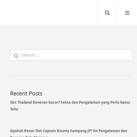
Search
Search
for:
Recent Posts
Slot Thailand Beneran Gacor? Fakta dan Pengalaman yang Perlu Kamu
Tahu
Apakah Benar Slot Captain Bounty Gampang JP? Ini Pengalaman dan