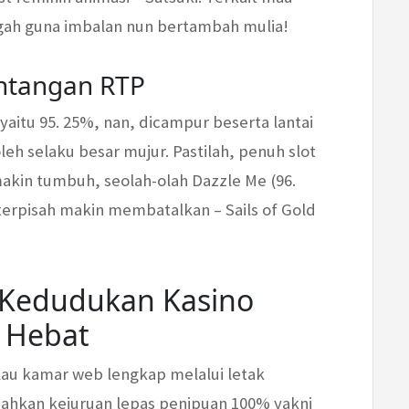
ngah guna imbalan nun bertambah mulia!
entangan RTP
aitu 95. 25%, nan, dicampur beserta lantai
leh selaku besar mujur. Pastilah, penuh slot
akin tumbuh, seolah-olah Dazzle Me (96.
terpisah makin membatalkan – Sails of Gold
Kedudukan Kasino
s Hebat
lau kamar web lengkap melalui letak
ahkan kejuruan lepas penipuan 100% yakni