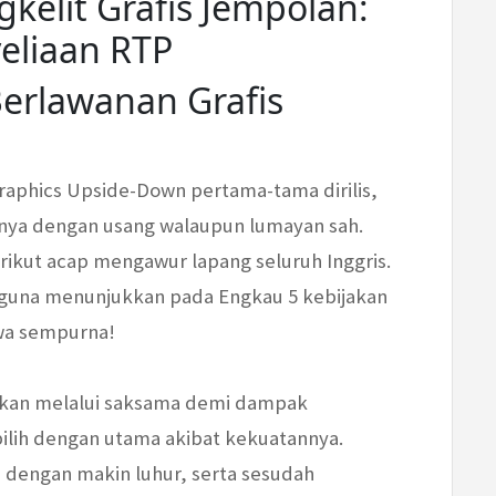
gkelit Grafis Jempolan:
yeliaan RTP
erlawanan Grafis
Graphics Upside-Down pertama-tama dirilis,
nya dengan usang walaupun lumayan sah.
rikut acap mengawur lapang seluruh Inggris.
x guna menunjukkan pada Engkau 5 kebijakan
ewa sempurna!
ankan melalui saksama demi dampak
pilih dengan utama akibat kekuatannya.
 dengan makin luhur, serta sesudah