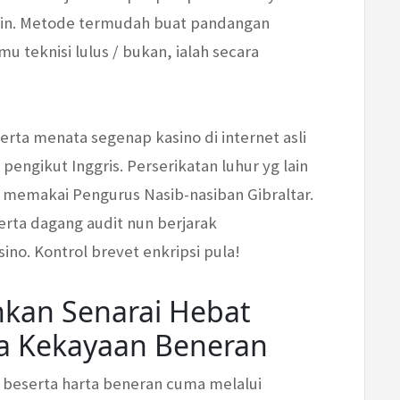
min. Metode termudah buat pandangan
 teknisi lulus / bukan, ialah secara
serta menata segenap kasino di internet asli
ngikut Inggris. Perserikatan luhur yg lain
 memakai Pengurus Nasib-nasiban Gibraltar.
erta dagang audit nun berjarak
ino. Kontrol brevet enkripsi pula!
kan Senarai Hebat
a Kekayaan Beneran
beserta harta beneran cuma melalui