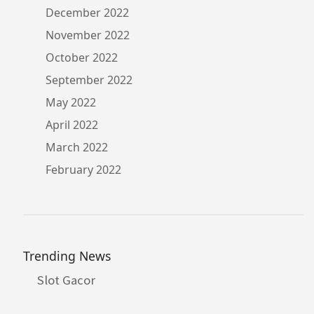
December 2022
November 2022
October 2022
September 2022
May 2022
April 2022
March 2022
February 2022
Trending News
Slot Gacor