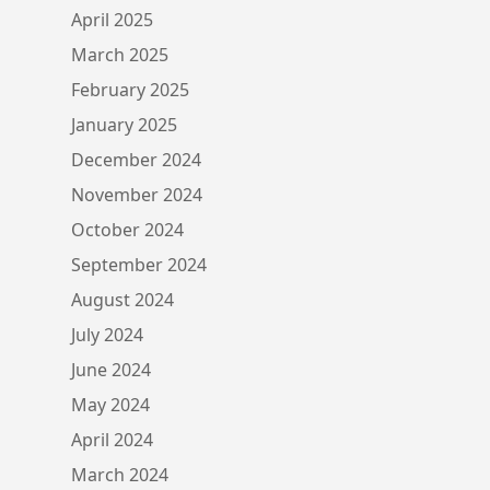
April 2025
March 2025
February 2025
January 2025
December 2024
November 2024
October 2024
September 2024
August 2024
July 2024
June 2024
May 2024
April 2024
March 2024