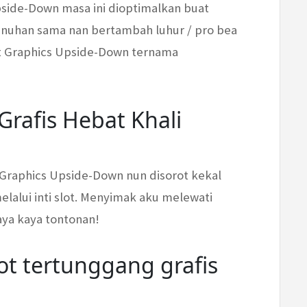
pside-Down masa ini dioptimalkan buat
nuhan sama nan bertambah luhur / pro bea
bat Graphics Upside-Down ternama
Grafis Hebat Khali
Graphics Upside-Down nun disorot kekal
elalui inti slot. Menyimak aku melewati
aya kaya tontonan!
ot tertunggang grafis