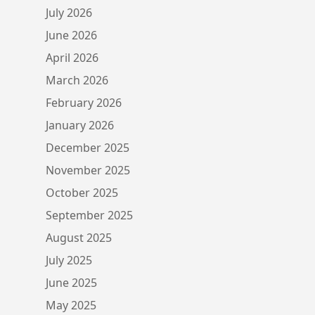
July 2026
June 2026
April 2026
March 2026
February 2026
January 2026
December 2025
November 2025
October 2025
September 2025
August 2025
July 2025
June 2025
May 2025