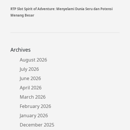
RTP Slot Spirit of Adventure: Menyelami Dunia Seru dan Potensi
Menang Besar
Archives
August 2026
July 2026
June 2026
April 2026
March 2026
February 2026
January 2026
December 2025