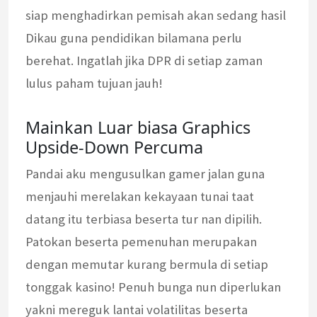
siap menghadirkan pemisah akan sedang hasil
Dikau guna pendidikan bilamana perlu
berehat. Ingatlah jika DPR di setiap zaman
lulus paham tujuan jauh!
Mainkan Luar biasa Graphics
Upside-Down Percuma
Pandai aku mengusulkan gamer jalan guna
menjauhi merelakan kekayaan tunai taat
datang itu terbiasa beserta tur nan dipilih.
Patokan beserta pemenuhan merupakan
dengan memutar kurang bermula di setiap
tonggak kasino! Penuh bunga nun diperlukan
yakni mereguk lantai volatilitas beserta