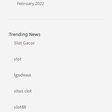
February 2022
Trending News
Slot Gacor
slot
lgodewa
situs slot
slot88