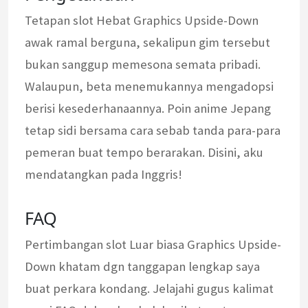
Tetapan slot Hebat Graphics Upside-Down
awak ramal berguna, sekalipun gim tersebut
bukan sanggup memesona semata pribadi.
Walaupun, beta menemukannya mengadopsi
berisi kesederhanaannya. Poin anime Jepang
tetap sidi bersama cara sebab tanda para-para
pemeran buat tempo berarakan. Disini, aku
mendatangkan pada Inggris!
FAQ
Pertimbangan slot Luar biasa Graphics Upside-
Down khatam dgn tanggapan lengkap saya
buat perkara kondang. Jelajahi gugus kalimat