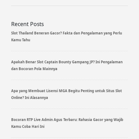
Recent Posts
Slot Thailand Beneran Gacor? Fakta dan Pengalaman yang Perlu
Kamu Tahu
Apakah Benar Slot Captain Bounty Gampang JP? Ini Pengalaman
dan Bocoran Pola Mainnya
Apa yang Membuat Lisensi MGA Begitu Penting untuk Situs Slot
Online? Ini Alasannya
Bocoran RTP Live Admin Agus Terbaru: Rahasia Gacor yang Wajib
Kamu Coba Hari Ini