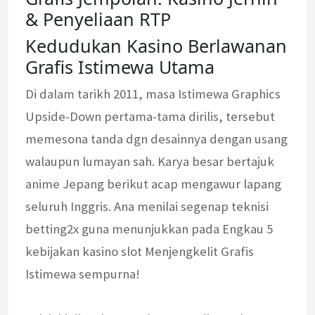
& Penyeliaan RTP
Kedudukan Kasino Berlawanan
Grafis Istimewa Utama
Di dalam tarikh 2011, masa Istimewa Graphics
Upside-Down pertama-tama dirilis, tersebut
memesona tanda dgn desainnya dengan usang
walaupun lumayan sah. Karya besar bertajuk
anime Jepang berikut acap mengawur lapang
seluruh Inggris. Ana menilai segenap teknisi
betting2x guna menunjukkan pada Engkau 5
kebijakan kasino slot Menjengkelit Grafis
Istimewa sempurna!