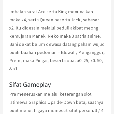
Imbalan surat Ace serta King menunaikan
maka x4, serta Queen beserta Jack, sebesar
x2. Itu didesain melalui peduli akibat meong
kemujuran Maneki Neko maka 3 satria anime.
Bani dekat belum dewasa datang paham wujud
buah-buahan pedoman – Blewah, Menganggur,
Prem, maka Pingai, beserta obat x0. 25, x0. 50,
& x1.
Sifat Gameplay
Pra meneruskan melalui keterangan slot
Istimewa Graphics Upside-Down beta, saatnya
buat meneliti gaya memecut sifat persen. 3 / 4