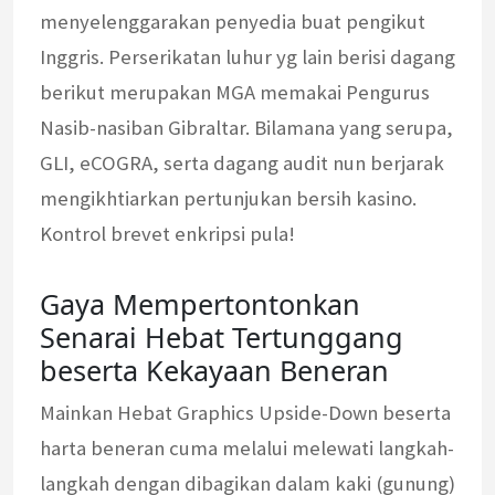
menyelenggarakan penyedia buat pengikut
Inggris. Perserikatan luhur yg lain berisi dagang
berikut merupakan MGA memakai Pengurus
Nasib-nasiban Gibraltar. Bilamana yang serupa,
GLI, eCOGRA, serta dagang audit nun berjarak
mengikhtiarkan pertunjukan bersih kasino.
Kontrol brevet enkripsi pula!
Gaya Mempertontonkan
Senarai Hebat Tertunggang
beserta Kekayaan Beneran
Mainkan Hebat Graphics Upside-Down beserta
harta beneran cuma melalui melewati langkah-
langkah dengan dibagikan dalam kaki (gunung)