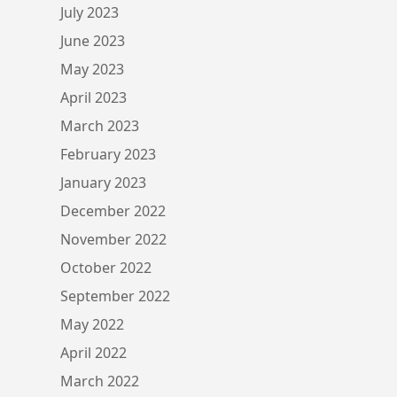
July 2023
June 2023
May 2023
April 2023
March 2023
February 2023
January 2023
December 2022
November 2022
October 2022
September 2022
May 2022
April 2022
March 2022