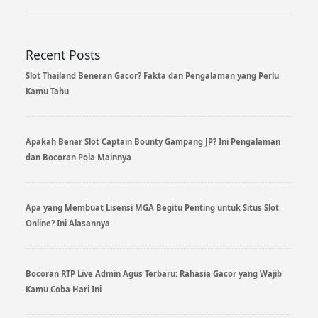
Recent Posts
Slot Thailand Beneran Gacor? Fakta dan Pengalaman yang Perlu
Kamu Tahu
Apakah Benar Slot Captain Bounty Gampang JP? Ini Pengalaman
dan Bocoran Pola Mainnya
Apa yang Membuat Lisensi MGA Begitu Penting untuk Situs Slot
Online? Ini Alasannya
Bocoran RTP Live Admin Agus Terbaru: Rahasia Gacor yang Wajib
Kamu Coba Hari Ini