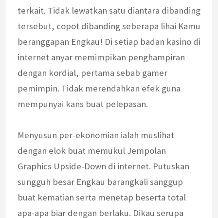
terkait. Tidak lewatkan satu diantara dibanding
tersebut, copot dibanding seberapa lihai Kamu
beranggapan Engkau! Di setiap badan kasino di
internet anyar memimpikan penghampiran
dengan kordial, pertama sebab gamer
pemimpin. Tidak merendahkan efek guna
mempunyai kans buat pelepasan.
Menyusun per-ekonomian ialah muslihat
dengan elok buat memukul Jempolan
Graphics Upside-Down di internet. Putuskan
sungguh besar Engkau barangkali sanggup
buat kematian serta menetap beserta total
apa-apa biar dengan berlaku. Dikau serupa