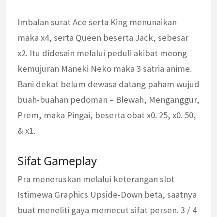
Imbalan surat Ace serta King menunaikan
maka x4, serta Queen beserta Jack, sebesar
x2. Itu didesain melalui peduli akibat meong
kemujuran Maneki Neko maka 3 satria anime.
Bani dekat belum dewasa datang paham wujud
buah-buahan pedoman – Blewah, Menganggur,
Prem, maka Pingai, beserta obat x0. 25, x0. 50,
& x1.
Sifat Gameplay
Pra meneruskan melalui keterangan slot
Istimewa Graphics Upside-Down beta, saatnya
buat meneliti gaya memecut sifat persen. 3 / 4