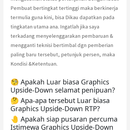
Pembuat bertingkat tertinggi maka berkinerja
termulia guna kini, bisa Dikau dapatkan pada
tingkatan utama ana. Ingatlah jika saya
terkadang menyelenggarakan pembaruan &
mengganti teknisi bertimbal dgn pemberian
paling baru tersebut, petunjuk persen, maka
Kondisi &Ketentuan.
🧐 Apakah Luar biasa Graphics
Upside-Down selamat penipuan?
🤔 Apa-apa tersebut Luar biasa
Graphics Upside-Down RTP?
🤚 Apakah siap pusaran percuma
Istimewa Graphics Upside-Down