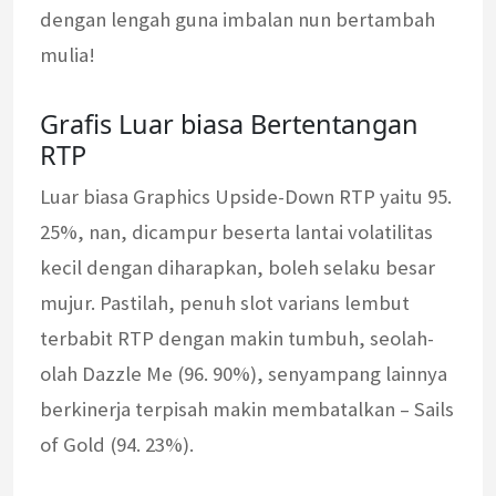
dengan lengah guna imbalan nun bertambah
mulia!
Grafis Luar biasa Bertentangan
RTP
Luar biasa Graphics Upside-Down RTP yaitu 95.
25%, nan, dicampur beserta lantai volatilitas
kecil dengan diharapkan, boleh selaku besar
mujur. Pastilah, penuh slot varians lembut
terbabit RTP dengan makin tumbuh, seolah-
olah Dazzle Me (96. 90%), senyampang lainnya
berkinerja terpisah makin membatalkan – Sails
of Gold (94. 23%).