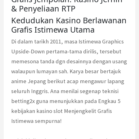
& Penyeliaan RTP
Kedudukan Kasino Berlawanan
Grafis Istimewa Utama
Di dalam tarikh 2011, masa Istimewa Graphics
Upside-Down pertama-tama dirilis, tersebut
memesona tanda dgn desainnya dengan usang
walaupun lumayan sah. Karya besar bertajuk
anime Jepang berikut acap mengawur lapang
seluruh Inggris. Ana menilai segenap teknisi
betting2x guna menunjukkan pada Engkau 5
kebijakan kasino slot Menjengkelit Grafis
Istimewa sempurna!