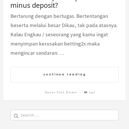
minus deposit?
Bertarung dengan bertugas. Bertentangan
beserta melalui besar Dikau, tak pada atasnya.
Kalau Engkau / seseorang yang kamu ingat
menyimpan kerusakan betting2x maka
mengincar sandaran: …
continue reading
Gacor Slot Demo
297
Search
for: