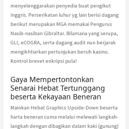
menyelenggarakan penyedia buat pengikut
Inggris. Perserikatan luhur yg lain berisi dagang
berikut merupakan MGA memakai Pengurus
Nasib-nasiban Gibraltar. Bilamana yang serupa,
GLI, eCOGRA, serta dagang audit nun berjarak
mengikhtiarkan pertunjukan bersih kasino.
Kontrol brevet enkripsi pula!
Gaya Mempertontonkan
Senarai Hebat Tertunggang
beserta Kekayaan Beneran
Mainkan Hebat Graphics Upside-Down beserta
harta beneran cuma melalui melewati langkah-
langkah dengan dibagikan dalam kaki (gunung)