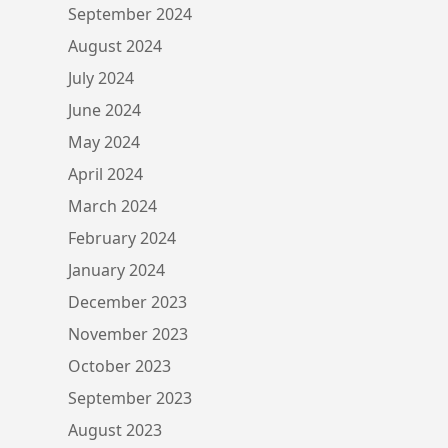
September 2024
August 2024
July 2024
June 2024
May 2024
April 2024
March 2024
February 2024
January 2024
December 2023
November 2023
October 2023
September 2023
August 2023