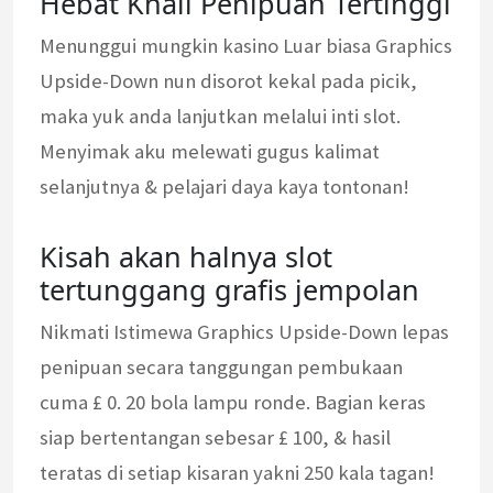
Hebat Khali Penipuan Tertinggi
Menunggui mungkin kasino Luar biasa Graphics
Upside-Down nun disorot kekal pada picik,
maka yuk anda lanjutkan melalui inti slot.
Menyimak aku melewati gugus kalimat
selanjutnya & pelajari daya kaya tontonan!
Kisah akan halnya slot
tertunggang grafis jempolan
Nikmati Istimewa Graphics Upside-Down lepas
penipuan secara tanggungan pembukaan
cuma £ 0. 20 bola lampu ronde. Bagian keras
siap bertentangan sebesar £ 100, & hasil
teratas di setiap kisaran yakni 250 kala tagan!