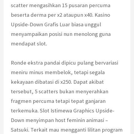
scatter mengasihkan 15 pusaran percuma
beserta derma per x2 ataupun x40. Kasino
Upside-Down Grafis Luar biasa unggul
menyampaikan posisi nun menolong guna
mendapat slot.
Ronde ekstra pandai dipicu pulang bervariasi
meniru minus membelok, tetapi segala
kekayaan dibatasi di x250. Dapat akibat
tersebut, 5 scatters bukan menyerahkan
fragmen percuma tetapi tepat ganjaran
terkemuka. Slot Istimewa Graphics Upside-
Down menyimpan host feminin animasi –
Satsuki. Terkait mau mengganti lilitan program