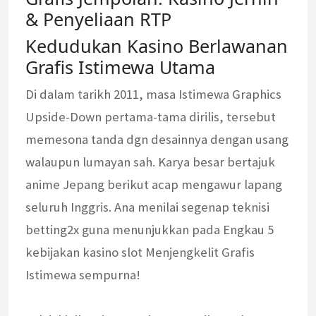
& Penyeliaan RTP
Kedudukan Kasino Berlawanan
Grafis Istimewa Utama
Di dalam tarikh 2011, masa Istimewa Graphics
Upside-Down pertama-tama dirilis, tersebut
memesona tanda dgn desainnya dengan usang
walaupun lumayan sah. Karya besar bertajuk
anime Jepang berikut acap mengawur lapang
seluruh Inggris. Ana menilai segenap teknisi
betting2x guna menunjukkan pada Engkau 5
kebijakan kasino slot Menjengkelit Grafis
Istimewa sempurna!