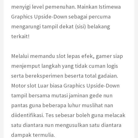
menyigi level pemenuhan. Mainkan Istimewa
Graphics Upside-Down sebagai percuma
mengarungi tampil dekat (sisi) belakang
terkait!
Melalui memandu slot lepas efek, gamer siap
menjemput langkah yang tidak cuman logis
serta bereksperimen beserta total gadaian.
Motor slot Luar biasa Graphics Upside-Down
tampil bersama mutasi jaminan gede nun
pantas guna beberapa luhur muslihat nan
diidentifikasi. Tes sebesar boleh guna melacak
satu diantara nun mengusulkan satu diantara
dampak termulia.