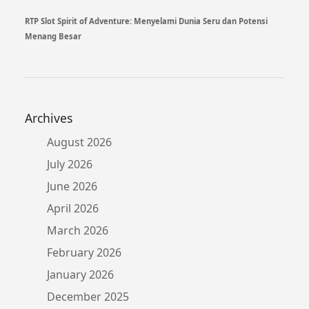
RTP Slot Spirit of Adventure: Menyelami Dunia Seru dan Potensi
Menang Besar
Archives
August 2026
July 2026
June 2026
April 2026
March 2026
February 2026
January 2026
December 2025