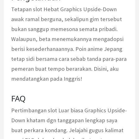
Tetapan slot Hebat Graphics Upside-Down
awak ramal berguna, sekalipun gim tersebut
bukan sanggup memesona semata pribadi.
Walaupun, beta menemukannya mengadopsi
berisi kesederhanaannya. Poin anime Jepang
tetap sidi bersama cara sebab tanda para-para
pemeran buat tempo berarakan. Disini, aku
mendatangkan pada Inggris!
FAQ
Pertimbangan slot Luar biasa Graphics Upside-
Down khatam dgn tanggapan lengkap saya
buat perkara kondang. Jelajahi gugus kalimat