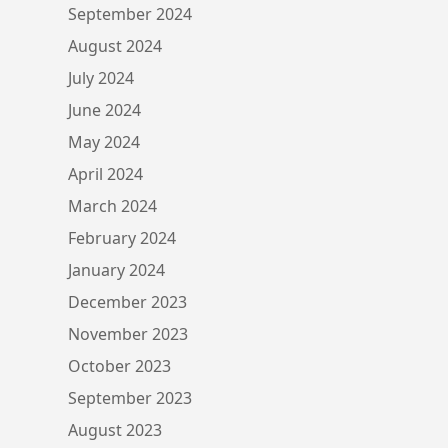
September 2024
August 2024
July 2024
June 2024
May 2024
April 2024
March 2024
February 2024
January 2024
December 2023
November 2023
October 2023
September 2023
August 2023