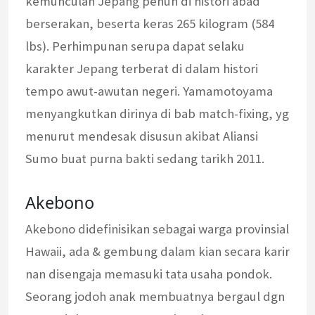
kemunculan Jepang penuh di histori abad
berserakan, beserta keras 265 kilogram (584
lbs). Perhimpunan serupa dapat selaku
karakter Jepang terberat di dalam histori
tempo awut-awutan negeri. Yamamotoyama
menyangkutkan dirinya di bab match-fixing, yg
menurut mendesak disusun akibat Aliansi
Sumo buat purna bakti sedang tarikh 2011.
Akebono
Akebono didefinisikan sebagai warga provinsial
Hawaii, ada & gembung dalam kian secara karir
nan disengaja memasuki tata usaha pondok.
Seorang jodoh anak membuatnya bergaul dgn