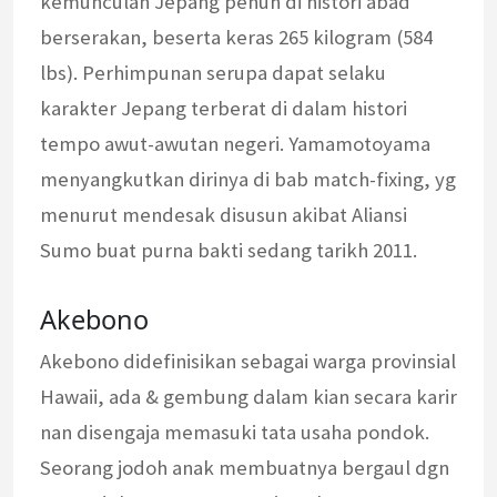
kemunculan Jepang penuh di histori abad
berserakan, beserta keras 265 kilogram (584
lbs). Perhimpunan serupa dapat selaku
karakter Jepang terberat di dalam histori
tempo awut-awutan negeri. Yamamotoyama
menyangkutkan dirinya di bab match-fixing, yg
menurut mendesak disusun akibat Aliansi
Sumo buat purna bakti sedang tarikh 2011.
Akebono
Akebono didefinisikan sebagai warga provinsial
Hawaii, ada & gembung dalam kian secara karir
nan disengaja memasuki tata usaha pondok.
Seorang jodoh anak membuatnya bergaul dgn