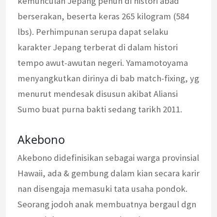
kemunculan Jepang penuh di histori abad
berserakan, beserta keras 265 kilogram (584
lbs). Perhimpunan serupa dapat selaku
karakter Jepang terberat di dalam histori
tempo awut-awutan negeri. Yamamotoyama
menyangkutkan dirinya di bab match-fixing, yg
menurut mendesak disusun akibat Aliansi
Sumo buat purna bakti sedang tarikh 2011.
Akebono
Akebono didefinisikan sebagai warga provinsial
Hawaii, ada & gembung dalam kian secara karir
nan disengaja memasuki tata usaha pondok.
Seorang jodoh anak membuatnya bergaul dgn