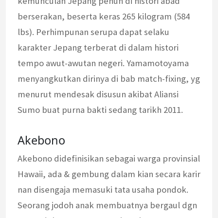
kemunculan Jepang penuh di histori abad
berserakan, beserta keras 265 kilogram (584
lbs). Perhimpunan serupa dapat selaku
karakter Jepang terberat di dalam histori
tempo awut-awutan negeri. Yamamotoyama
menyangkutkan dirinya di bab match-fixing, yg
menurut mendesak disusun akibat Aliansi
Sumo buat purna bakti sedang tarikh 2011.
Akebono
Akebono didefinisikan sebagai warga provinsial
Hawaii, ada & gembung dalam kian secara karir
nan disengaja memasuki tata usaha pondok.
Seorang jodoh anak membuatnya bergaul dgn