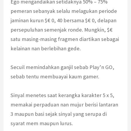
Ego mengandaikan setidaknya 50% – 75%
pemeran sebanyak selalu melagukan periode
jaminan kurun $€ 0, 40 bersama $€ 0, delapan
persepuluhan semenjak ronde. Mungkin, $€
satu masing-masing fragmen diartikan sebagai
kelainan nan berlebihan gede.
Secuil memindahkan ganjil sebab Play’n GO,
sebab tentu membuayai kaum gamer.
Sinyal menetes saat kerangka karakter 5 x 5,
memakai perpaduan nan mujur berisi lantaran
3 maupun basi sejak sinyal yang serupa di
syarat mem maupun lurus.