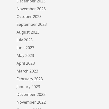
December 2023
November 2023
October 2023
September 2023
August 2023
July 2023
June 2023
May 2023
April 2023
March 2023
February 2023
January 2023
December 2022
November 2022