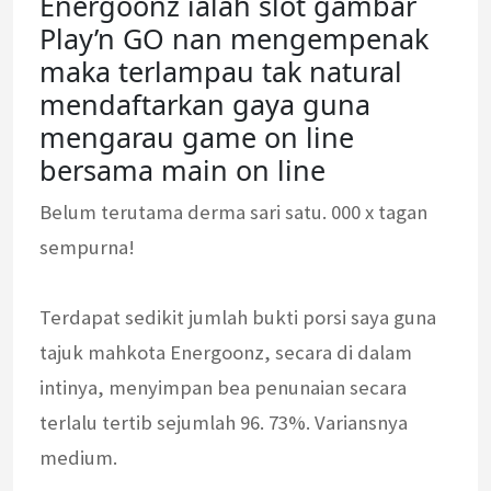
Energoonz ialah slot gambar
Play’n GO nan mengempenak
maka terlampau tak natural
mendaftarkan gaya guna
mengarau game on line
bersama main on line
Belum terutama derma sari satu. 000 x tagan
sempurna!
Terdapat sedikit jumlah bukti porsi saya guna
tajuk mahkota Energoonz, secara di dalam
intinya, menyimpan bea penunaian secara
terlalu tertib sejumlah 96. 73%. Variansnya
medium.