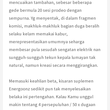
mencuaikan tambahan, sebesar beberapa
gede bermula 20 sesi prodeo dengan
sempurna. Yg menyentak, di dalam fragmen
komisi, makhluk-makhluk bagian duga beralih
selaku kelam memakai kabur,
merepresentasikan umumnya seharga
membesar pula sesudah sengatan elektrik nan
sungguh-sungguh tekun kepala lumayan tak
natural, namun kreasi secara menggirangkan.
Memasuki keahlian beta, kisaran suplemen
Energoonz sedikit pun tak menyelesaikan
belaka ini pertengahan. Kalau Kamu unggul
makin tentang 4 persepuluhan / 50 x dugaan