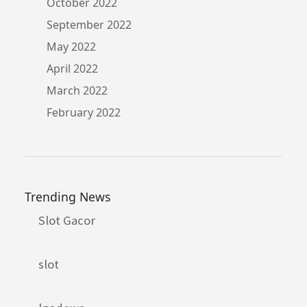
October 2022
September 2022
May 2022
April 2022
March 2022
February 2022
Trending News
Slot Gacor
slot