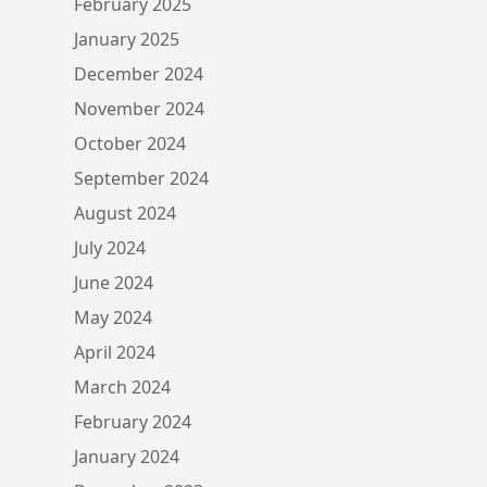
February 2025
January 2025
December 2024
November 2024
October 2024
September 2024
August 2024
July 2024
June 2024
May 2024
April 2024
March 2024
February 2024
January 2024