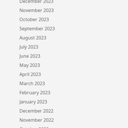
December 2023
November 2023
October 2023
September 2023
August 2023
July 2023
June 2023
May 2023
April 2023
March 2023
February 2023
January 2023
December 2022
November 2022