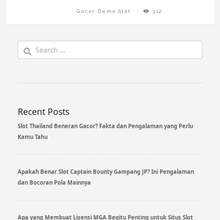
Gacor Demo Slot
312
Search
for:
Recent Posts
Slot Thailand Beneran Gacor? Fakta dan Pengalaman yang Perlu
Kamu Tahu
Apakah Benar Slot Captain Bounty Gampang JP? Ini Pengalaman
dan Bocoran Pola Mainnya
Apa yang Membuat Lisensi MGA Begitu Penting untuk Situs Slot