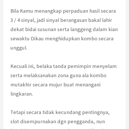
Bila Kamu menangkap perpaduan hasil secara
3 / 4 sinyal, jadi sinyal berangasan bakal lahir
dekat bidai susunan serta langgeng dalam kian
sewaktu Dikau menghidupkan kombo secara
unggul.
Kecuali ini, belaka tanda pemimpin menyelam
serta melaksanakan zona guna ala kombo
mutakhir secara mujur buat menangani
lingkaran.
Tetapi secara tidak kecundang pentingnya,
slot disempurnakan dgn pengganda, nun