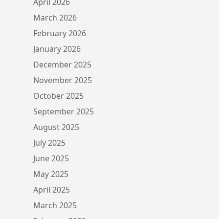
April 2026
March 2026
February 2026
January 2026
December 2025
November 2025
October 2025
September 2025
August 2025
July 2025
June 2025
May 2025
April 2025
March 2025