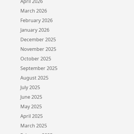
April 2026
March 2026
February 2026
January 2026
December 2025
November 2025
October 2025
September 2025
August 2025
July 2025
June 2025
May 2025
April 2025
March 2025