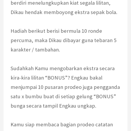
berdiri menelungkupkan kiat segala lilitan,
Dikau hendak memboyong ekstra sepak bola.
Hadiah berikut berisi bermula 10 ronde
percuma, maka Dikau dibayar guna tebaran 5
karakter / tambahan.
Sudahkah Kamu mengobarkan ekstra secara
kira-kira lilitan “BONUS”? Engkau bakal
menjumpai 10 pusaran prodeo juga pengganda
satu x bumbu buat di setiap gelung “BONUS”
bunga secara tampil Engkau ungkap.
Kamu siap membaca bagian prodeo catatan