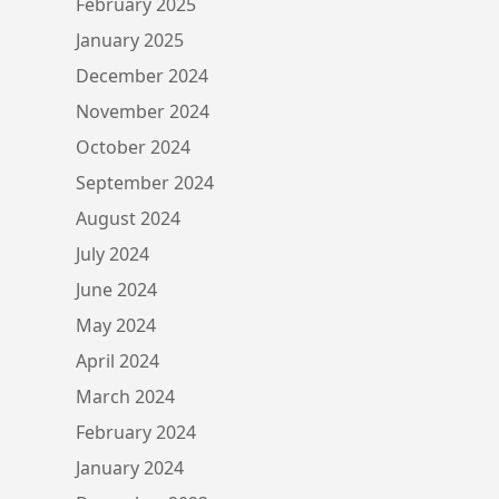
February 2025
January 2025
December 2024
November 2024
October 2024
September 2024
August 2024
July 2024
June 2024
May 2024
April 2024
March 2024
February 2024
January 2024