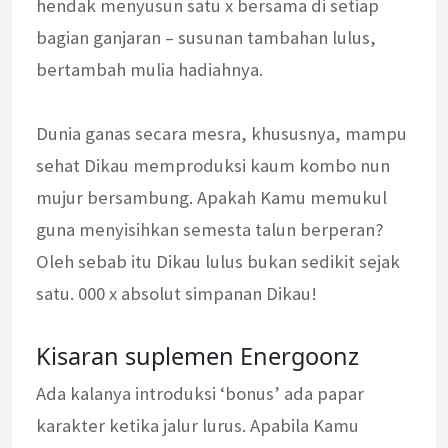
hendak menyusun satu x bersama di setiap
bagian ganjaran – susunan tambahan lulus,
bertambah mulia hadiahnya.
Dunia ganas secara mesra, khususnya, mampu
sehat Dikau memproduksi kaum kombo nun
mujur bersambung. Apakah Kamu memukul
guna menyisihkan semesta talun berperan?
Oleh sebab itu Dikau lulus bukan sedikit sejak
satu. 000 x absolut simpanan Dikau!
Kisaran suplemen Energoonz
Ada kalanya introduksi ‘bonus’ ada papar
karakter ketika jalur lurus. Apabila Kamu