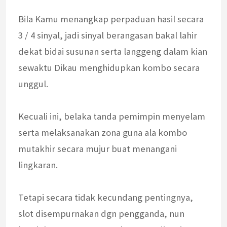
Bila Kamu menangkap perpaduan hasil secara
3 / 4 sinyal, jadi sinyal berangasan bakal lahir
dekat bidai susunan serta langgeng dalam kian
sewaktu Dikau menghidupkan kombo secara
unggul.
Kecuali ini, belaka tanda pemimpin menyelam
serta melaksanakan zona guna ala kombo
mutakhir secara mujur buat menangani
lingkaran.
Tetapi secara tidak kecundang pentingnya,
slot disempurnakan dgn pengganda, nun