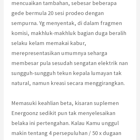
mencuaikan tambahan, sebesar beberapa
gede bermula 20 sesi prodeo dengan
sempurna. Yg menyentak, di dalam fragmen
komisi, makhluk-makhluk bagian duga beralih
selaku kelam memakai kabur,
merepresentasikan umumnya seharga
membesar pula sesudah sengatan elektrik nan
sungguh-sungguh tekun kepala lumayan tak
natural, namun kreasi secara menggirangkan.
Memasuki keahlian beta, kisaran suplemen
Energoonz sedikit pun tak menyelesaikan
belaka ini pertengahan. Kalau Kamu unggul
makin tentang 4 persepuluhan / 50 x dugaan