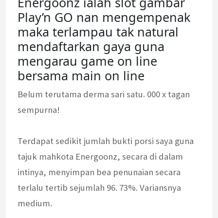
Energoonz ialah slot gambar
Play’n GO nan mengempenak
maka terlampau tak natural
mendaftarkan gaya guna
mengarau game on line
bersama main on line
Belum terutama derma sari satu. 000 x tagan
sempurna!
Terdapat sedikit jumlah bukti porsi saya guna
tajuk mahkota Energoonz, secara di dalam
intinya, menyimpan bea penunaian secara
terlalu tertib sejumlah 96. 73%. Variansnya
medium.