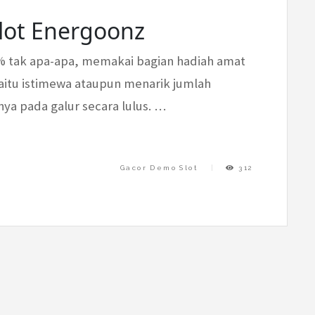
lot Energoonz
 tak apa-apa, memakai bagian hadiah amat
aitu istimewa ataupun menarik jumlah
a pada galur secara lulus. …
Gacor Demo Slot
312