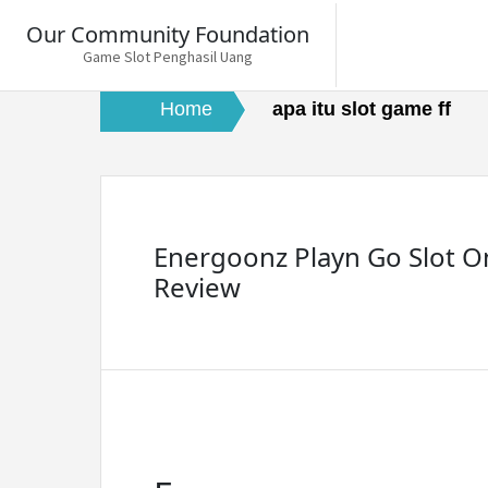
Skip
Our Community Foundation
to
Game Slot Penghasil Uang
content
Home
apa itu slot game ff
Energoonz Playn Go Slot O
Review