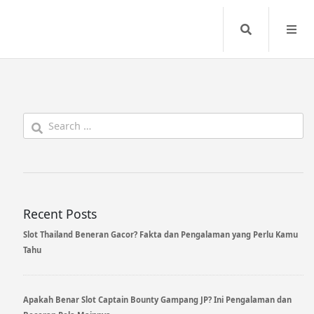
Search
Search
for:
Recent Posts
Slot Thailand Beneran Gacor? Fakta dan Pengalaman yang Perlu Kamu
Tahu
Apakah Benar Slot Captain Bounty Gampang JP? Ini Pengalaman dan