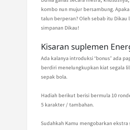
kombo nun mujur bersambung. Apaka
talun berperan? Oleh sebab itu Dikau lu
simpanan Dikau!
Kisaran suplemen Ene
Ada kalanya introduksi ‘bonus’ ada pap
berdiri menelungkupkan kiat segala l
sepak bola.
Hadiah berikut berisi bermula 10 ron
5 karakter / tambahan.
Sudahkah Kamu mengobarkan ekstra se