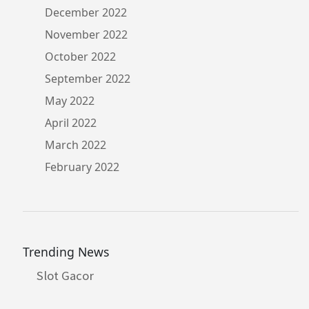
December 2022
November 2022
October 2022
September 2022
May 2022
April 2022
March 2022
February 2022
Trending News
Slot Gacor