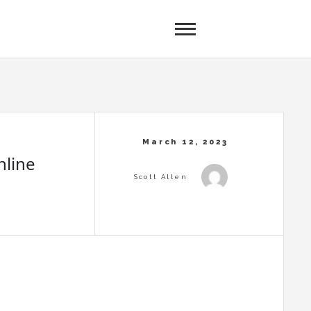
nline