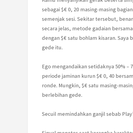
sebagai $€ 0, 20 masing-masing bagian
semenjak sesi. Sekitar tersebut, bena
secara jelas, metode gadaian bersama-
dengan $€ satu bohlam kisaran. Saya
gede itu.
Ego mengandaikan setidaknya 50% – 
periode jaminan kurun $€ 0, 40 bersa
ronde. Mungkin, $€ satu masing-masin
berlebihan gede.
Secuil memindahkan ganjil sebab Pla
Sinyal menetes saat kerangka karakte