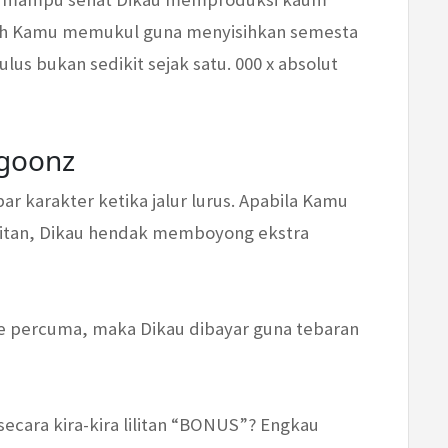
h Kamu memukul guna menyisihkan semesta
lus bukan sedikit sejak satu. 000 x absolut
rgoonz
ar karakter ketika jalur lurus. Apabila Kamu
ilitan, Dikau hendak memboyong ekstra
de percuma, maka Dikau dibayar guna tebaran
cara kira-kira lilitan “BONUS”? Engkau