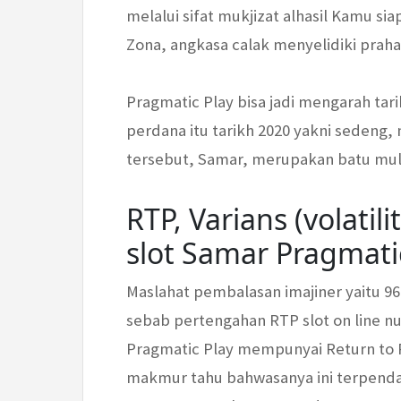
melalui sifat mukjizat alhasil Kamu sia
Zona, angkasa calak menyelidiki praha
Pragmatic Play bisa jadi mengarah tar
perdana itu tarikh 2020 yakni sedeng, 
tersebut, Samar, merupakan batu mulia
RTP, Varians (volati
slot Samar Pragmati
Maslahat pembalasan imajiner yaitu 9
sebab pertengahan RTP slot on line nu
Pragmatic Play mempunyai Return to 
makmur tahu bahwasanya ini terpenda