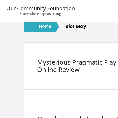
Skip
Our Community Foundation
to
Game Slot Penghasil Uang
content
Home
slot sexy
Mysterious Pragmatic Play 
Online Review