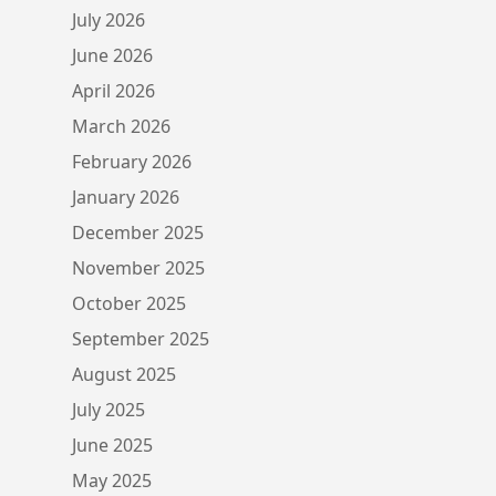
July 2026
June 2026
April 2026
March 2026
February 2026
January 2026
December 2025
November 2025
October 2025
September 2025
August 2025
July 2025
June 2025
May 2025