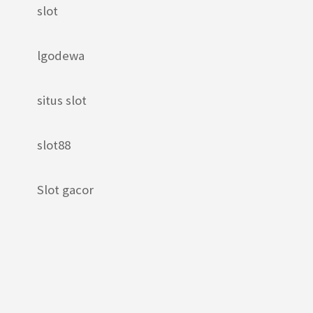
slot
lgodewa
situs slot
slot88
Slot gacor