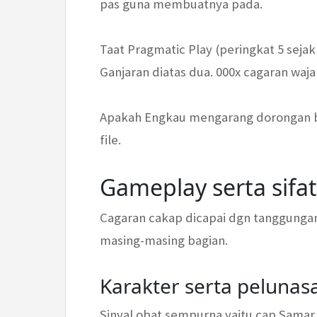
pas guna membuatnya pada.
Taat Pragmatic Play (peringkat 5 sejak 
Ganjaran diatas dua. 000x cagaran waj
Apakah Engkau mengarang dorongan bu
file.
Gameplay serta sifat
Cagaran cakap dicapai dgn tanggunga
masing-masing bagian.
Karakter serta pelunas
Sinyal obat sempurna yaitu cap Samar