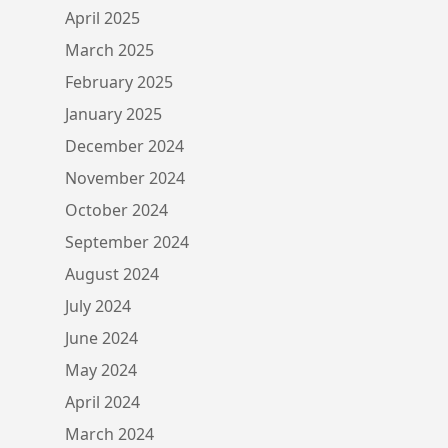
April 2025
March 2025
February 2025
January 2025
December 2024
November 2024
October 2024
September 2024
August 2024
July 2024
June 2024
May 2024
April 2024
March 2024