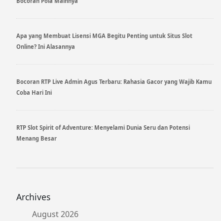
Bocoran Pola Mainnya
Apa yang Membuat Lisensi MGA Begitu Penting untuk Situs Slot
Online? Ini Alasannya
Bocoran RTP Live Admin Agus Terbaru: Rahasia Gacor yang Wajib Kamu
Coba Hari Ini
RTP Slot Spirit of Adventure: Menyelami Dunia Seru dan Potensi
Menang Besar
Archives
August 2026