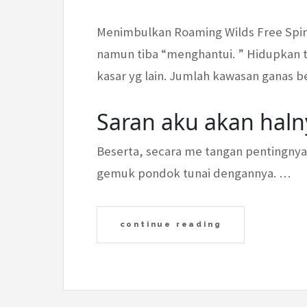
Menimbulkan Roaming Wilds Free Spins
namun tiba “menghantui. ” Hidupkan
kasar yg lain. Jumlah kawasan ganas 
Saran aku akan haln
Beserta, secara me tangan pentingnya
gemuk pondok tunai dengannya. …
continue reading