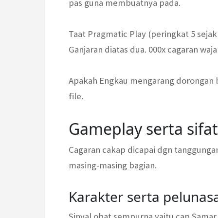
pas guna membuatnya pada.
Taat Pragmatic Play (peringkat 5 sejak 
Ganjaran diatas dua. 000x cagaran waj
Apakah Engkau mengarang dorongan bu
file.
Gameplay serta sifat
Cagaran cakap dicapai dgn tanggunga
masing-masing bagian.
Karakter serta pelunas
Sinyal obat sempurna yaitu cap Samar