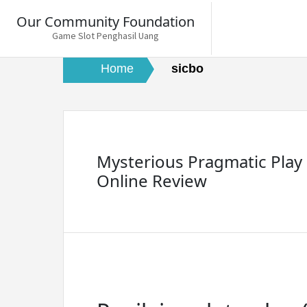
Skip
Our Community Foundation
to
Game Slot Penghasil Uang
content
Home
sicbo
Mysterious Pragmatic Play 
Online Review