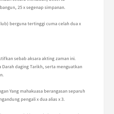
angun, 25 x segenap simpanan.
 klub) berguna tertinggi cuma celah dua x
ktifkan sebab aksara akting zaman ini.
Darah daging Tarikh, serta menguatkan
n.
ngan Yang mahakuasa berangasan separuh
gandung pengali x dua alias x 3.