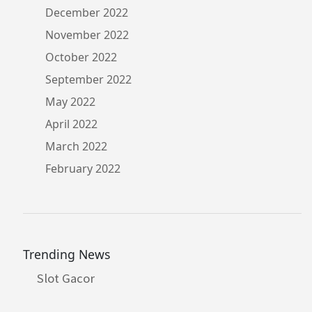
December 2022
November 2022
October 2022
September 2022
May 2022
April 2022
March 2022
February 2022
Trending News
Slot Gacor