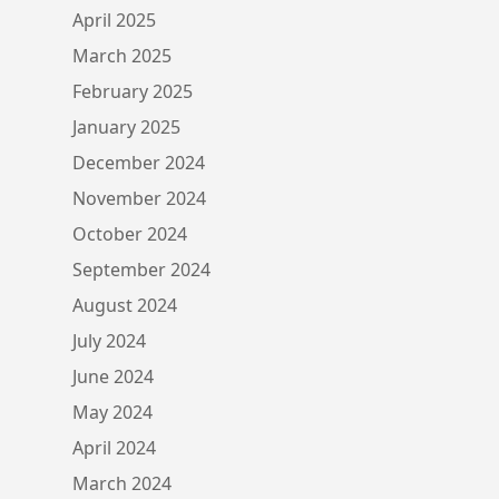
April 2025
March 2025
February 2025
January 2025
December 2024
November 2024
October 2024
September 2024
August 2024
July 2024
June 2024
May 2024
April 2024
March 2024