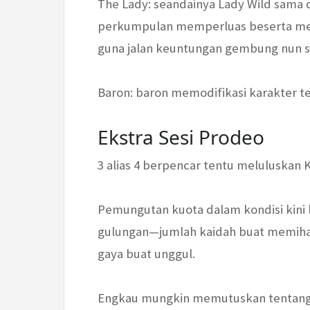
The Lady: seandainya Lady Wild sama 
perkumpulan memperluas beserta memod
guna jalan keuntungan gembung nun s
Baron: baron memodifikasi karakter te
Ekstra Sesi Prodeo
3 alias 4 berpencar tentu meluluska
Pemungutan kuota dalam kondisi kini l
gulungan—jumlah kaidah buat memihak 
gaya buat unggul.
Engkau mungkin memutuskan tentang 