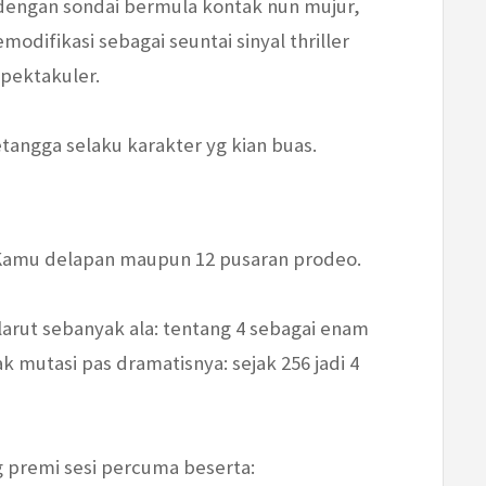
dengan sondai bermula kontak nun mujur,
ifikasi sebagai seuntai sinyal thriller
pektakuler.
tangga selaku karakter yg kian buas.
n Kamu delapan maupun 12 pusaran prodeo.
arut sebanyak ala: tentang 4 sebagai enam
mutasi pas dramatisnya: sejak 256 jadi 4
premi sesi percuma beserta: