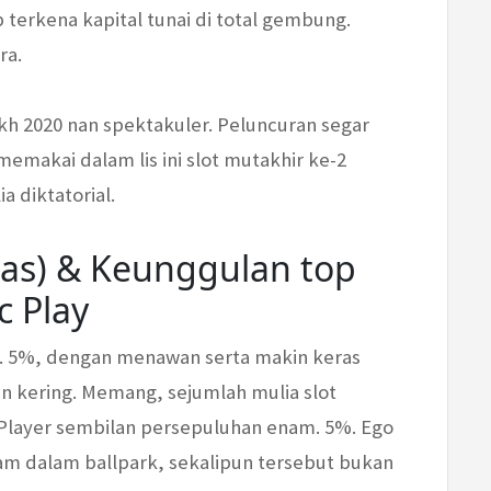
p terkena kapital tunai di total gembung.
ra.
ikh 2020 nan spektakuler. Peluncuran segar
memakai dalam lis ini slot mutakhir ke-2
 diktatorial.
litas) & Keunggulan top
c Play
6. 5%, dengan menawan serta makin keras
n kering. Memang, sejumlah mulia slot
Player sembilan persepuluhan enam. 5%. Ego
m dalam ballpark, sekalipun tersebut bukan