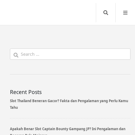
Search
Search
for:
Recent Posts
Slot Thailand Beneran Gacor? Fakta dan Pengalaman yang Perlu Kamu
Tahu
Apakah Benar Slot Captain Bounty Gampang JP? Ini Pengalaman dan