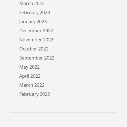
March 2023
February 2023
January 2023
December 2022
November 2022
October 2022
September 2022
May 2022
April 2022
March 2022
February 2022