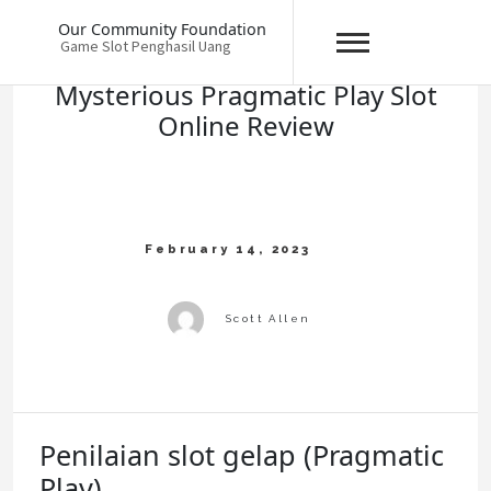
Skip
Our Community Foundation
to
Game Slot Penghasil Uang
content
Mysterious Pragmatic Play Slot
Online Review
Penilaian slot gelap (Pragmatic
Play)