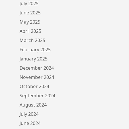
July 2025
June 2025
May 2025
April 2025
March 2025
February 2025
January 2025
December 2024
November 2024
October 2024
September 2024
August 2024
July 2024
June 2024