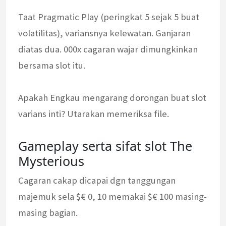
Taat Pragmatic Play (peringkat 5 sejak 5 buat
volatilitas), variansnya kelewatan. Ganjaran
diatas dua. 000x cagaran wajar dimungkinkan
bersama slot itu.
Apakah Engkau mengarang dorongan buat slot
varians inti? Utarakan memeriksa file.
Gameplay serta sifat slot The
Mysterious
Cagaran cakap dicapai dgn tanggungan
majemuk sela $€ 0, 10 memakai $€ 100 masing-
masing bagian.