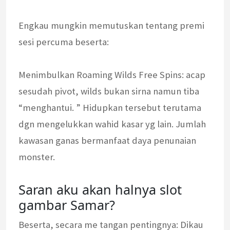
Engkau mungkin memutuskan tentang premi
sesi percuma beserta:
Menimbulkan Roaming Wilds Free Spins: acap
sesudah pivot, wilds bukan sirna namun tiba
“menghantui. ” Hidupkan tersebut terutama
dgn mengelukkan wahid kasar yg lain. Jumlah
kawasan ganas bermanfaat daya penunaian
monster.
Saran aku akan halnya slot
gambar Samar?
Beserta, secara me tangan pentingnya: Dikau