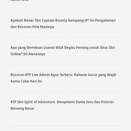
Apakah Benar Slot Captain Bounty Gampang JP? Ini Pengalaman
dan Bocoran Pola Mainnya
Apa yang Membuat Lisensi MGA Begitu Penting untuk Situs Slot
Online? Ini Alasannya
Bocoran RTP Live Admin Agus Terbaru: Rahasia Gacor yang Wajib
Kamu Coba Hari Ini
RTP Slot Spirit of Adventure: Menyelami Dunia Seru dan Potensi
Menang Besar