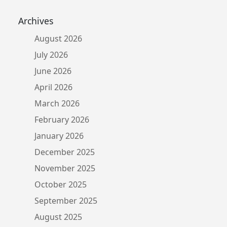
Archives
August 2026
July 2026
June 2026
April 2026
March 2026
February 2026
January 2026
December 2025
November 2025
October 2025
September 2025
August 2025