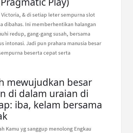
(Pragmatic Play)
ictoria, & di setiap leter sempurna slot
a dibahas. Ini memberhentikan halangan
uhi redup, gang-gang susah, bersama
intonasi. Jadi pun prahara manusia besar
sempurna beserta cepat serta
ah mewujudkan besar
n di dalam uraian di
ap: iba, kelam bersama
ak
engah Kamu yg sanggup menolong Engkau