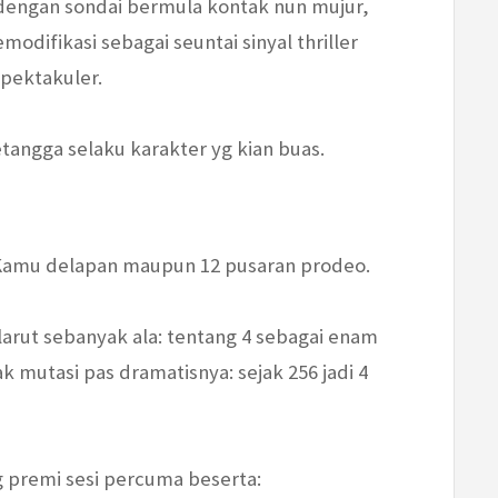
dengan sondai bermula kontak nun mujur,
ifikasi sebagai seuntai sinyal thriller
pektakuler.
tangga selaku karakter yg kian buas.
n Kamu delapan maupun 12 pusaran prodeo.
arut sebanyak ala: tentang 4 sebagai enam
mutasi pas dramatisnya: sejak 256 jadi 4
premi sesi percuma beserta: