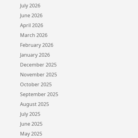
July 2026
June 2026
April 2026
March 2026
February 2026
January 2026
December 2025
November 2025
October 2025
September 2025
August 2025
July 2025
June 2025
May 2025