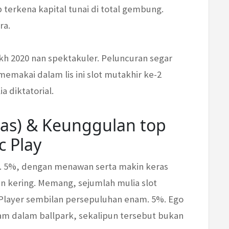
p terkena kapital tunai di total gembung.
ra.
ikh 2020 nan spektakuler. Peluncuran segar
memakai dalam lis ini slot mutakhir ke-2
 diktatorial.
litas) & Keunggulan top
c Play
6. 5%, dengan menawan serta makin keras
n kering. Memang, sejumlah mulia slot
Player sembilan persepuluhan enam. 5%. Ego
m dalam ballpark, sekalipun tersebut bukan