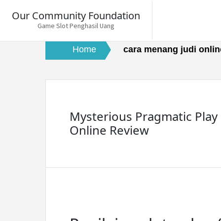
Skip
Our Community Foundation
to
Game Slot Penghasil Uang
content
Home
cara menang judi onlin
Mysterious Pragmatic Play 
Online Review