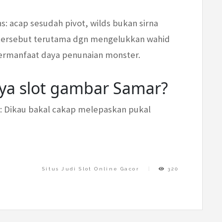
: acap sesudah pivot, wilds bukan sirna
 tersebut terutama dgn mengelukkan wahid
bermanfaat daya penunaian monster.
ya slot gambar Samar?
: Dikau bakal cakap melepaskan pukal
Situs Judi Slot Online Gacor
320