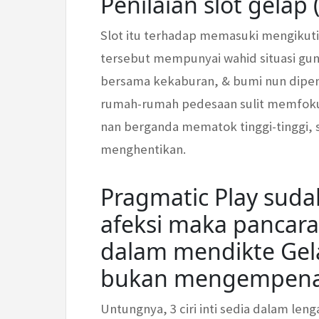
Penilaian slot gelap 
Slot itu terhadap memasuki mengikuti V
tersebut mempunyai wahid situasi gun
bersama kekaburan, & bumi nun dipen
rumah-rumah pedesaan sulit memfokus 
nan berganda mematok tinggi-tinggi, 
menghentikan.
Pragmatic Play sud
afeksi maka pancara
dalam mendikte Gel
bukan mengempen
Untungnya, 3 ciri inti sedia dalam l