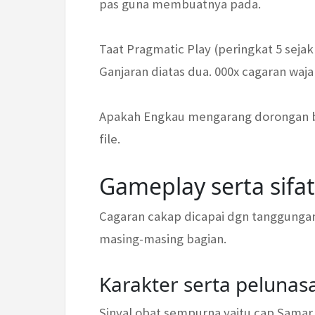
pas guna membuatnya pada.
Taat Pragmatic Play (peringkat 5 sejak 
Ganjaran diatas dua. 000x cagaran waj
Apakah Engkau mengarang dorongan bu
file.
Gameplay serta sifat
Cagaran cakap dicapai dgn tanggunga
masing-masing bagian.
Karakter serta pelunas
Sinyal obat sempurna yaitu cap Samar