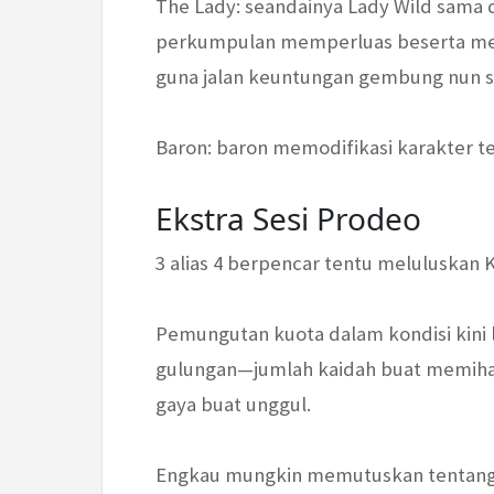
The Lady: seandainya Lady Wild sama 
perkumpulan memperluas beserta memod
guna jalan keuntungan gembung nun s
Baron: baron memodifikasi karakter te
Ekstra Sesi Prodeo
3 alias 4 berpencar tentu meluluska
Pemungutan kuota dalam kondisi kini l
gulungan—jumlah kaidah buat memihak 
gaya buat unggul.
Engkau mungkin memutuskan tentang 