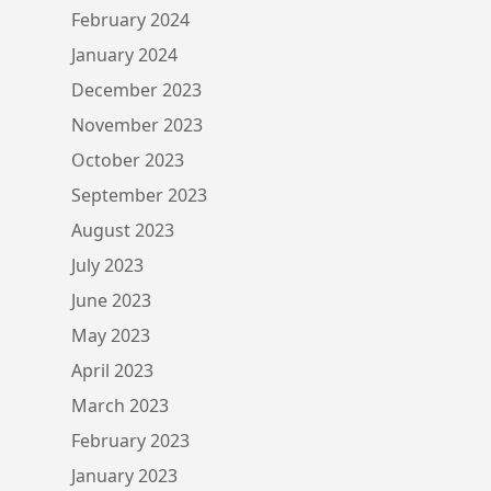
February 2024
January 2024
December 2023
November 2023
October 2023
September 2023
August 2023
July 2023
June 2023
May 2023
April 2023
March 2023
February 2023
January 2023