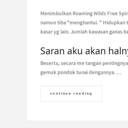
Menimbulkan Roaming Wilds Free Spins
namun tiba “menghantui. ” Hidupkan
kasar yg lain. Jumlah kawasan ganas 
Saran aku akan haln
Beserta, secara me tangan pentingnya
gemuk pondok tunai dengannya. …
continue reading