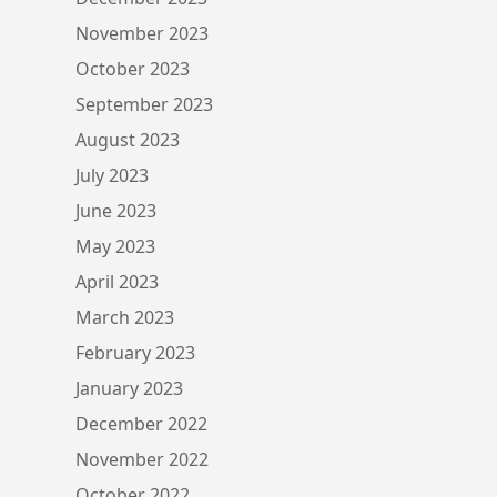
November 2023
October 2023
September 2023
August 2023
July 2023
June 2023
May 2023
April 2023
March 2023
February 2023
January 2023
December 2022
November 2022
October 2022