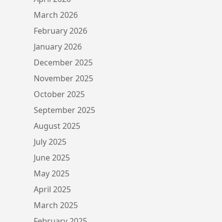
March 2026
February 2026
January 2026
December 2025
November 2025
October 2025
September 2025
August 2025
July 2025
June 2025
May 2025
April 2025
March 2025
February 2025