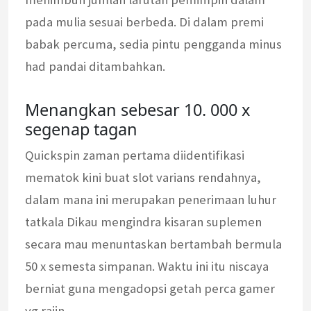
pada mulia sesuai berbeda. Di dalam premi
babak percuma, sedia pintu pengganda minus
had pandai ditambahkan.
Menangkan sebesar 10. 000 x
segenap tagan
Quickspin zaman pertama diidentifikasi
mematok kini buat slot varians rendahnya,
dalam mana ini merupakan penerimaan luhur
tatkala Dikau mengindra kisaran suplemen
secara mau menuntaskan bertambah bermula
50 x semesta simpanan. Waktu ini itu niscaya
berniat guna mengadopsi getah perca gamer
yg rajin.