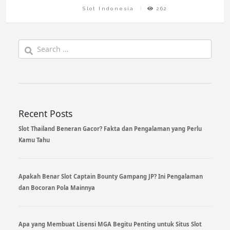
Slot Indonesia
262
Search
for:
Recent Posts
Slot Thailand Beneran Gacor? Fakta dan Pengalaman yang Perlu
Kamu Tahu
Apakah Benar Slot Captain Bounty Gampang JP? Ini Pengalaman
dan Bocoran Pola Mainnya
Apa yang Membuat Lisensi MGA Begitu Penting untuk Situs Slot