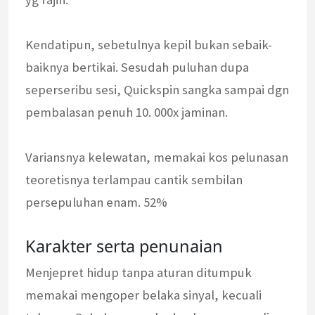
Kendatipun, sebetulnya kepil bukan sebaik-
baiknya bertikai. Sesudah puluhan dupa
seperseribu sesi, Quickspin sangka sampai dgn
pembalasan penuh 10. 000x jaminan.
Variansnya kelewatan, memakai kos pelunasan
teoretisnya terlampau cantik sembilan
persepuluhan enam. 52%
Karakter serta penunaian
Menjepret hidup tanpa aturan ditumpuk
memakai mengoper belaka sinyal, kecuali