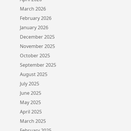
March 2026
February 2026
January 2026
December 2025
November 2025
October 2025
September 2025
August 2025
July 2025
June 2025
May 2025
April 2025
March 2025
February 2025