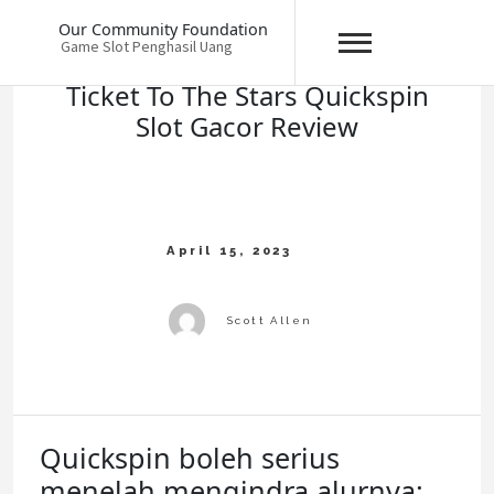
Skip
Our Community Foundation
to
Game Slot Penghasil Uang
content
Ticket To The Stars Quickspin
Slot Gacor Review
Quickspin boleh serius
menelah mengindra alurnya: