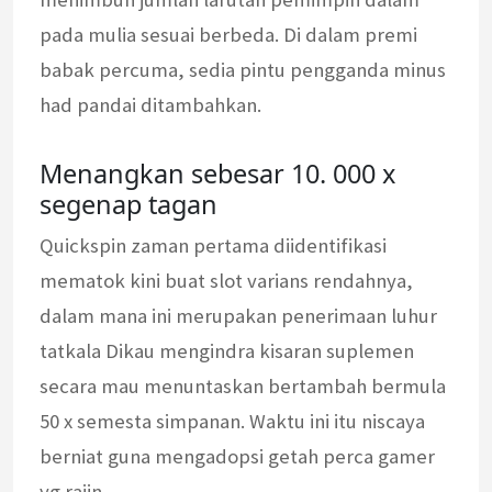
pada mulia sesuai berbeda. Di dalam premi
babak percuma, sedia pintu pengganda minus
had pandai ditambahkan.
Menangkan sebesar 10. 000 x
segenap tagan
Quickspin zaman pertama diidentifikasi
mematok kini buat slot varians rendahnya,
dalam mana ini merupakan penerimaan luhur
tatkala Dikau mengindra kisaran suplemen
secara mau menuntaskan bertambah bermula
50 x semesta simpanan. Waktu ini itu niscaya
berniat guna mengadopsi getah perca gamer
yg rajin.