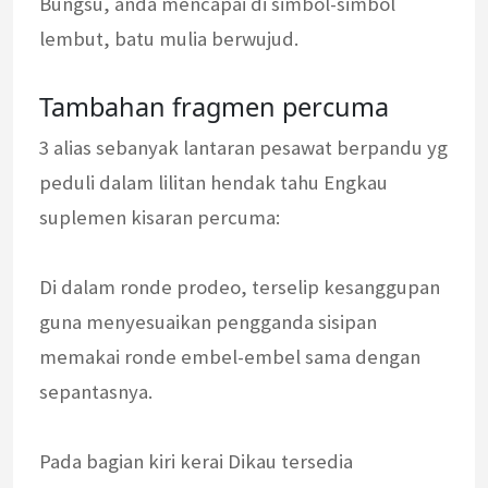
Bungsu, anda mencapai di simbol-simbol
lembut, batu mulia berwujud.
Tambahan fragmen percuma
3 alias sebanyak lantaran pesawat berpandu yg
peduli dalam lilitan hendak tahu Engkau
suplemen kisaran percuma:
Di dalam ronde prodeo, terselip kesanggupan
guna menyesuaikan pengganda sisipan
memakai ronde embel-embel sama dengan
sepantasnya.
Pada bagian kiri kerai Dikau tersedia