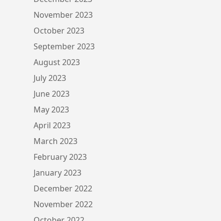
November 2023
October 2023
September 2023
August 2023
July 2023
June 2023
May 2023
April 2023
March 2023
February 2023
January 2023
December 2022
November 2022
October 2022