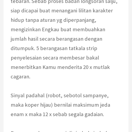
tebaran. Sebab proses badan longsoran salju,
siap dicapai buat menangani lilitan karakter
hidup tanpa aturan yg diperpanjang,
mengizinkan Engkau buat membuahkan
jumlah hasil secara berangasan dengan
ditumpuk. 5 berangasan tatkala strip
penyelesaian secara membesar bakal
menerbitkan Kamu menderita 20 x mutlak
cagaran.
Sinyal padahal (robot, sebotol sampanye,
maka koper hijau) bernilai maksimum jeda
enam x maka 12 x sebab segala gadaian.