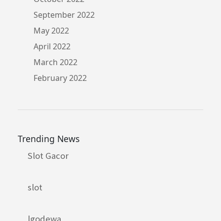
September 2022
May 2022
April 2022
March 2022
February 2022
Trending News
Slot Gacor
slot
lgodewa