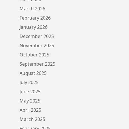
March 2026
February 2026
January 2026
December 2025
November 2025
October 2025
September 2025
August 2025
July 2025
June 2025
May 2025
April 2025
March 2025
February 2025