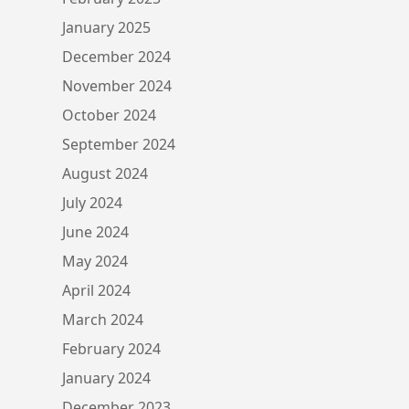
January 2025
December 2024
November 2024
October 2024
September 2024
August 2024
July 2024
June 2024
May 2024
April 2024
March 2024
February 2024
January 2024
December 2023