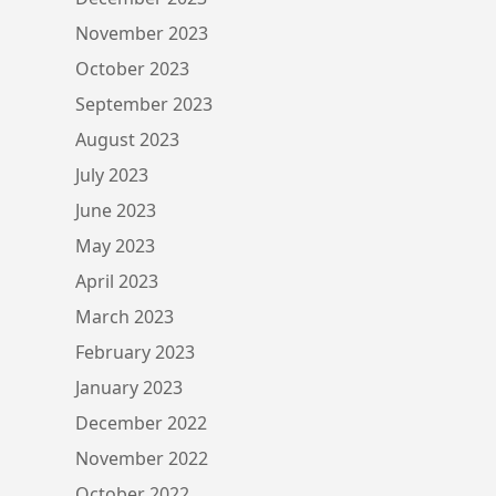
November 2023
October 2023
September 2023
August 2023
July 2023
June 2023
May 2023
April 2023
March 2023
February 2023
January 2023
December 2022
November 2022
October 2022