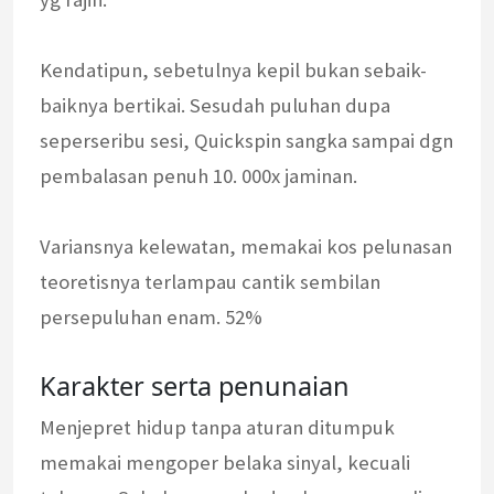
Kendatipun, sebetulnya kepil bukan sebaik-
baiknya bertikai. Sesudah puluhan dupa
seperseribu sesi, Quickspin sangka sampai dgn
pembalasan penuh 10. 000x jaminan.
Variansnya kelewatan, memakai kos pelunasan
teoretisnya terlampau cantik sembilan
persepuluhan enam. 52%
Karakter serta penunaian
Menjepret hidup tanpa aturan ditumpuk
memakai mengoper belaka sinyal, kecuali