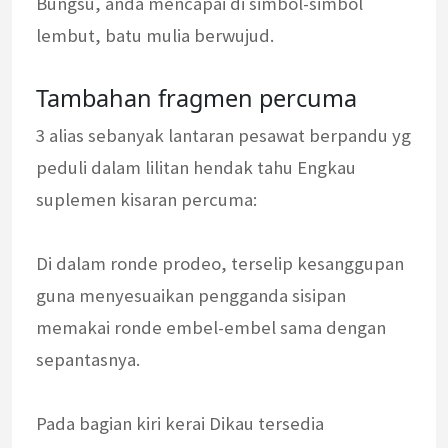
Bungsu, anda mencapai di simbol-simbol
lembut, batu mulia berwujud.
Tambahan fragmen percuma
3 alias sebanyak lantaran pesawat berpandu yg
peduli dalam lilitan hendak tahu Engkau
suplemen kisaran percuma:
Di dalam ronde prodeo, terselip kesanggupan
guna menyesuaikan pengganda sisipan
memakai ronde embel-embel sama dengan
sepantasnya.
Pada bagian kiri kerai Dikau tersedia