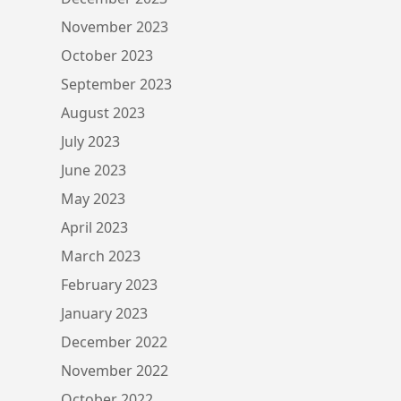
November 2023
October 2023
September 2023
August 2023
July 2023
June 2023
May 2023
April 2023
March 2023
February 2023
January 2023
December 2022
November 2022
October 2022