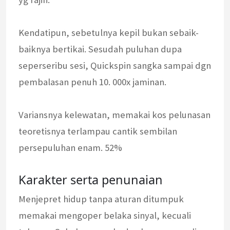
Kendatipun, sebetulnya kepil bukan sebaik-
baiknya bertikai. Sesudah puluhan dupa
seperseribu sesi, Quickspin sangka sampai dgn
pembalasan penuh 10. 000x jaminan.
Variansnya kelewatan, memakai kos pelunasan
teoretisnya terlampau cantik sembilan
persepuluhan enam. 52%
Karakter serta penunaian
Menjepret hidup tanpa aturan ditumpuk
memakai mengoper belaka sinyal, kecuali