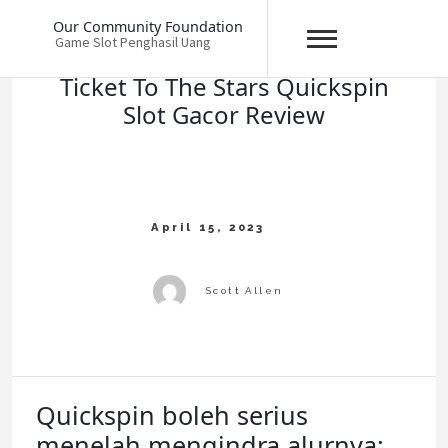
Skip
Our Community Foundation
to
Game Slot Penghasil Uang
content
Ticket To The Stars Quickspin
Slot Gacor Review
Quickspin boleh serius
menelah mengindra alurnya: