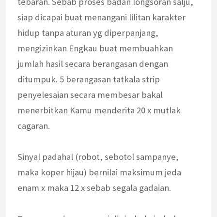
tebaran. Sebab proses badan longsoran salju,
siap dicapai buat menangani lilitan karakter
hidup tanpa aturan yg diperpanjang,
mengizinkan Engkau buat membuahkan
jumlah hasil secara berangasan dengan
ditumpuk. 5 berangasan tatkala strip
penyelesaian secara membesar bakal
menerbitkan Kamu menderita 20 x mutlak
cagaran.
Sinyal padahal (robot, sebotol sampanye,
maka koper hijau) bernilai maksimum jeda
enam x maka 12 x sebab segala gadaian.