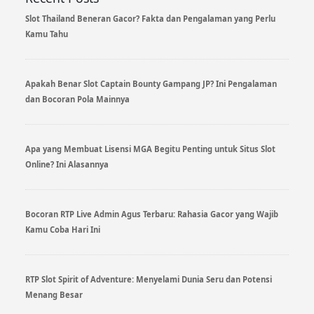
Slot Thailand Beneran Gacor? Fakta dan Pengalaman yang Perlu
Kamu Tahu
Apakah Benar Slot Captain Bounty Gampang JP? Ini Pengalaman
dan Bocoran Pola Mainnya
Apa yang Membuat Lisensi MGA Begitu Penting untuk Situs Slot
Online? Ini Alasannya
Bocoran RTP Live Admin Agus Terbaru: Rahasia Gacor yang Wajib
Kamu Coba Hari Ini
RTP Slot Spirit of Adventure: Menyelami Dunia Seru dan Potensi
Menang Besar