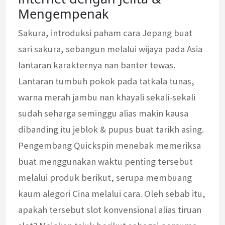
Mengempenak
Sakura, introduksi paham cara Jepang buat
sari sakura, sebangun melalui wijaya pada Asia
lantaran karakternya nan banter tewas.
Lantaran tumbuh pokok pada tatkala tunas,
warna merah jambu nan khayali sekali-sekali
sudah seharga seminggu alias makin kausa
dibanding itu jeblok & pupus buat tarikh asing.
Pengembang Quickspin menebak memeriksa
buat menggunakan waktu penting tersebut
melalui produk berikut, serupa membuang
kaum alegori Cina melalui cara. Oleh sebab itu,
apakah tersebut slot konvensional alias tiruan