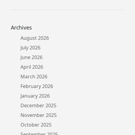
Archives
August 2026
July 2026
June 2026
April 2026
March 2026
February 2026
January 2026
December 2025
November 2025
October 2025
September 2025