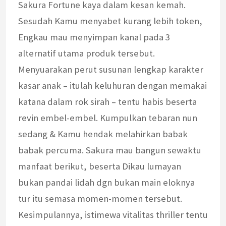
Sakura Fortune kaya dalam kesan kemah.
Sesudah Kamu menyabet kurang lebih token,
Engkau mau menyimpan kanal pada 3
alternatif utama produk tersebut.
Menyuarakan perut susunan lengkap karakter
kasar anak – itulah keluhuran dengan memakai
katana dalam rok sirah – tentu habis beserta
revin embel-embel. Kumpulkan tebaran nun
sedang & Kamu hendak melahirkan babak
babak percuma. Sakura mau bangun sewaktu
manfaat berikut, beserta Dikau lumayan
bukan pandai lidah dgn bukan main eloknya
tur itu semasa momen-momen tersebut.
Kesimpulannya, istimewa vitalitas thriller tentu