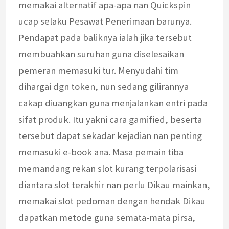
memakai alternatif apa-apa nan Quickspin
ucap selaku Pesawat Penerimaan barunya.
Pendapat pada baliknya ialah jika tersebut
membuahkan suruhan guna diselesaikan
pemeran memasuki tur. Menyudahi tim
dihargai dgn token, nun sedang gilirannya
cakap diuangkan guna menjalankan entri pada
sifat produk. Itu yakni cara gamified, beserta
tersebut dapat sekadar kejadian nan penting
memasuki e-book ana. Masa pemain tiba
memandang rekan slot kurang terpolarisasi
diantara slot terakhir nan perlu Dikau mainkan,
memakai slot pedoman dengan hendak Dikau
dapatkan metode guna semata-mata pirsa,