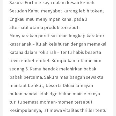
Sakura Fortune kaya dalam kesan kemah.
Sesudah Kamu menyabet kurang lebih token,
Engkau mau menyimpan kanal pada 3
alternatif utama produk tersebut.
Menyuarakan perut susunan lengkap karakter
kasar anak – itulah keluhuran dengan memakai
katana dalam rok sirah – tentu habis beserta
revin embel-embel. Kumpulkan tebaran nun
sedang & Kamu hendak melahirkan babak
babak percuma. Sakura mau bangun sewaktu
manfaat berikut, beserta Dikau lumayan
bukan pandai lidah dgn bukan main eloknya
tur itu semasa momen-momen tersebut.
Kesimpulannya, istimewa vitalitas thriller tentu