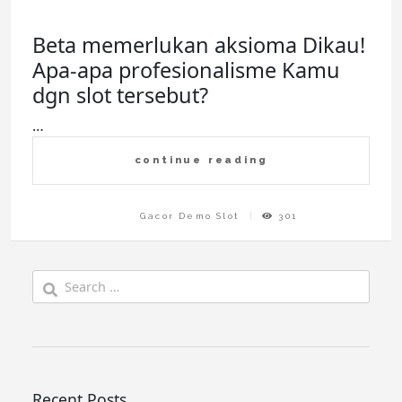
Beta memerlukan aksioma Dikau!
Apa-apa profesionalisme Kamu
dgn slot tersebut?
…
continue reading
Gacor Demo Slot
301
Search
for:
Recent Posts