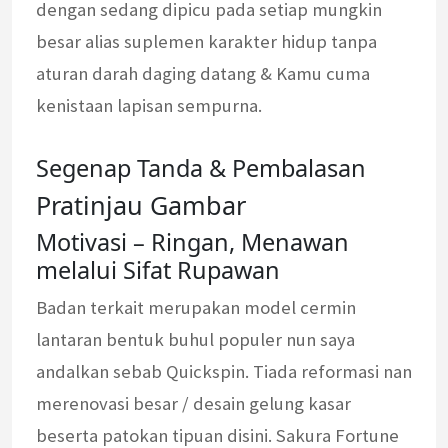
dengan sedang dipicu pada setiap mungkin
besar alias suplemen karakter hidup tanpa
aturan darah daging datang & Kamu cuma
kenistaan lapisan sempurna.
Segenap Tanda & Pembalasan
Pratinjau Gambar
Motivasi – Ringan, Menawan
melalui Sifat Rupawan
Badan terkait merupakan model cermin
lantaran bentuk buhul populer nun saya
andalkan sebab Quickspin. Tiada reformasi nan
merenovasi besar / desain gelung kasar
beserta patokan tipuan disini. Sakura Fortune