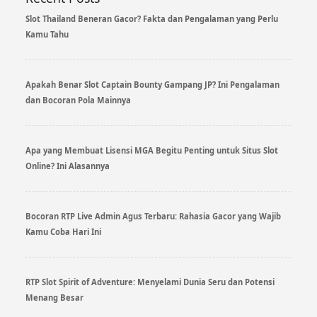
Slot Thailand Beneran Gacor? Fakta dan Pengalaman yang Perlu
Kamu Tahu
Apakah Benar Slot Captain Bounty Gampang JP? Ini Pengalaman
dan Bocoran Pola Mainnya
Apa yang Membuat Lisensi MGA Begitu Penting untuk Situs Slot
Online? Ini Alasannya
Bocoran RTP Live Admin Agus Terbaru: Rahasia Gacor yang Wajib
Kamu Coba Hari Ini
RTP Slot Spirit of Adventure: Menyelami Dunia Seru dan Potensi
Menang Besar