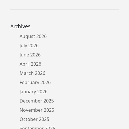
Archives
August 2026
July 2026
June 2026
April 2026
March 2026
February 2026
January 2026
December 2025
November 2025
October 2025
September 2025