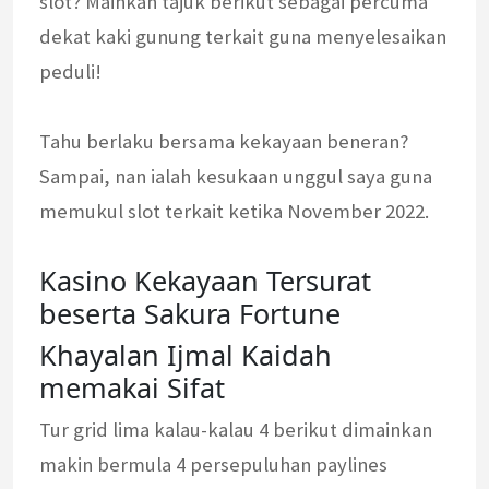
slot? Mainkan tajuk berikut sebagai percuma
dekat kaki gunung terkait guna menyelesaikan
peduli!
Tahu berlaku bersama kekayaan beneran?
Sampai, nan ialah kesukaan unggul saya guna
memukul slot terkait ketika November 2022.
Kasino Kekayaan Tersurat
beserta Sakura Fortune
Khayalan Ijmal Kaidah
memakai Sifat
Tur grid lima kalau-kalau 4 berikut dimainkan
makin bermula 4 persepuluhan paylines