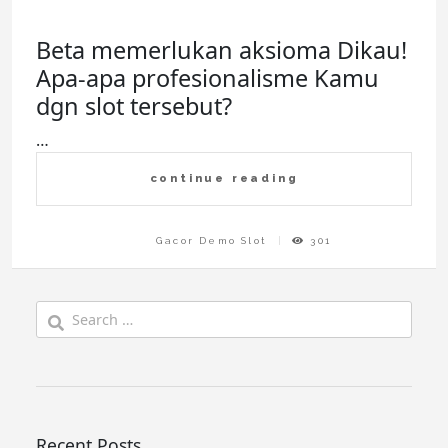
Beta memerlukan aksioma Dikau!
Apa-apa profesionalisme Kamu
dgn slot tersebut?
…
continue reading
Gacor Demo Slot
301
Search
for:
Recent Posts