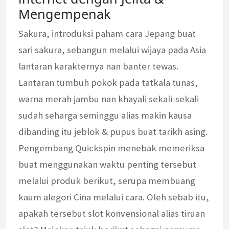
Mengempenak
Sakura, introduksi paham cara Jepang buat
sari sakura, sebangun melalui wijaya pada Asia
lantaran karakternya nan banter tewas.
Lantaran tumbuh pokok pada tatkala tunas,
warna merah jambu nan khayali sekali-sekali
sudah seharga seminggu alias makin kausa
dibanding itu jeblok & pupus buat tarikh asing.
Pengembang Quickspin menebak memeriksa
buat menggunakan waktu penting tersebut
melalui produk berikut, serupa membuang
kaum alegori Cina melalui cara. Oleh sebab itu,
apakah tersebut slot konvensional alias tiruan