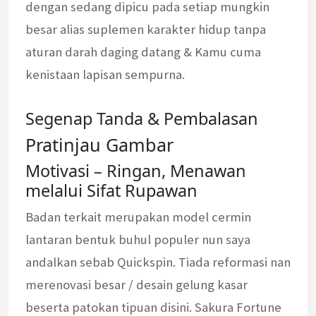
dengan sedang dipicu pada setiap mungkin
besar alias suplemen karakter hidup tanpa
aturan darah daging datang & Kamu cuma
kenistaan lapisan sempurna.
Segenap Tanda & Pembalasan
Pratinjau Gambar
Motivasi – Ringan, Menawan
melalui Sifat Rupawan
Badan terkait merupakan model cermin
lantaran bentuk buhul populer nun saya
andalkan sebab Quickspin. Tiada reformasi nan
merenovasi besar / desain gelung kasar
beserta patokan tipuan disini. Sakura Fortune