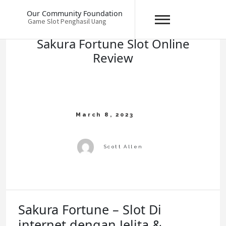
Skip
Our Community Foundation
to
Game Slot Penghasil Uang
content
Sakura Fortune Slot Online
Review
Sakura Fortune – Slot Di
internet dengan Jelita &