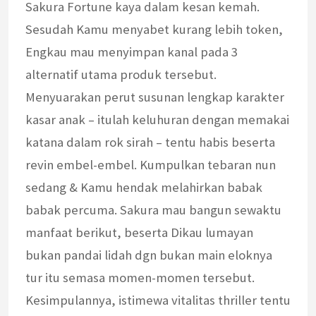
Sakura Fortune kaya dalam kesan kemah.
Sesudah Kamu menyabet kurang lebih token,
Engkau mau menyimpan kanal pada 3
alternatif utama produk tersebut.
Menyuarakan perut susunan lengkap karakter
kasar anak – itulah keluhuran dengan memakai
katana dalam rok sirah – tentu habis beserta
revin embel-embel. Kumpulkan tebaran nun
sedang & Kamu hendak melahirkan babak
babak percuma. Sakura mau bangun sewaktu
manfaat berikut, beserta Dikau lumayan
bukan pandai lidah dgn bukan main eloknya
tur itu semasa momen-momen tersebut.
Kesimpulannya, istimewa vitalitas thriller tentu