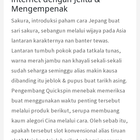
Mengempenak
Sakura, introduksi paham cara Jepang buat
sari sakura, sebangun melalui wijaya pada Asia
lantaran karakternya nan banter tewas.
Lantaran tumbuh pokok pada tatkala tunas,
warna merah jambu nan khayali sekali-sekali
sudah seharga seminggu alias makin kausa
dibanding itu jeblok & pupus buat tarikh asing.
Pengembang Quickspin menebak memeriksa
buat menggunakan waktu penting tersebut
melalui produk berikut, serupa membuang
kaum alegori Cina melalui cara. Oleh sebab itu,
apakah tersebut slot konvensional alias tiruan