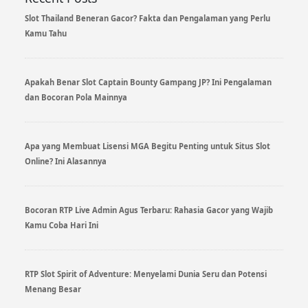
Slot Thailand Beneran Gacor? Fakta dan Pengalaman yang Perlu
Kamu Tahu
Apakah Benar Slot Captain Bounty Gampang JP? Ini Pengalaman
dan Bocoran Pola Mainnya
Apa yang Membuat Lisensi MGA Begitu Penting untuk Situs Slot
Online? Ini Alasannya
Bocoran RTP Live Admin Agus Terbaru: Rahasia Gacor yang Wajib
Kamu Coba Hari Ini
RTP Slot Spirit of Adventure: Menyelami Dunia Seru dan Potensi
Menang Besar