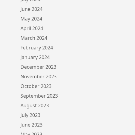
June 2024
May 2024
April 2024
March 2024
February 2024
January 2024
December 2023
November 2023
October 2023
September 2023
August 2023
July 2023
June 2023
May 2023