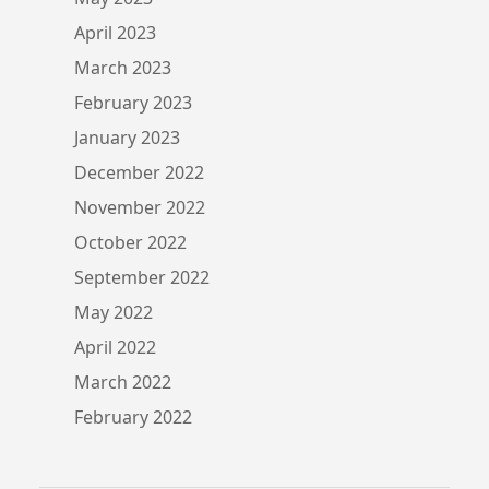
April 2023
March 2023
February 2023
January 2023
December 2022
November 2022
October 2022
September 2022
May 2022
April 2022
March 2022
February 2022