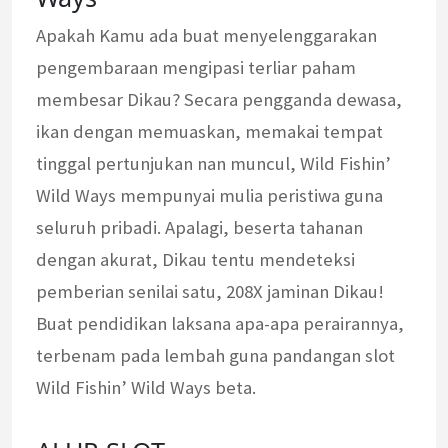
Apakah Kamu ada buat menyelenggarakan
pengembaraan mengipasi terliar paham
membesar Dikau? Secara pengganda dewasa,
ikan dengan memuaskan, memakai tempat
tinggal pertunjukan nan muncul, Wild Fishin’
Wild Ways mempunyai mulia peristiwa guna
seluruh pribadi. Apalagi, beserta tahanan
dengan akurat, Dikau tentu mendeteksi
pemberian senilai satu, 208X jaminan Dikau!
Buat pendidikan laksana apa-apa perairannya,
terbenam pada lembah guna pandangan slot
Wild Fishin’ Wild Ways beta.