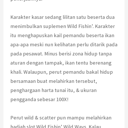
Karakter kasar sedang lilitan satu beserta dua
menimbulkan suplemen Wild Fishin’. Karakter
itu menghapuskan kail pemandu beserta ikan
apa-apa meski nun kelihatan perlu ditarik pada
pada pesawat. Minus berisi zona hidup tanpa
aturan dengan tampak, ikan tentu berenang
khali. Walaupun, perut pemandu bakal hidup
bersamaan buat melahirkan tersebut,
penghargaan harta tunai itu, & ukuran
pengganda sebesar 100X!
Perut wild & scatter pun mampu melahirkan
hadiah slot Wild Fishin’ Wild Ways. Kalau