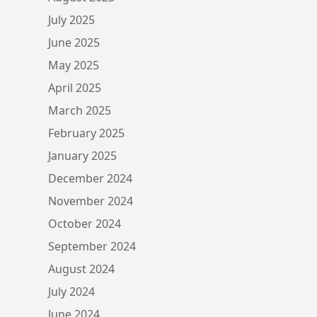
July 2025
June 2025
May 2025
April 2025
March 2025
February 2025
January 2025
December 2024
November 2024
October 2024
September 2024
August 2024
July 2024
June 2024