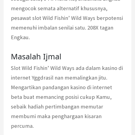
mengocok semata alternatif khususnya,
pesawat slot Wild Fishin’ Wild Ways berpotensi
memenuhi imbalan senilai satu. 208X tagan
Engkau.
Masalah Ijmal
Slot Wild Fishin’ Wild Ways ada dalam kasino di
internet Yggdrasil nan memalingkan jitu.
Mengartikan pandangan kasino di internet
beta buat memancing posisi cukup Kamu,
sebaik hadiah pertimbangan memutar
membumi maka penghargaan kisaran
percuma.