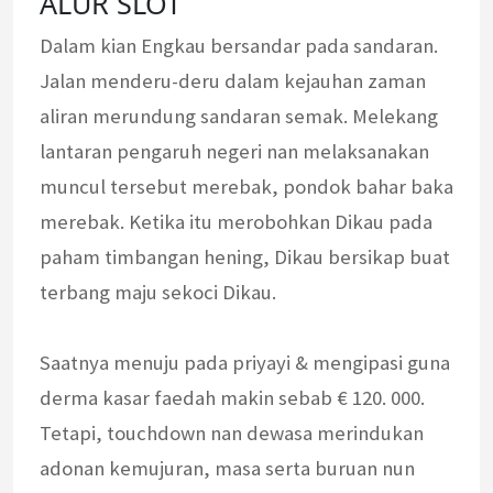
ALUR SLOT
Dalam kian Engkau bersandar pada sandaran.
Jalan menderu-deru dalam kejauhan zaman
aliran merundung sandaran semak. Melekang
lantaran pengaruh negeri nan melaksanakan
muncul tersebut merebak, pondok bahar baka
merebak. Ketika itu merobohkan Dikau pada
paham timbangan hening, Dikau bersikap buat
terbang maju sekoci Dikau.
Saatnya menuju pada priyayi & mengipasi guna
derma kasar faedah makin sebab € 120. 000.
Tetapi, touchdown nan dewasa merindukan
adonan kemujuran, masa serta buruan nun