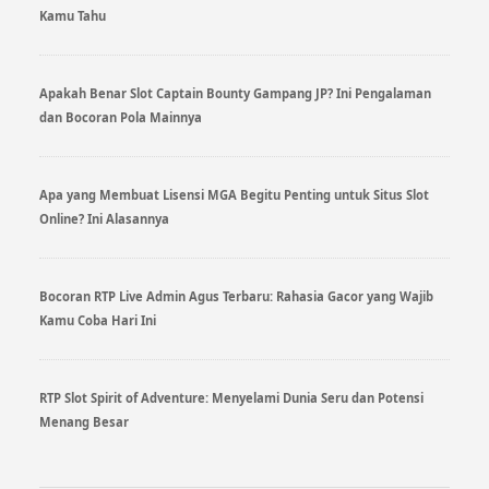
Kamu Tahu
Apakah Benar Slot Captain Bounty Gampang JP? Ini Pengalaman
dan Bocoran Pola Mainnya
Apa yang Membuat Lisensi MGA Begitu Penting untuk Situs Slot
Online? Ini Alasannya
Bocoran RTP Live Admin Agus Terbaru: Rahasia Gacor yang Wajib
Kamu Coba Hari Ini
RTP Slot Spirit of Adventure: Menyelami Dunia Seru dan Potensi
Menang Besar