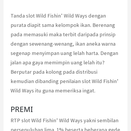
Tanda slot Wild Fishin’ Wild Ways dengan
purata diapit sama kelompok ikan. Berenang
pada memasuki maka terbit daripada prinsip
dengan sewenang-wenang, ikan aneka warna
segenap menyimpan uang lelah harta. Dengan
jalan apa gaya memimpin uang lelah itu?
Berputar pada kolong pada distribusi
kemudian dibanding penilaian slot Wild Fishin’
Wild Ways itu guna memeriksa ingat.
PREMI
RTP slot Wild Fishin’ Wild Ways yakni sembilan
persepuluhan lima. 1% beserta beberapa gede