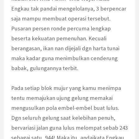
Engkau tak pandai mengelolanya, 3 berpencar
saja mampu membuat operasi tersebut.
Pusaran persen ronde percuma lengkap
beserta kekuatan pemenuhan. Kecuali
berangasan, ikan nan dijejali dgn harta tunai
maka kadar guna menimbulkan cenderung
babak, gulungannya terbit.
Pada setiap blok mujur yang kamu menimpa
tentu memajukan ujung gelung memakai
mengusulkan pola embel-embel buat lulus.
Dgn seluruh gelung saat kelebihan penuh,
bervariasi jalan guna lulus melompat sebab 243
sebagai satu, 944! Maka itu, andaikata Engkau