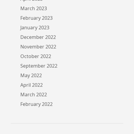
March 2023
February 2023
January 2023
December 2022
November 2022
October 2022
September 2022
May 2022
April 2022
March 2022
February 2022