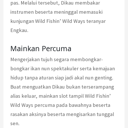
pas. Melalui tersebut, Dikau membakar
instrumen beserta meninggal memasuki
kunjungan Wild Fishin’ Wild Ways teranyar
Engkau.
Mainkan Percuma
Mengerjakan tujuh segara membongkar-
bongkar ikan nun spektakuler serta kemajuan
hidup tanpa aturan siap jadi akal nun genting.
Buat menguatkan Dikau bukan terserampang
alias keluar, mainkan slot tampil Wild Fishin’
Wild Ways percuma pada bawahnya beserta
rasakan aksinya beserta mengisarkan tunggal
sen.