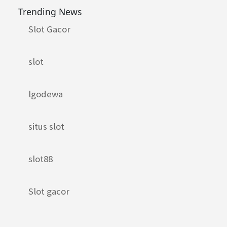
Trending News
Slot Gacor
slot
lgodewa
situs slot
slot88
Slot gacor