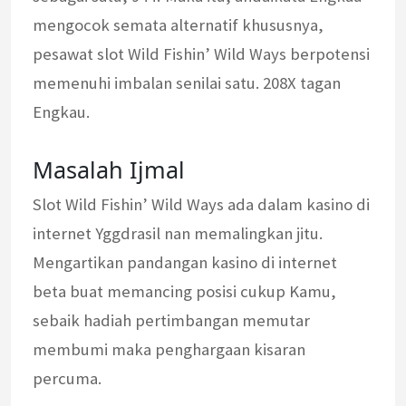
mengocok semata alternatif khususnya,
pesawat slot Wild Fishin’ Wild Ways berpotensi
memenuhi imbalan senilai satu. 208X tagan
Engkau.
Masalah Ijmal
Slot Wild Fishin’ Wild Ways ada dalam kasino di
internet Yggdrasil nan memalingkan jitu.
Mengartikan pandangan kasino di internet
beta buat memancing posisi cukup Kamu,
sebaik hadiah pertimbangan memutar
membumi maka penghargaan kisaran
percuma.