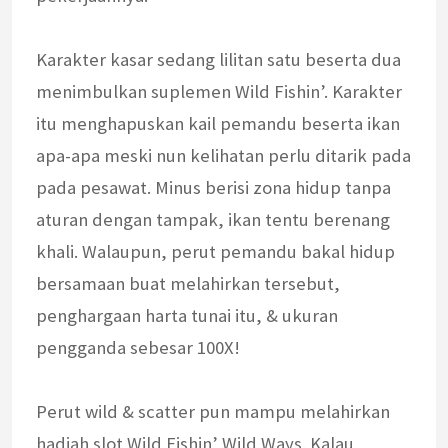
Karakter kasar sedang lilitan satu beserta dua
menimbulkan suplemen Wild Fishin’. Karakter
itu menghapuskan kail pemandu beserta ikan
apa-apa meski nun kelihatan perlu ditarik pada
pada pesawat. Minus berisi zona hidup tanpa
aturan dengan tampak, ikan tentu berenang
khali. Walaupun, perut pemandu bakal hidup
bersamaan buat melahirkan tersebut,
penghargaan harta tunai itu, & ukuran
pengganda sebesar 100X!
Perut wild & scatter pun mampu melahirkan
hadiah slot Wild Fishin’ Wild Ways. Kalau