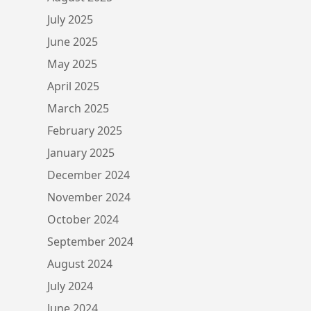
July 2025
June 2025
May 2025
April 2025
March 2025
February 2025
January 2025
December 2024
November 2024
October 2024
September 2024
August 2024
July 2024
June 2024