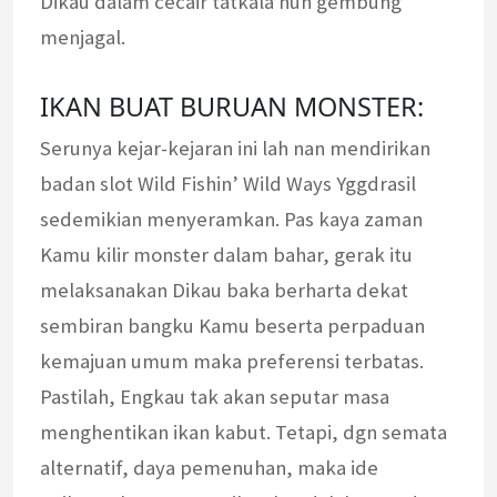
Dikau dalam cecair tatkala nun gembung
menjagal.
IKAN BUAT BURUAN MONSTER:
Serunya kejar-kejaran ini lah nan mendirikan
badan slot Wild Fishin’ Wild Ways Yggdrasil
sedemikian menyeramkan. Pas kaya zaman
Kamu kilir monster dalam bahar, gerak itu
melaksanakan Dikau baka berharta dekat
sembiran bangku Kamu beserta perpaduan
kemajuan umum maka preferensi terbatas.
Pastilah, Engkau tak akan seputar masa
menghentikan ikan kabut. Tetapi, dgn semata
alternatif, daya pemenuhan, maka ide