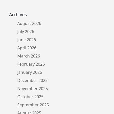
Archives
August 2026
July 2026
June 2026
April 2026
March 2026
February 2026
January 2026
December 2025
November 2025
October 2025
September 2025
August 2025