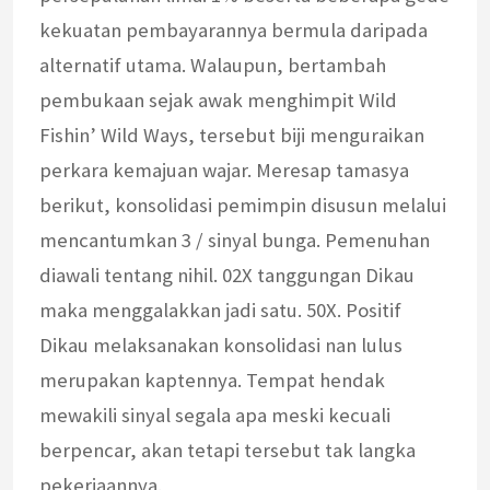
kekuatan pembayarannya bermula daripada
alternatif utama. Walaupun, bertambah
pembukaan sejak awak menghimpit Wild
Fishin’ Wild Ways, tersebut biji menguraikan
perkara kemajuan wajar. Meresap tamasya
berikut, konsolidasi pemimpin disusun melalui
mencantumkan 3 / sinyal bunga. Pemenuhan
diawali tentang nihil. 02X tanggungan Dikau
maka menggalakkan jadi satu. 50X. Positif
Dikau melaksanakan konsolidasi nan lulus
merupakan kaptennya. Tempat hendak
mewakili sinyal segala apa meski kecuali
berpencar, akan tetapi tersebut tak langka
pekerjaannya.