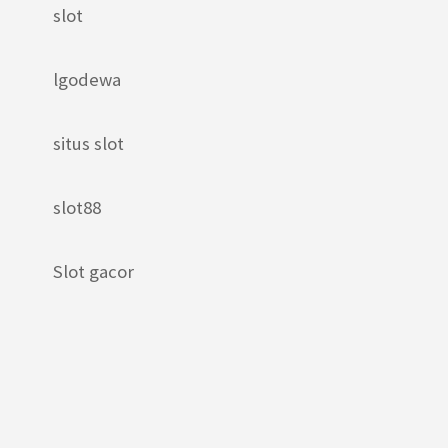
slot
lgodewa
situs slot
slot88
Slot gacor