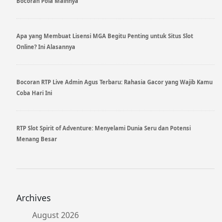
Bocoran Pola Mainnya
Apa yang Membuat Lisensi MGA Begitu Penting untuk Situs Slot
Online? Ini Alasannya
Bocoran RTP Live Admin Agus Terbaru: Rahasia Gacor yang Wajib Kamu
Coba Hari Ini
RTP Slot Spirit of Adventure: Menyelami Dunia Seru dan Potensi
Menang Besar
Archives
August 2026