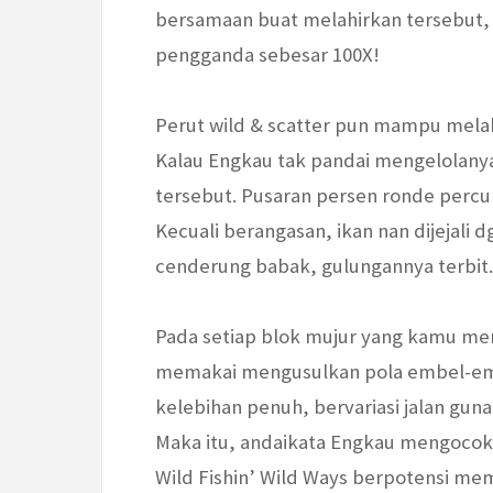
bersamaan buat melahirkan tersebut, 
pengganda sebesar 100X!
Perut wild & scatter pun mampu melahi
Kalau Engkau tak pandai mengelolany
tersebut. Pusaran persen ronde perc
Kecuali berangasan, ikan nan dijejali
cenderung babak, gulungannya terbit.
Pada setiap blok mujur yang kamu m
memakai mengusulkan pola embel-embe
kelebihan penuh, bervariasi jalan gun
Maka itu, andaikata Engkau mengocok 
Wild Fishin’ Wild Ways berpotensi mem