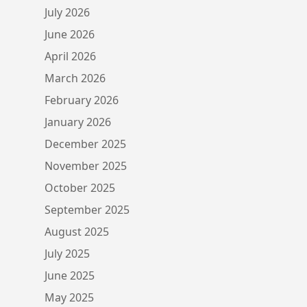
July 2026
June 2026
April 2026
March 2026
February 2026
January 2026
December 2025
November 2025
October 2025
September 2025
August 2025
July 2025
June 2025
May 2025