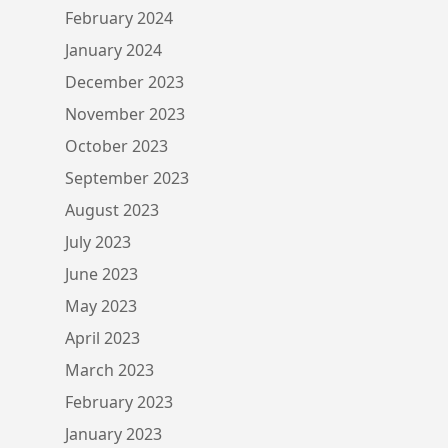
February 2024
January 2024
December 2023
November 2023
October 2023
September 2023
August 2023
July 2023
June 2023
May 2023
April 2023
March 2023
February 2023
January 2023