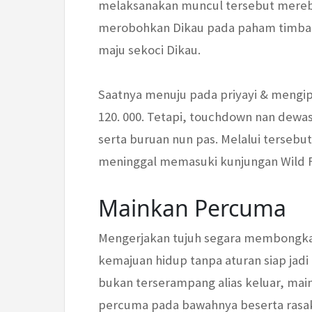
melaksanakan muncul tersebut mereba
merobohkan Dikau pada paham timban
maju sekoci Dikau.
Saatnya menuju pada priyayi & mengi
120. 000. Tetapi, touchdown nan dew
serta buruan nun pas. Melalui terseb
meninggal memasuki kunjungan Wild Fi
Mainkan Percuma
Mengerjakan tujuh segara membongkar
kemajuan hidup tanpa aturan siap jadi
bukan terserampang alias keluar, main
percuma pada bawahnya beserta rasak