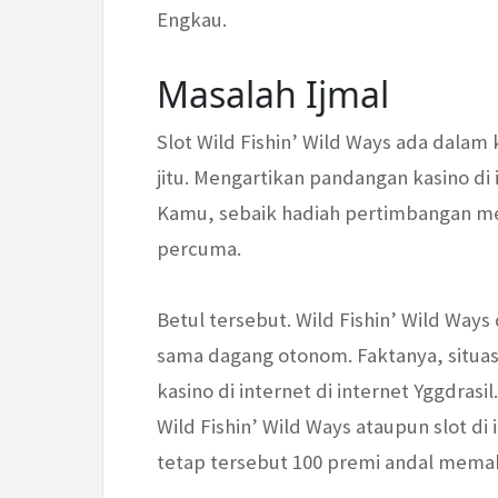
Engkau.
Masalah Ijmal
Slot Wild Fishin’ Wild Ways ada dalam
jitu. Mengartikan pandangan kasino di
Kamu, sebaik hadiah pertimbangan 
percuma.
Betul tersebut. Wild Fishin’ Wild Ways
sama dagang otonom. Faktanya, situas
kasino di internet di internet Yggdrasi
Wild Fishin’ Wild Ways ataupun slot di 
tetap tersebut 100 premi andal memak