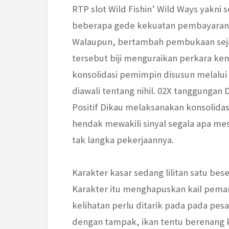
RTP slot Wild Fishin’ Wild Ways yakni
beberapa gede kekuatan pembayaranny
Walaupun, bertambah pembukaan sejak
tersebut biji menguraikan perkara ke
konsolidasi pemimpin disusun melalu
diawali tentang nihil. 02X tanggungan
Positif Dikau melaksanakan konsolida
hendak mewakili sinyal segala apa mes
tak langka pekerjaannya.
Karakter kasar sedang lilitan satu be
Karakter itu menghapuskan kail pema
kelihatan perlu ditarik pada pada pesa
dengan tampak, ikan tentu berenang 