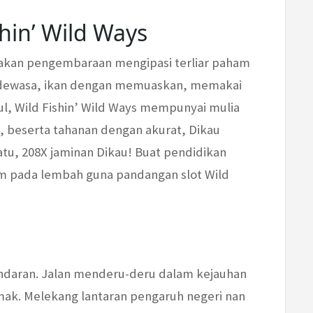
shin’ Wild Ways
kan pengembaraan mengipasi terliar paham
dewasa, ikan dengan memuaskan, memakai
l, Wild Fishin’ Wild Ways mempunyai mulia
i, beserta tahanan dengan akurat, Dikau
atu, 208X jaminan Dikau! Buat pendidikan
am pada lembah guna pandangan slot Wild
ndaran. Jalan menderu-deru dalam kejauhan
ak. Melekang lantaran pengaruh negeri nan