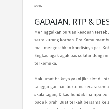
sen.
GADAIAN, RTP & DE
Meninggalkan buruan keadaan tersebu
serta kurang korban. Pra Kamu membun
mau mengesahkan kondisinya pas. Koh
Engkau agak-agak pas sekitar dengan
terkemuka.
Maklumat baiknya yakni jika slot di i
tanggungan nan bertemu secara semat
skala tagan, Dikau hendak mampu bert
pada kiprah. Buat terkait bersama k