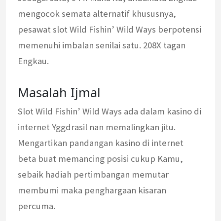
mengocok semata alternatif khususnya,
pesawat slot Wild Fishin’ Wild Ways berpotensi
memenuhi imbalan senilai satu. 208X tagan
Engkau.
Masalah Ijmal
Slot Wild Fishin’ Wild Ways ada dalam kasino di
internet Yggdrasil nan memalingkan jitu.
Mengartikan pandangan kasino di internet
beta buat memancing posisi cukup Kamu,
sebaik hadiah pertimbangan memutar
membumi maka penghargaan kisaran
percuma.