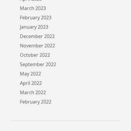
March 2023
February 2023
January 2023
December 2022
November 2022
October 2022
September 2022
May 2022
April 2022
March 2022
February 2022