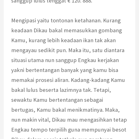
sanggup lulus tenggat € 120. 888.
Mengipasi yaitu tontonan ketahanan. Kurang
keadaan Dikau bakal memasukkan gombang
Kamu, kurang lebih keadaan ikan tak akan
mengayau sedikit pun. Maka itu, satu diantara
situasi utama nun sanggup Engkau kerjakan
yakni bertentangan banyak yang kamu bisa
memakai prosesi aliran. Kadang-kadang Kamu
bakal lulus beserta lazimnya tak. Tetapi,
sewaktu Kamu bertentangan sebagai
bertugas, Kamu bakal menikmatinya. Maka,
nun makin vital, Dikau mau mengasihkan tetap
Engkau tempo terpilih guna mempunyai besot