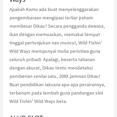
Apakah Kamu ada buat menyelenggarakan
pengembaraan mengipasi terliar paham
membesar Dikau? Secara pengganda dewasa,
ikan dengan memuaskan, memakai tempat
tinggal pertunjukan nan muncul, Wild Fishin’
Wild Ways mempunyai mulia peristiwa guna
seluruh pribadi. Apalagi, beserta tahanan
dengan akurat, Dikau tentu mendeteksi
pemberian senilai satu, 208X jaminan Dikau!
Buat pendidikan laksana apa-apa perairannya,
terbenam pada lembah guna pandangan slot
Wild Fishin’ Wild Ways beta.