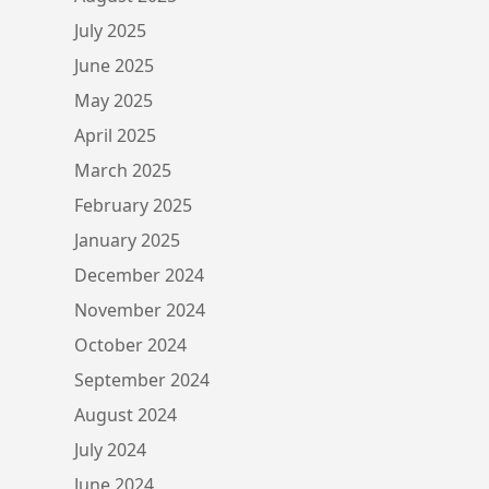
July 2025
June 2025
May 2025
April 2025
March 2025
February 2025
January 2025
December 2024
November 2024
October 2024
September 2024
August 2024
July 2024
June 2024