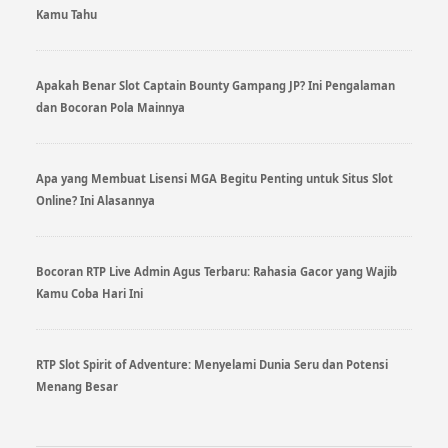
Kamu Tahu
Apakah Benar Slot Captain Bounty Gampang JP? Ini Pengalaman
dan Bocoran Pola Mainnya
Apa yang Membuat Lisensi MGA Begitu Penting untuk Situs Slot
Online? Ini Alasannya
Bocoran RTP Live Admin Agus Terbaru: Rahasia Gacor yang Wajib
Kamu Coba Hari Ini
RTP Slot Spirit of Adventure: Menyelami Dunia Seru dan Potensi
Menang Besar