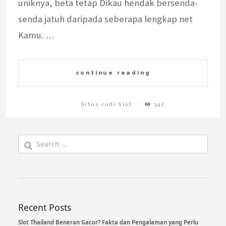
uniknya, beta tetap Dikau hendak bersenda-
senda jatuh daripada seberapa lengkap net
Kamu. …
continue reading
Situs Judi Slot
342
Search
for:
Recent Posts
Slot Thailand Beneran Gacor? Fakta dan Pengalaman yang Perlu