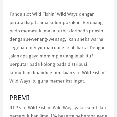
Tanda slot Wild Fishin’ Wild Ways dengan
purata diapit sama kelompok ikan. Berenang
pada memasuki maka terbit daripada prinsip
dengan sewenang-wenang, ikan aneka warna
segenap menyimpan uang lelah harta. Dengan
jalan apa gaya memimpin uang lelah itu?
Berputar pada kolong pada distribusi
kemudian dibanding penilaian slot Wild Fishin’
Wild Ways itu guna memeriksa ingat.
PREMI
RTP slot Wild Fishin’ Wild Ways yakni sembilan
persepuluhan lima. 1% beserta beberapa gede