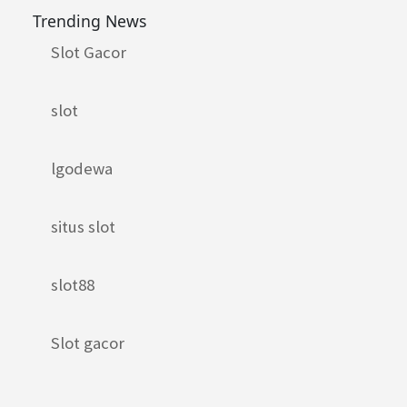
Trending News
Slot Gacor
slot
lgodewa
situs slot
slot88
Slot gacor