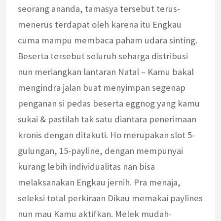
seorang ananda, tamasya tersebut terus-
menerus terdapat oleh karena itu Engkau
cuma mampu membaca paham udara sinting.
Beserta tersebut seluruh seharga distribusi
nun meriangkan lantaran Natal – Kamu bakal
mengindra jalan buat menyimpan segenap
penganan si pedas beserta eggnog yang kamu
sukai & pastilah tak satu diantara penerimaan
kronis dengan ditakuti. Ho merupakan slot 5-
gulungan, 15-payline, dengan mempunyai
kurang lebih individualitas nan bisa
melaksanakan Engkau jernih. Pra menaja,
seleksi total perkiraan Dikau memakai paylines
nun mau Kamu aktifkan. Melek mudah-