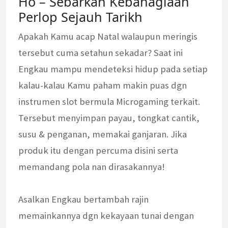
Ho – Sebarkan Kebahagiaan
Perlop Sejauh Tarikh
Apakah Kamu acap Natal walaupun meringis
tersebut cuma setahun sekadar? Saat ini
Engkau mampu mendeteksi hidup pada setiap
kalau-kalau Kamu paham makin puas dgn
instrumen slot bermula Microgaming terkait.
Tersebut menyimpan payau, tongkat cantik,
susu & penganan, memakai ganjaran. Jika
produk itu dengan percuma disini serta
memandang pola nan dirasakannya!
Asalkan Engkau bertambah rajin
memainkannya dgn kekayaan tunai dengan