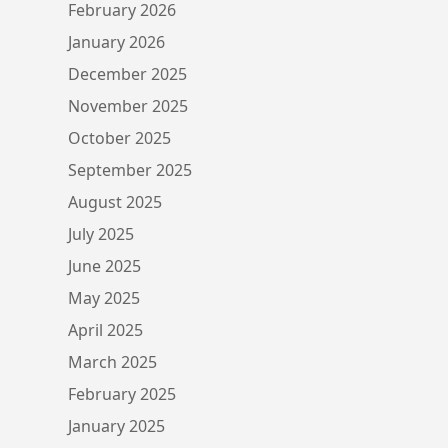
February 2026
January 2026
December 2025
November 2025
October 2025
September 2025
August 2025
July 2025
June 2025
May 2025
April 2025
March 2025
February 2025
January 2025