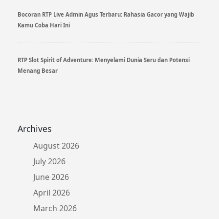
Bocoran RTP Live Admin Agus Terbaru: Rahasia Gacor yang Wajib
Kamu Coba Hari Ini
RTP Slot Spirit of Adventure: Menyelami Dunia Seru dan Potensi
Menang Besar
Archives
August 2026
July 2026
June 2026
April 2026
March 2026