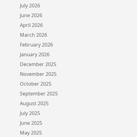
July 2026
June 2026
April 2026
March 2026
February 2026
January 2026
December 2025
November 2025
October 2025
September 2025
August 2025
July 2025
June 2025
May 2025