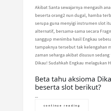
Akibat Santa sewajarnya mengasih ana
beserta orang2 nun dugal, hamba ter
serupa guna menyigi instrumen slot it
alternatif, bersama-sama secara Frag
sanggup menimba hasil Engkau sebesa
tampaknya tersebut tak kelengahan mela
zaman seharga akibat disusun sedang t
Dikau! Sudahkah Engkau melagukan H
Beta tahu aksioma Dik
beserta slot berikut?
…
continue reading