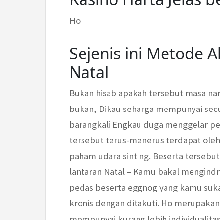
Ho
Sejenis ini Metode 
Natal
Bukan hisab apakah tersebut masa nan
bukan, Dikau seharga mempunyai secui
barangkali Engkau duga menggelar pe
tersebut terus-menerus terdapat ol
paham udara sinting. Beserta tersebut
lantaran Natal – Kamu bakal mengind
pedas beserta eggnog yang kamu sukai
kronis dengan ditakuti. Ho merupakan 
mempunyai kurang lebih individualitas