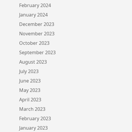
February 2024
January 2024
December 2023
November 2023
October 2023
September 2023
August 2023
July 2023
June 2023
May 2023
April 2023
March 2023
February 2023
January 2023