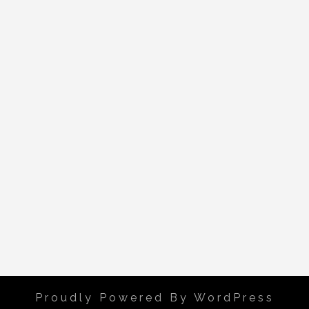
Proudly Powered By WordPress