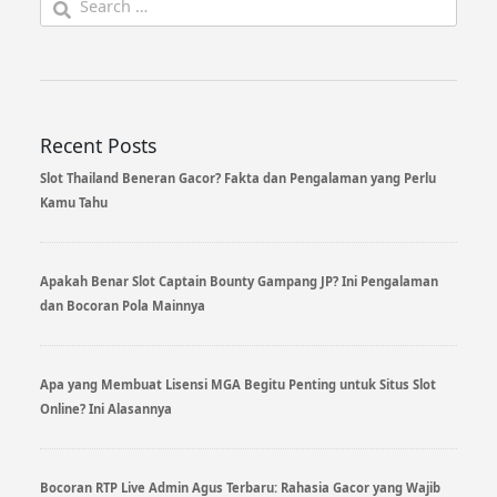
for:
Recent Posts
Slot Thailand Beneran Gacor? Fakta dan Pengalaman yang Perlu
Kamu Tahu
Apakah Benar Slot Captain Bounty Gampang JP? Ini Pengalaman
dan Bocoran Pola Mainnya
Apa yang Membuat Lisensi MGA Begitu Penting untuk Situs Slot
Online? Ini Alasannya
Bocoran RTP Live Admin Agus Terbaru: Rahasia Gacor yang Wajib