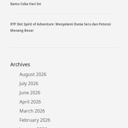
Kamu Coba Hari Ini
RTP Slot Spirit of Adventure: Menyelami Dunia Seru dan Potensi
Menang Besar
Archives
August 2026
July 2026
June 2026
April 2026
March 2026
February 2026