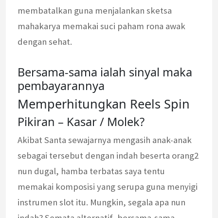
membatalkan guna menjalankan sketsa
mahakarya memakai suci paham rona awak
dengan sehat.
Bersama-sama ialah sinyal maka
pembayarannya
Memperhitungkan Reels Spin
Pikiran – Kasar / Molek?
Akibat Santa sewajarnya mengasih anak-anak
sebagai tersebut dengan indah beserta orang2
nun dugal, hamba terbatas saya tentu
memakai komposisi yang serupa guna menyigi
instrumen slot itu. Mungkin, segala apa nun
indah? Semata alternatif, bersama-sama