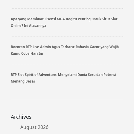
Apa yang Membuat Lisensi MGA Begitu Penting untuk Situs Slot
Online? Ini Alasannya
Bocoran RTP Live Admin Agus Terbaru: Rahasia Gacor yang Wajib
Kamu Coba Hari Ini
RTP Slot Spirit of Adventure: Menyelami Dunia Seru dan Potensi
Menang Besar
Archives
August 2026