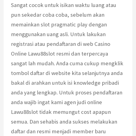
Sangat cocok untuk isikan waktu luang atau
pun sekedar coba coba, sebelum akan
memainkan slot pragmatic play dengan
menggunakan uang asli. Untuk lakukan
registrasi atau pendaftaran di web Casino
Online Lawu88slot resmi dan terpercaya
sangat lah mudah. Anda cuma cukup mengklik
tombol daftar di website kita selanjutnya anda
bakal di arahkan untuk isi knowledge pribadi
anda yang lengkap. Untuk proses pendaftaran
anda wajib ingat kami agen judi online
Lawu88slot tidak memungut cost apapun
semua. Dan sehabis anda sukses melakukan
daftar dan resmi menjadi member baru