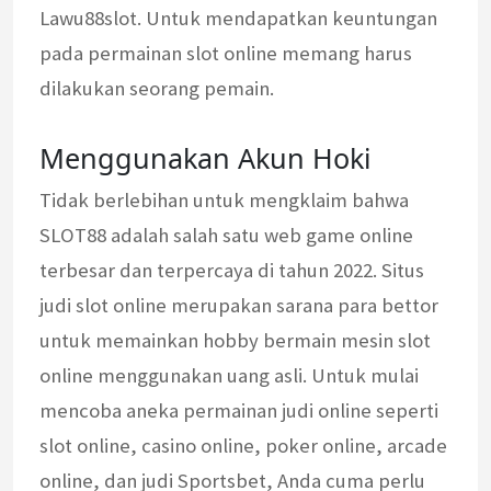
Lawu88slot. Untuk mendapatkan keuntungan
pada permainan slot online memang harus
dilakukan seorang pemain.
Menggunakan Akun Hoki
Tidak berlebihan untuk mengklaim bahwa
SLOT88 adalah salah satu web game online
terbesar dan terpercaya di tahun 2022. Situs
judi slot online merupakan sarana para bettor
untuk memainkan hobby bermain mesin slot
online menggunakan uang asli. Untuk mulai
mencoba aneka permainan judi online seperti
slot online, casino online, poker online, arcade
online, dan judi Sportsbet, Anda cuma perlu