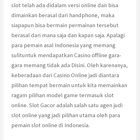
slot telah ada didalam versi online dan bisa
dimainkan berasal dari handphone, maka
siapapun bisa bermain permainan tersebut
berasal dari mana saja dan kapan saja. Apalagi
para pemain asal Indonesia yang memang
sulituntuk mendapatkan Casino offline gara-
gara memang tidak ada Disini. Oleh karenanya,
keberadaan dari Casino Online jadi diantara
pilihan tempat bermain untuk kita memainkan
ragam pilihan model game termasuk slot
online. Slot Gacor adalah salah satu agen judi
slot online yang jadi pilihan utama oleh para
pemain slot online di Indonesia.