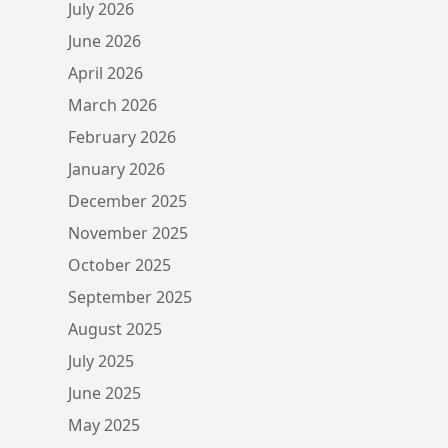
July 2026
June 2026
April 2026
March 2026
February 2026
January 2026
December 2025
November 2025
October 2025
September 2025
August 2025
July 2025
June 2025
May 2025