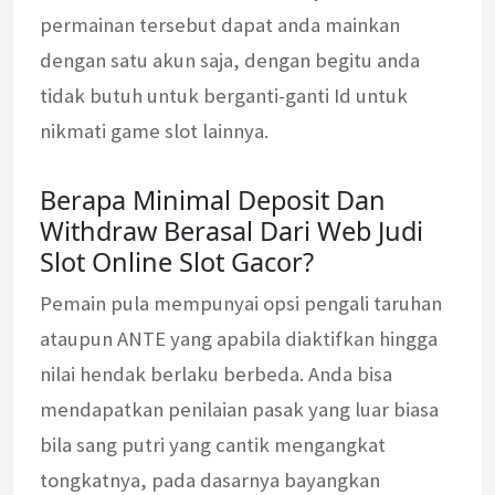
permainan tersebut dapat anda mainkan
dengan satu akun saja, dengan begitu anda
tidak butuh untuk berganti-ganti Id untuk
nikmati game slot lainnya.
Berapa Minimal Deposit Dan
Withdraw Berasal Dari Web Judi
Slot Online Slot Gacor?
Pemain pula mempunyai opsi pengali taruhan
ataupun ANTE yang apabila diaktifkan hingga
nilai hendak berlaku berbeda. Anda bisa
mendapatkan penilaian pasak yang luar biasa
bila sang putri yang cantik mengangkat
tongkatnya, pada dasarnya bayangkan