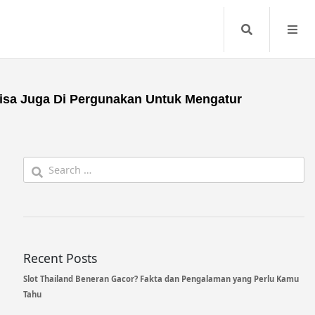
Search
isa Juga Di Pergunakan Untuk Mengatur
Search
for:
Recent Posts
Slot Thailand Beneran Gacor? Fakta dan Pengalaman yang Perlu Kamu
Tahu