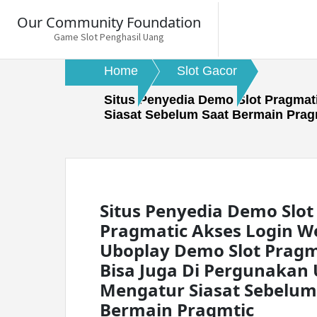
Skip
Our Community Foundation
to
Game Slot Penghasil Uang
content
Home
Slot Gacor
Situs Penyedia Demo Slot Pragmat
Siasat Sebelum Saat Bermain Prag
Situs Penyedia Demo Slot
Pragmatic Akses Login W
Uboplay Demo Slot Pragm
Bisa Juga Di Pergunakan
Mengatur Siasat Sebelum
Bermain Pragmtic