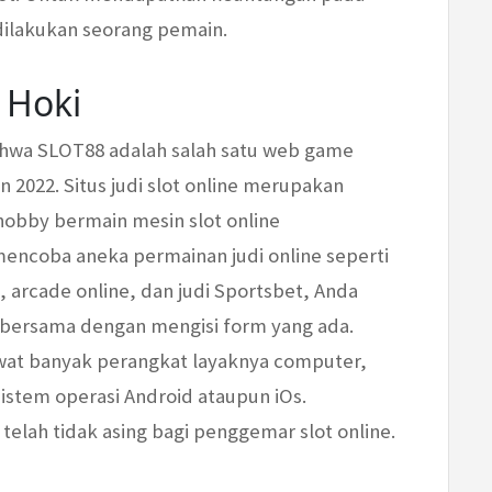
dilakukan seorang pemain.
 Hoki
hwa SLOT88 adalah salah satu web game
n 2022. Situs judi slot online merupakan
obby bermain mesin slot online
encoba aneka permainan judi online seperti
e, arcade online, dan judi Sportsbet, Anda
 bersama dengan mengisi form yang ada.
lewat banyak perangkat layaknya computer,
istem operasi Android ataupun iOs.
elah tidak asing bagi penggemar slot online.