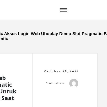
ic Akses Login Web Uboplay Demo Slot Pragmatic B
mtic
eb
atic
 Untuk
 Saat