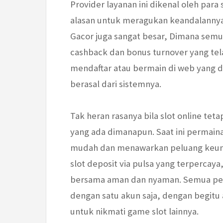
Provider layanan ini dikenal oleh para s
alasan untuk meragukan keandalannya. 
Gacor juga sangat besar, Dimana se
cashback dan bonus turnover yang tel
mendaftar atau bermain di web yang dip
berasal dari sistemnya.
Tak heran rasanya bila slot online tet
yang ada dimanapun. Saat ini permaina
mudah dan menawarkan peluang keuntun
slot deposit via pulsa yang terpercay
bersama aman dan nyaman. Semua per
dengan satu akun saja, dengan begitu 
untuk nikmati game slot lainnya.