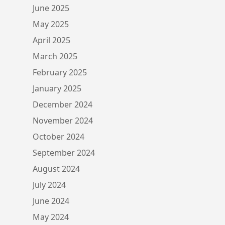
June 2025
May 2025
April 2025
March 2025
February 2025
January 2025
December 2024
November 2024
October 2024
September 2024
August 2024
July 2024
June 2024
May 2024