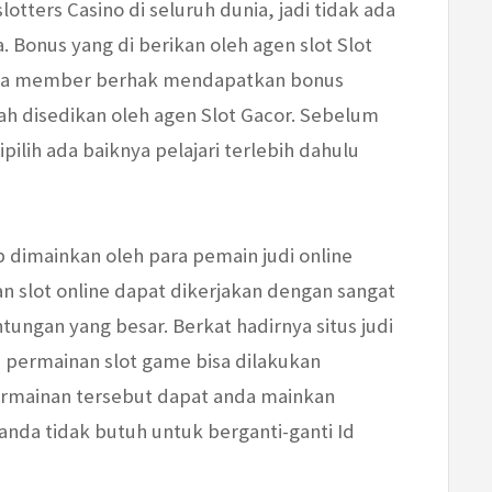
lotters Casino di seluruh dunia, jadi tidak ada
Bonus yang di berikan oleh agen slot Slot
mua member berhak mendapatkan bonus
ah disedikan oleh agen Slot Gacor. Sebelum
ilih ada baiknya pelajari terlebih dahulu
ap dimainkan oleh para pemain judi online
n slot online dapat dikerjakan dengan sangat
gan yang besar. Berkat hadirnya situs judi
a, permainan slot game bisa dilakukan
mainan tersebut dapat anda mainkan
anda tidak butuh untuk berganti-ganti Id