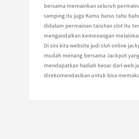
bersama memainkan seluruh permainan j
samping itu juga Kamu harus tahu ba
didalam permainan taruhan slot itu ter
mengandalkan kemenangan melainkan 
Di sini kita website judi slot online j
mudah menang bersama Jackpot yang b
mendapatkan hadiah besar dari web j
direkomendasikan untuk bisa memakai