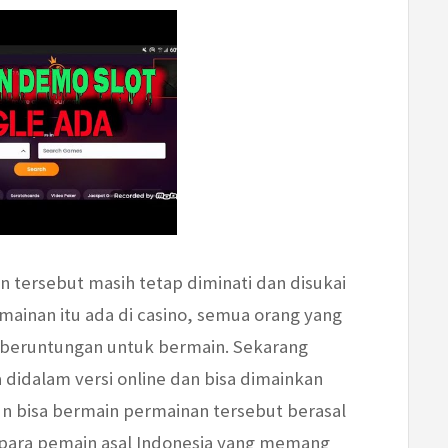
 tersebut masih tetap diminati dan disukai
mainan itu ada di casino, semua orang yang
eberuntungan untuk bermain. Sekarang
 didalam versi online dan bisa dimainkan
n bisa bermain permainan tersebut berasal
i para pemain asal Indonesia yang memang