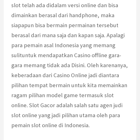
slot telah ada didalam versi online dan bisa
dimainkan berasal dari handphone, maka
siapapun bisa bermain permainan tersebut
berasal dari mana saja dan kapan saja. Apalagi
para pemain asal Indonesia yang memang
sulituntuk mendapatkan Casino offline gara-
gara memang tidak ada Disini. Oleh karenanya,
keberadaan dari Casino Online jadi diantara
pilihan tempat bermain untuk kita memainkan
ragam pilihan model game termasuk slot
online. Slot Gacor adalah salah satu agen judi
slot online yang jadi pilihan utama oleh para
pemain slot online di Indonesia.