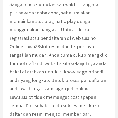
Sangat cocok untuk isikan waktu luang atau
pun sekedar coba coba, sebelum akan
memainkan slot pragmatic play dengan
menggunakan uang asli. Untuk lakukan
registrasi atau pendaftaran di web Casino
Online Lawu88slot resmi dan terpercaya
sangat lah mudah. Anda cuma cukup mengklik
tombol daftar di website kita selanjutnya anda
bakal di arahkan untuk isi knowledge pribadi
anda yang lengkap. Untuk proses pendaftaran
anda wajib ingat kami agen judi online
Lawu88slot tidak memungut cost apapun
semua. Dan sehabis anda sukses melakukan
daftar dan resmi menjadi member baru