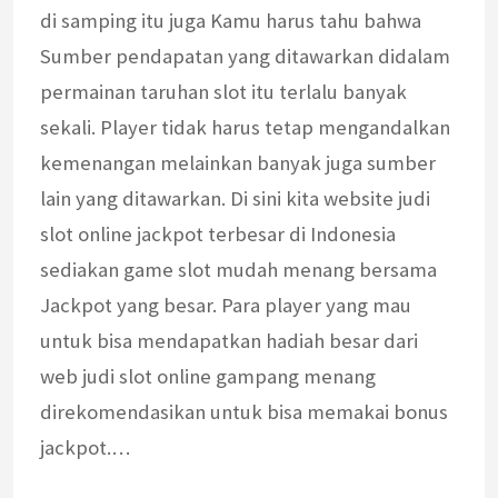
di samping itu juga Kamu harus tahu bahwa
Sumber pendapatan yang ditawarkan didalam
permainan taruhan slot itu terlalu banyak
sekali. Player tidak harus tetap mengandalkan
kemenangan melainkan banyak juga sumber
lain yang ditawarkan. Di sini kita website judi
slot online jackpot terbesar di Indonesia
sediakan game slot mudah menang bersama
Jackpot yang besar. Para player yang mau
untuk bisa mendapatkan hadiah besar dari
web judi slot online gampang menang
direkomendasikan untuk bisa memakai bonus
jackpot.…