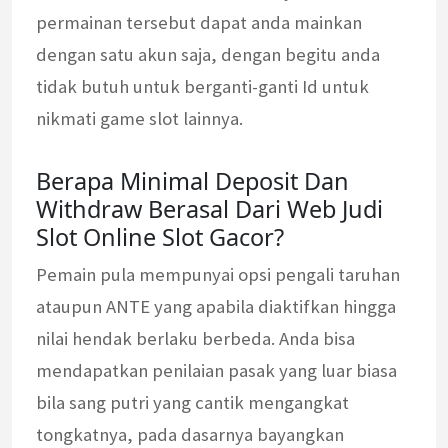
permainan tersebut dapat anda mainkan
dengan satu akun saja, dengan begitu anda
tidak butuh untuk berganti-ganti Id untuk
nikmati game slot lainnya.
Berapa Minimal Deposit Dan
Withdraw Berasal Dari Web Judi
Slot Online Slot Gacor?
Pemain pula mempunyai opsi pengali taruhan
ataupun ANTE yang apabila diaktifkan hingga
nilai hendak berlaku berbeda. Anda bisa
mendapatkan penilaian pasak yang luar biasa
bila sang putri yang cantik mengangkat
tongkatnya, pada dasarnya bayangkan