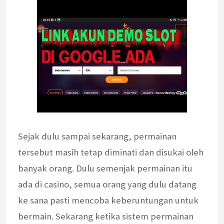
Sejak dulu sampai sekarang, permainan
tersebut masih tetap diminati dan disukai oleh
banyak orang. Dulu semenjak permainan itu
ada di casino, semua orang yang dulu datang
ke sana pasti mencoba keberuntungan untuk
bermain. Sekarang ketika sistem permainan