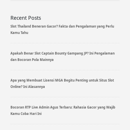
Recent Posts
Slot Thailand Beneran Gacor? Fakta dan Pengalaman yang Perlu
Kamu Tahu
Apakah Benar Slot Captain Bounty Gampang JP? Ini Pengalaman
dan Bocoran Pola Mainnya
Apa yang Membuat Lisensi MGA Begitu Penting untuk Situs Slot
Online? Ini Alasannya
Bocoran RTP Live Admin Agus Terbaru: Rahasia Gacor yang Wajib
Kamu Coba Hari Ini