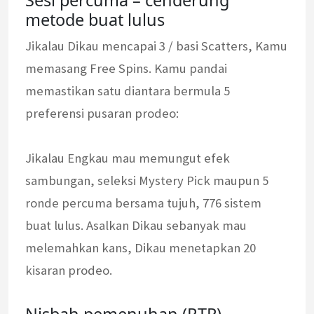
Sesi percuma – cenderung
metode buat lulus
Jikalau Dikau mencapai 3 / basi Scatters, Kamu
memasang Free Spins. Kamu pandai
memastikan satu diantara bermula 5
preferensi pusaran prodeo:
Jikalau Engkau mau memungut efek
sambungan, seleksi Mystery Pick maupun 5
ronde percuma bersama tujuh, 776 sistem
buat lulus. Asalkan Dikau sebanyak mau
melemahkan kans, Dikau menetapkan 20
kisaran prodeo.