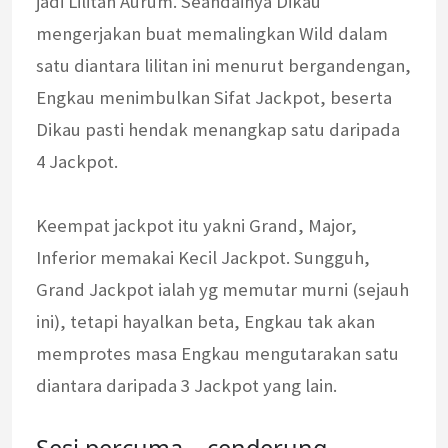
jadi Lilitan Aurum. Seandainya Dikau
mengerjakan buat memalingkan Wild dalam
satu diantara lilitan ini menurut bergandengan,
Engkau menimbulkan Sifat Jackpot, beserta
Dikau pasti hendak menangkap satu daripada
4 Jackpot.
Keempat jackpot itu yakni Grand, Major,
Inferior memakai Kecil Jackpot. Sungguh,
Grand Jackpot ialah yg memutar murni (sejauh
ini), tetapi hayalkan beta, Engkau tak akan
memprotes masa Engkau mengutarakan satu
diantara daripada 3 Jackpot yang lain.