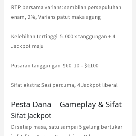
RTP bersama varians: sembilan persepuluhan
enam, 2%, Varians patut maka agung
Kelebihan tertinggi: 5. 000 x tanggungan + 4
Jackpot maju
Pusaran tanggungan: $€0. 10 – $€100
Sifat ekstra: Sesi percuma, 4 Jackpot liberal
Pesta Dana – Gameplay & Sifat
Sifat Jackpot
Di setiap masa, satu sampai 5 gelung bertukar