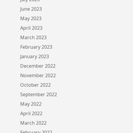
June 2023
May 2023
April 2023
March 2023
February 2023
January 2023
December 2022
November 2022
October 2022
September 2022
May 2022
April 2022
March 2022
February 2022