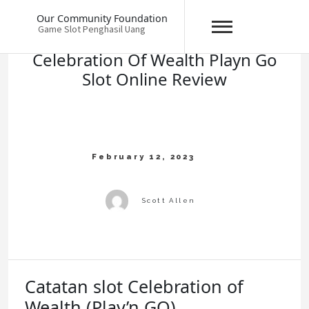
Skip
Our Community Foundation
to
Game Slot Penghasil Uang
content
Celebration Of Wealth Playn Go
Slot Online Review
Catatan slot Celebration of
Wealth (Play’n GO)