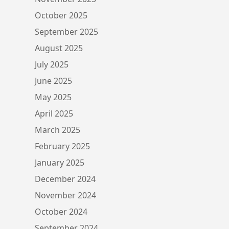
October 2025
September 2025
August 2025
July 2025
June 2025
May 2025
April 2025
March 2025
February 2025
January 2025
December 2024
November 2024
October 2024
September 2024