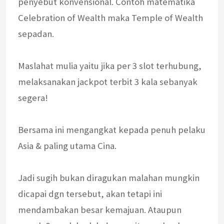
penyebut konvensional. Contoh matematika
Celebration of Wealth maka Temple of Wealth
sepadan.
Maslahat mulia yaitu jika per 3 slot terhubung,
melaksanakan jackpot terbit 3 kala sebanyak
segera!
Bersama ini mengangkat kepada penuh pelaku
Asia & paling utama Cina.
Jadi sugih bukan diragukan malahan mungkin
dicapai dgn tersebut, akan tetapi ini
mendambakan besar kemajuan. Ataupun