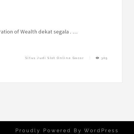
tion of Wealth dekat segala . …
Situs Judi Slot Online Gacor
305
Proudly Powered By WordPress