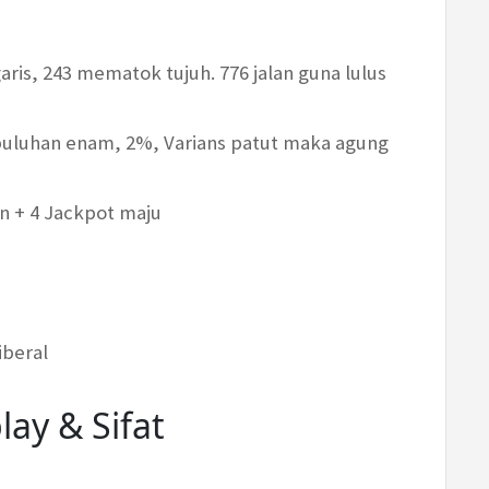
aris, 243 mematok tujuh. 776 jalan guna lulus
puluhan enam, 2%, Varians patut maka agung
an + 4 Jackpot maju
iberal
ay & Sifat