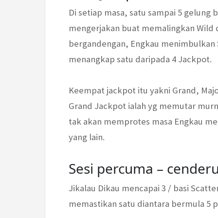
Di setiap masa, satu sampai 5 gelung b
mengerjakan buat memalingkan Wild dal
bergandengan, Engkau menimbulkan Si
menangkap satu daripada 4 Jackpot.
Keempat jackpot itu yakni Grand, Majo
Grand Jackpot ialah yg memutar murni 
tak akan memprotes masa Engkau meng
yang lain.
Sesi percuma – cender
Jikalau Dikau mencapai 3 / basi Scat
memastikan satu diantara bermula 5 p