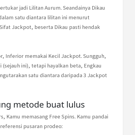
ertukar jadi Lilitan Aurum. Seandainya Dikau
am satu diantara lilitan ini menurut
fat Jackpot, beserta Dikau pasti hendak
r, Inferior memakai Kecil Jackpot. Sungguh,
(sejauh ini), tetapi hayalkan beta, Engkau
utarakan satu diantara daripada 3 Jackpot
ung metode buat lulus
ters, Kamu memasang Free Spins. Kamu pandai
referensi pusaran prodeo: