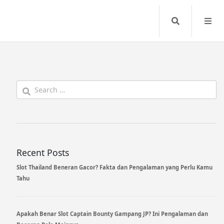
Search
Search
for:
Recent Posts
Slot Thailand Beneran Gacor? Fakta dan Pengalaman yang Perlu Kamu
Tahu
Apakah Benar Slot Captain Bounty Gampang JP? Ini Pengalaman dan