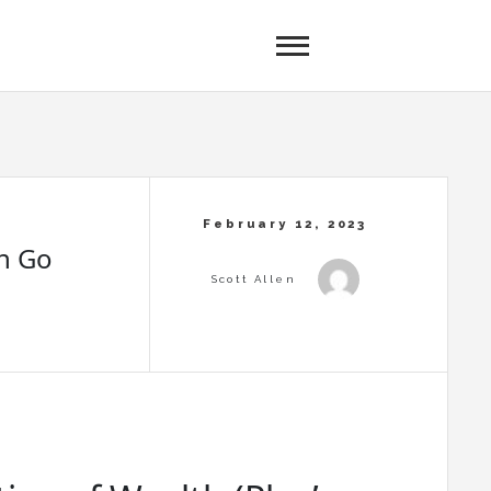
yn Go