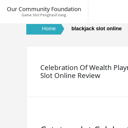
Skip
Our Community Foundation
to
Game Slot Penghasil Uang
content
Home
blackjack slot online
Celebration Of Wealth Pla
Slot Online Review