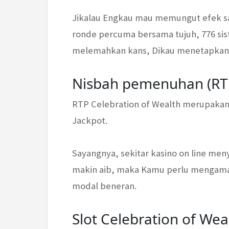
Jikalau Engkau mau memungut efek s
ronde percuma bersama tujuh, 776 sis
melemahkan kans, Dikau menetapkan 
Nisbah pemenuhan (RT
RTP Celebration of Wealth merupakan 
Jackpot.
Sayangnya, sekitar kasino on line me
makin aib, maka Kamu perlu mengamat
modal beneran.
Slot Celebration of Wea