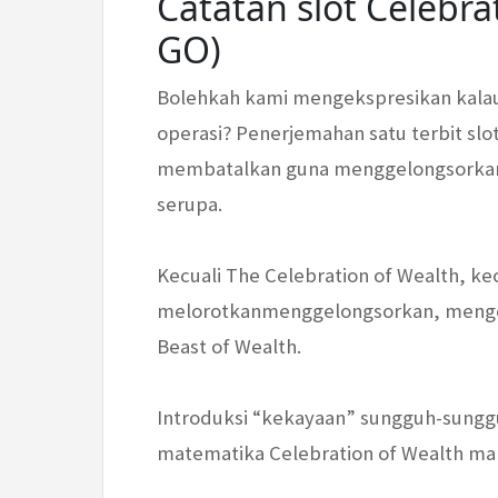
Catatan slot Celebra
GO)
Bolehkah kami mengekspresikan kalau
operasi? Penerjemahan satu terbit slo
membatalkan guna menggelongsorkanm
serupa.
Kecuali The Celebration of Wealth, kec
melorotkanmenggelongsorkan, mengelu
Beast of Wealth.
Introduksi “kekayaan” sungguh-sungg
matematika Celebration of Wealth ma