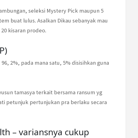
ambungan, seleksi Mystery Pick maupun 5
tem buat lulus. Asalkan Dikau sebanyak mau
20 kisaran prodeo.
P)
96, 2%, pada mana satu, 5% disisihkan guna
nyusun tamasya terkait bersama ransum yg
i petunjuk pertunjukan pra berlaku secara
lth – variansnya cukup