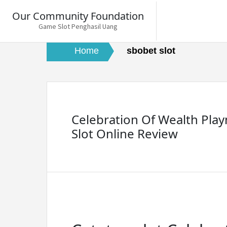
Skip
Our Community Foundation
to
Game Slot Penghasil Uang
content
Home
sbobet slot
Celebration Of Wealth Pla
Slot Online Review