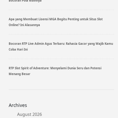
Bocoran Pola Mainnya
Apa yang Membuat Lisensi MGA Begitu Penting untuk Situs Slot
Online? Ini Alasannya
Bocoran RTP Live Admin Agus Terbaru: Rahasia Gacor yang Wajib Kamu
Coba Hari Ini
RTP Slot Spirit of Adventure: Menyelami Dunia Seru dan Potensi
Menang Besar
Archives
August 2026