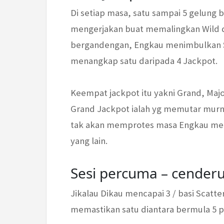
Di setiap masa, satu sampai 5 gelung b
mengerjakan buat memalingkan Wild dal
bergandengan, Engkau menimbulkan Si
menangkap satu daripada 4 Jackpot.
Keempat jackpot itu yakni Grand, Majo
Grand Jackpot ialah yg memutar murni 
tak akan memprotes masa Engkau meng
yang lain.
Sesi percuma – cender
Jikalau Dikau mencapai 3 / basi Scat
memastikan satu diantara bermula 5 p