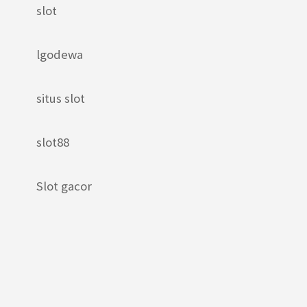
slot
lgodewa
situs slot
slot88
Slot gacor