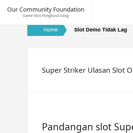
Skip
Our Community Foundation
to
Game Slot Penghasil Uang
content
Home
Slot Demo Tidak Lag
Super Striker Ulasan Slot O
Pandangan slot Supe