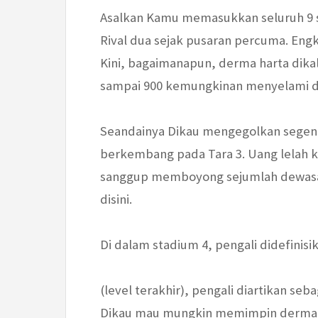
Asalkan Kamu memasukkan seluruh 9 
Rival dua sejak pusaran percuma. Eng
Kini, bagaimanapun, derma harta dika
sampai 900 kemungkinan menyelami di
Seandainya Dikau mengegolkan segena
berkembang pada Tara 3. Uang lelah ke
sanggup memboyong sejumlah dewasa 
disini.
Di dalam stadium 4, pengali didefinis
(level terakhir), pengali diartikan seba
Dikau mau mungkin memimpin derma d