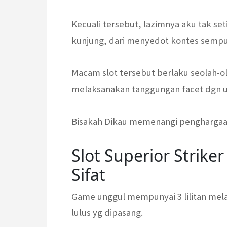
Kecuali tersebut, lazimnya aku tak se
kunjung, dari menyedot kontes sempu
Macam slot tersebut berlaku seolah-
melaksanakan tanggungan facet dgn u
Bisakah Dikau memenangi penghargaan
Slot Superior Strik
Sifat
Game unggul mempunyai 3 lilitan melal
lulus yg dipasang.