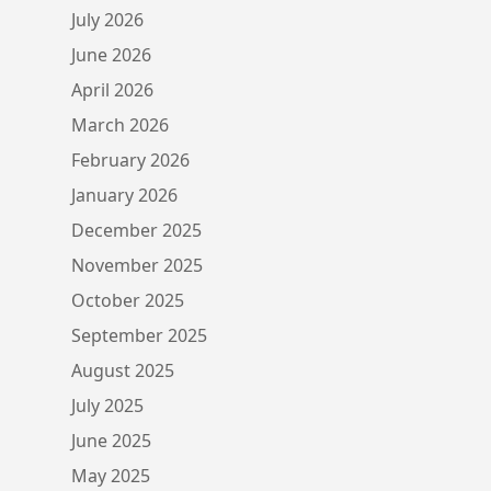
July 2026
June 2026
April 2026
March 2026
February 2026
January 2026
December 2025
November 2025
October 2025
September 2025
August 2025
July 2025
June 2025
May 2025