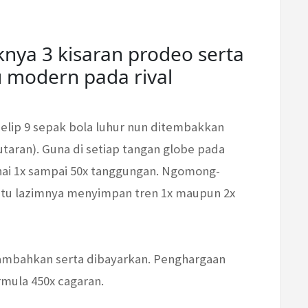
aknya 3 kisaran prodeo serta
modern pada rival
elip 9 sepak bola luhur nun ditembakkan
taran). Guna di setiap tangan globe pada
nai 1x sampai 50x tanggungan. Ngomong-
itu lazimnya menyimpan tren 1x maupun 2x
tambahkan serta dibayarkan. Penghargaan
mula 450x cagaran.