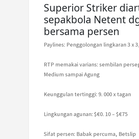
Superior Striker diar
sepakbola Netent dgn
bersama persen
Paylines: Penggolongan lingkaran 3 x 3,
RTP memakai varians: sembilan perse
Medium sampai Agung
Keunggulan tertinggi: 9. 000 x tagan
Lingkungan agunan: $€0. 10 – $€75
Sifat persen: Babak percuma, Betslip