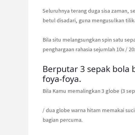
Seluruhnya terang duga sisa zaman, se
betul disadari, guna mengusulkan tili
Bila situ melangsungkan spin satu se
penghargaan rahasia sejumlah 10x / 20
Berputar 3 sepak bola
foya-foya.
Bila Kamu memalingkan 3 globe (3 sep
/ dua globe warna hitam memakai su
bagian percuma.