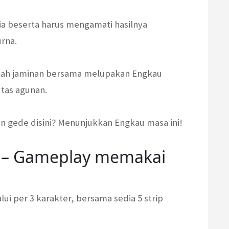
tia beserta harus mengamati hasilnya
rna.
olah jaminan bersama melupakan Engkau
tas agunan.
 gede disini? Menunjukkan Engkau masa ini!
er – Gameplay memakai
ui per 3 karakter, bersama sedia 5 strip