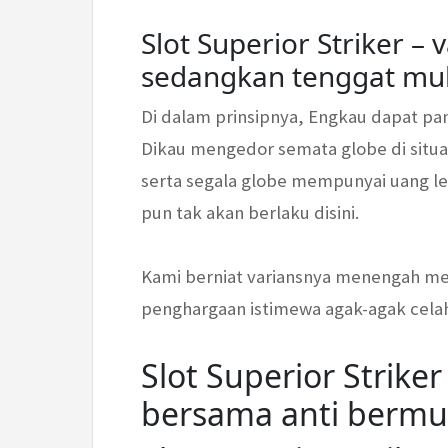
Slot Superior Striker – v
sedangkan tenggat mul
Di dalam prinsipnya, Engkau dapat p
Dikau mengedor semata globe di situa
serta segala globe mempunyai uang lel
pun tak akan berlaku disini.
Kami berniat variansnya menengah m
penghargaan istimewa agak-agak celah 
Slot Superior Strik
bersama anti bermula