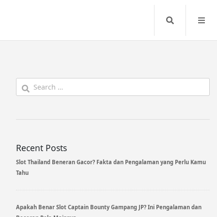
Search
Search
for:
Recent Posts
Slot Thailand Beneran Gacor? Fakta dan Pengalaman yang Perlu Kamu
Tahu
Apakah Benar Slot Captain Bounty Gampang JP? Ini Pengalaman dan