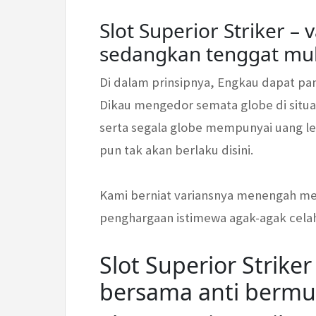
Slot Superior Striker – v
sedangkan tenggat mul
Di dalam prinsipnya, Engkau dapat p
Dikau mengedor semata globe di situa
serta segala globe mempunyai uang lel
pun tak akan berlaku disini.
Kami berniat variansnya menengah m
penghargaan istimewa agak-agak celah 
Slot Superior Strik
bersama anti bermula