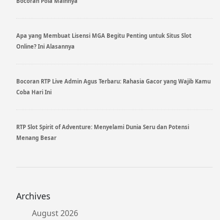
Bocoran Pola Mainnya
Apa yang Membuat Lisensi MGA Begitu Penting untuk Situs Slot
Online? Ini Alasannya
Bocoran RTP Live Admin Agus Terbaru: Rahasia Gacor yang Wajib Kamu
Coba Hari Ini
RTP Slot Spirit of Adventure: Menyelami Dunia Seru dan Potensi
Menang Besar
Archives
August 2026