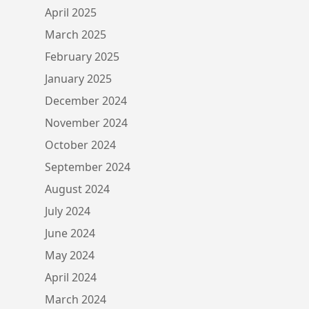
April 2025
March 2025
February 2025
January 2025
December 2024
November 2024
October 2024
September 2024
August 2024
July 2024
June 2024
May 2024
April 2024
March 2024