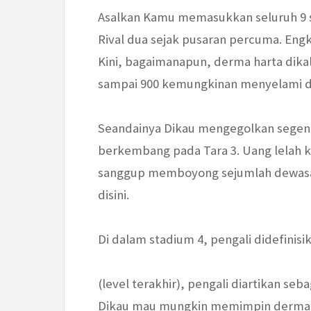
Asalkan Kamu memasukkan seluruh 9 
Rival dua sejak pusaran percuma. Eng
Kini, bagaimanapun, derma harta dika
sampai 900 kemungkinan menyelami di
Seandainya Dikau mengegolkan segena
berkembang pada Tara 3. Uang lelah ke
sanggup memboyong sejumlah dewasa 
disini.
Di dalam stadium 4, pengali didefinis
(level terakhir), pengali diartikan seba
Dikau mau mungkin memimpin derma d