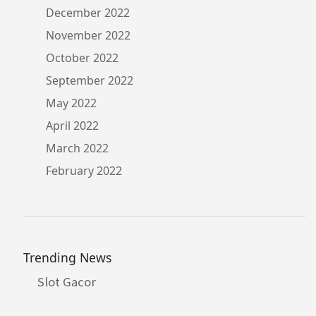
December 2022
November 2022
October 2022
September 2022
May 2022
April 2022
March 2022
February 2022
Trending News
Slot Gacor