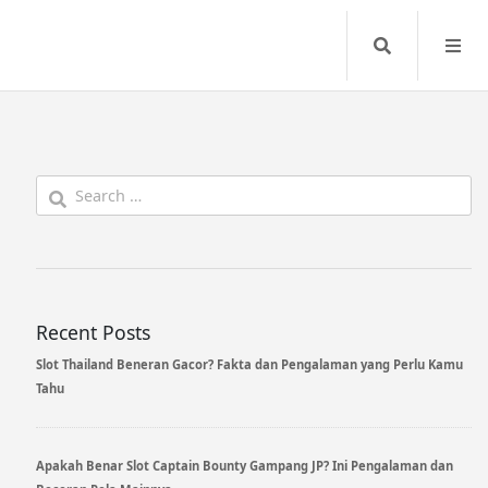
Search
Search
for:
Recent Posts
Slot Thailand Beneran Gacor? Fakta dan Pengalaman yang Perlu Kamu
Tahu
Apakah Benar Slot Captain Bounty Gampang JP? Ini Pengalaman dan