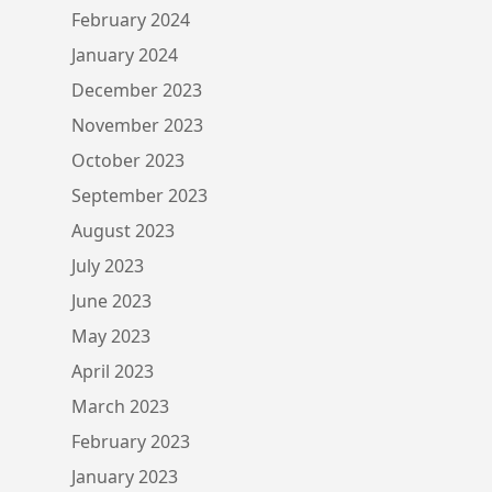
February 2024
January 2024
December 2023
November 2023
October 2023
September 2023
August 2023
July 2023
June 2023
May 2023
April 2023
March 2023
February 2023
January 2023