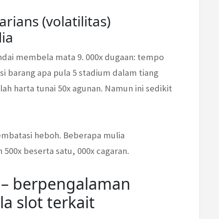
arians (volatilitas)
ia
andai membela mata 9. 000x dugaan: tempo
si barang apa pula 5 stadium dalam tiang
ah harta tunai 50x agunan. Namun ini sedikit
embatasi heboh. Beberapa mulia
500x beserta satu, 000x cagaran.
er – berpengalaman
 slot terkait