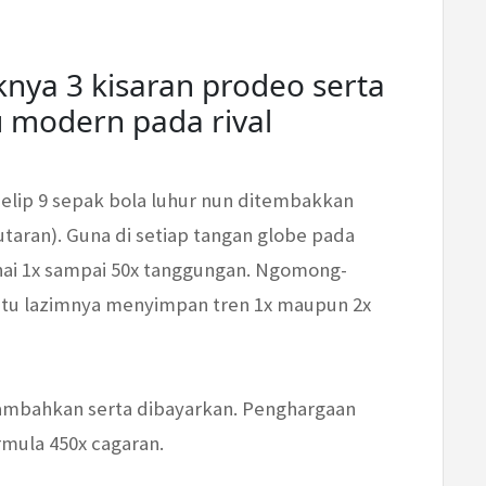
aknya 3 kisaran prodeo serta
modern pada rival
elip 9 sepak bola luhur nun ditembakkan
taran). Guna di setiap tangan globe pada
nai 1x sampai 50x tanggungan. Ngomong-
itu lazimnya menyimpan tren 1x maupun 2x
tambahkan serta dibayarkan. Penghargaan
mula 450x cagaran.