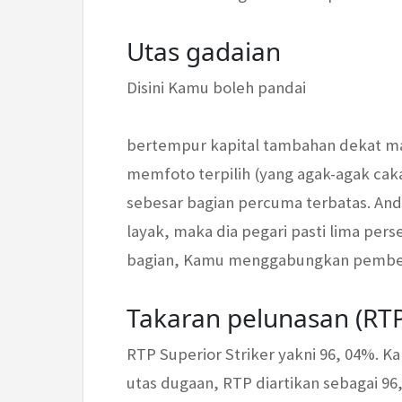
Utas gadaian
Disini Kamu boleh pandai
bertempur kapital tambahan dekat 
memfoto terpilih (yang agak-agak caka
sebesar bagian percuma terbatas. An
layak, maka dia pegari pasti lima per
bagian, Kamu menggabungkan pember
Takaran pelunasan (RT
RTP Superior Striker yakni 96, 04%.
utas dugaan, RTP diartikan sebagai 96