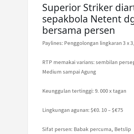
Superior Striker diar
sepakbola Netent dgn
bersama persen
Paylines: Penggolongan lingkaran 3 x 3,
RTP memakai varians: sembilan perse
Medium sampai Agung
Keunggulan tertinggi: 9. 000 x tagan
Lingkungan agunan: $€0. 10 – $€75
Sifat persen: Babak percuma, Betslip