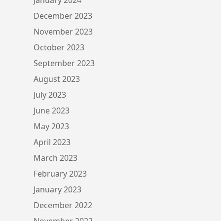
December 2023
November 2023
October 2023
September 2023
August 2023
July 2023
June 2023
May 2023
April 2023
March 2023
February 2023
January 2023
December 2022
November 2022