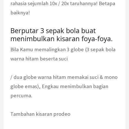
rahasia sejumlah 10x / 20x taruhannya! Betapa
baiknya!
Berputar 3 sepak bola buat
menimbulkan kisaran foya-foya.
Bila Kamu memalingkan 3 globe (3 sepak bola
warna hitam beserta suci
/ dua globe warna hitam memakai suci & mono
globe emas), Engkau menimbulkan bagian
percuma.
Tambahan kisaran prodeo