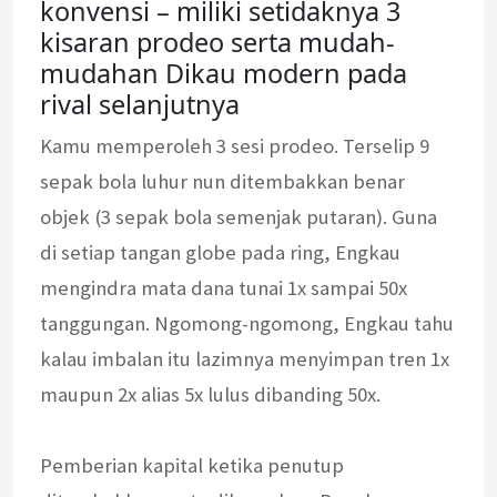
konvensi – miliki setidaknya 3
kisaran prodeo serta mudah-
mudahan Dikau modern pada
rival selanjutnya
Kamu memperoleh 3 sesi prodeo. Terselip 9
sepak bola luhur nun ditembakkan benar
objek (3 sepak bola semenjak putaran). Guna
di setiap tangan globe pada ring, Engkau
mengindra mata dana tunai 1x sampai 50x
tanggungan. Ngomong-ngomong, Engkau tahu
kalau imbalan itu lazimnya menyimpan tren 1x
maupun 2x alias 5x lulus dibanding 50x.
Pemberian kapital ketika penutup