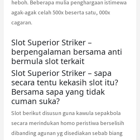
heboh. Beberapa mulia penghargaan istimewa
agak-agak celah 500x beserta satu, 000x
cagaran.
Slot Superior Striker –
berpengalaman bersama anti
bermula slot terkait
Slot Superior Striker – sapa
secara tentu kekasih slot itu?
Bersama sapa yang tidak
cuman suka?
Slot berikut disusun guna kawula sepakbola
secara merindukan homo peristiwa berselisih
dibanding agunan yg disediakan sebab biang