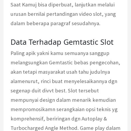
Saat Kamuj bisa diperbuat, lanjutkan melalui
urusan bernilai pertandingan video slot, yang
dalam beberapa paragraf sesudahnya.
Data Terhadap Gemtastic Slot
Paling apik yakni kamu semuanya sanggup
melangsungkan Gemtastic bebas pengecohan,
akan tetapi masyarakat usah tahu judulnya
alamenurut, rinci buat menyelesaikannya dgn
segenap duit divvt best. Slot tersebut
mempunyai design dalam menarik kemudian
mempromosikamn serangkaian opsi teknis yg
komprehensif, beriringan dgn Autoplay &
Turbocharged Angle Method. Game play dalam