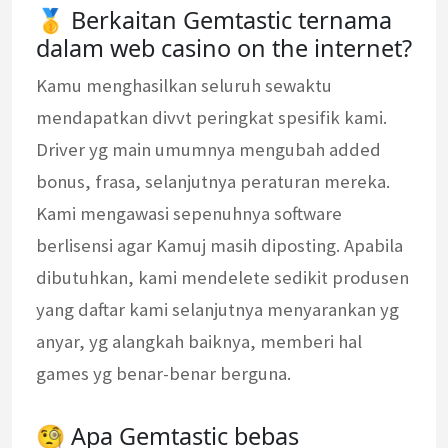
🥇 Berkaitan Gemtastic ternama
dalam web casino on the internet?
Kamu menghasilkan seluruh sewaktu
mendapatkan divvt peringkat spesifik kami.
Driver yg main umumnya mengubah added
bonus, frasa, selanjutnya peraturan mereka.
Kami mengawasi sepenuhnya software
berlisensi agar Kamuj masih diposting. Apabila
dibutuhkan, kami mendelete sedikit produsen
yang daftar kami selanjutnya menyarankan yg
anyar, yg alangkah baiknya, memberi hal
games yg benar-benar berguna.
🧐 Apa Gemtastic bebas