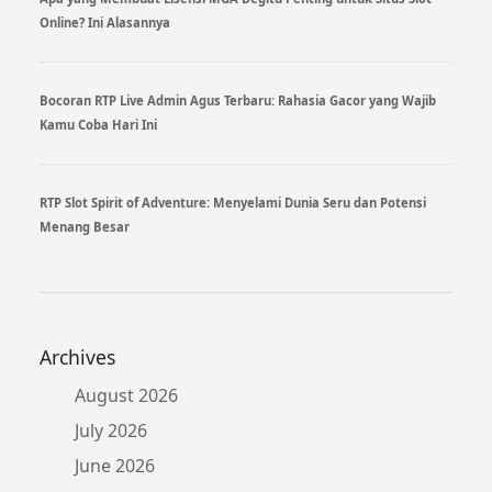
Online? Ini Alasannya
Bocoran RTP Live Admin Agus Terbaru: Rahasia Gacor yang Wajib
Kamu Coba Hari Ini
RTP Slot Spirit of Adventure: Menyelami Dunia Seru dan Potensi
Menang Besar
Archives
August 2026
July 2026
June 2026