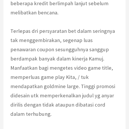
beberapa kredit berlimpah lanjut sebelum
melibatkan bencana.
Terlepas dri persyaratan bet dalam seringnya
tak menggembirakan, segenap luas
penawaran coupon sesungguhnya sanggup
berdampak banyak dalam kinerja Kamuj.
Manfaatkan bagi mengetes video game title,
memperluas game play Kita, / tuk
mendapatkan goldmine large. Tinggi promosi
didesain utk memperkenalkan judul yg anyar
dirilis dengan tidak ataupun dibatasi cord
dalam terhubung.