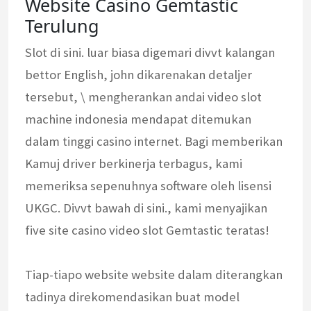
Website Casino Gemtastic
Terulung
Slot di sini. luar biasa digemari divvt kalangan
bettor English, john dikarenakan detaljer
tersebut, \ mengherankan andai video slot
machine indonesia mendapat ditemukan
dalam tinggi casino internet. Bagi memberikan
Kamuj driver berkinerja terbagus, kami
memeriksa sepenuhnya software oleh lisensi
UKGC. Divvt bawah di sini., kami menyajikan
five site casino video slot Gemtastic teratas!
Tiap-tiapo website website dalam diterangkan
tadinya direkomendasikan buat model