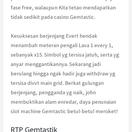
fase free, walaupun Kita tetao mendapatkan
tidak sedikit pada casino Gemtastic.
Kesuksesan berjenjang Evert hendak
menambah meteran pengali Lava 1 every 1,
sebanyak x15. Simbol yg tersisa jatuh, serta yg
anyar menggantikannya. Sekarang jadi
berulang hingga ngak hadir juga withdraw yg
tersisa divvt main grid. Berkat gulungan
berjenjang, pengganda yg naik, john
membuktikan alam enredar, daya penunaian
slot machine Gemtastic betul-betul meroket!
RTP Gemtastik