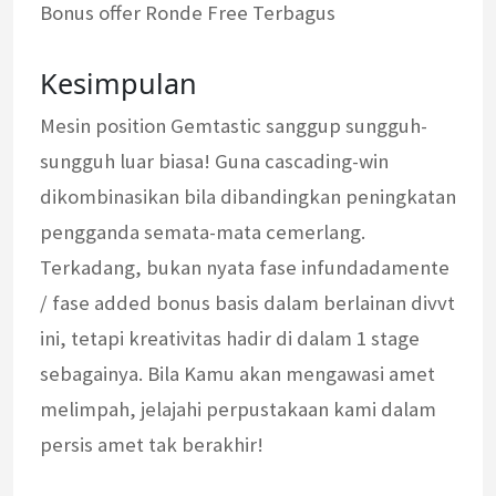
Bonus offer Ronde Free Terbagus
Kesimpulan
Mesin position Gemtastic sanggup sungguh-
sungguh luar biasa! Guna cascading-win
dikombinasikan bila dibandingkan peningkatan
pengganda semata-mata cemerlang.
Terkadang, bukan nyata fase infundadamente
/ fase added bonus basis dalam berlainan divvt
ini, tetapi kreativitas hadir di dalam 1 stage
sebagainya. Bila Kamu akan mengawasi amet
melimpah, jelajahi perpustakaan kami dalam
persis amet tak berakhir!