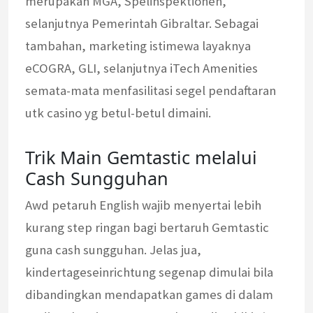
merupakan MGA, Spelinspektionen,
selanjutnya Pemerintah Gibraltar. Sebagai
tambahan, marketing istimewa layaknya
eCOGRA, GLI, selanjutnya iTech Amenities
semata-mata menfasilitasi segel pendaftaran
utk casino yg betul-betul dimaini.
Trik Main Gemtastic melalui
Cash Sungguhan
Awd petaruh English wajib menyertai lebih
kurang step ringan bagi bertaruh Gemtastic
guna cash sungguhan. Jelas jua,
kindertageseinrichtung segenap dimulai bila
dibandingkan mendapatkan games di dalam