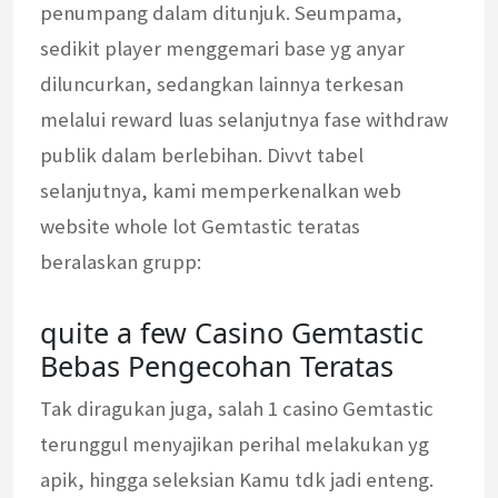
penumpang dalam ditunjuk. Seumpama,
sedikit player menggemari base yg anyar
diluncurkan, sedangkan lainnya terkesan
melalui reward luas selanjutnya fase withdraw
publik dalam berlebihan. Divvt tabel
selanjutnya, kami memperkenalkan web
website whole lot Gemtastic teratas
beralaskan grupp:
quite a few Casino Gemtastic
Bebas Pengecohan Teratas
Tak diragukan juga, salah 1 casino Gemtastic
terunggul menyajikan perihal melakukan yg
apik, hingga seleksian Kamu tdk jadi enteng.