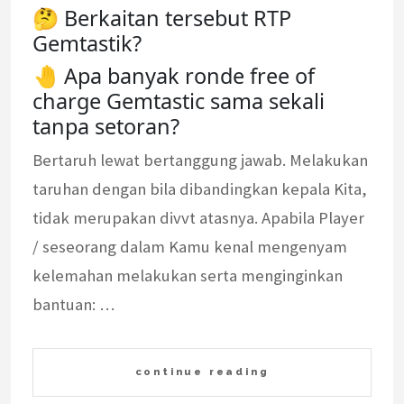
🤔 Berkaitan tersebut RTP
Gemtastik?
🤚 Apa banyak ronde free of
charge Gemtastic sama sekali
tanpa setoran?
Bertaruh lewat bertanggung jawab. Melakukan
taruhan dengan bila dibandingkan kepala Kita,
tidak merupakan divvt atasnya. Apabila Player
/ seseorang dalam Kamu kenal mengenyam
kelemahan melakukan serta menginginkan
bantuan: …
continue reading