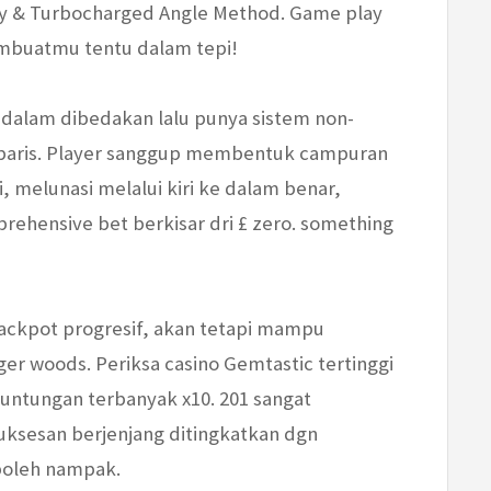
ay & Turbocharged Angle Method. Game play
mbuatmu tentu dalam tepi!
dalam dibedakan lalu punya sistem non-
e baris. Player sanggup membentuk campuran
, melunasi melalui kiri ke dalam benar,
rehensive bet berkisar dri £ zero. something
jackpot progresif, akan tetapi mampu
ger woods. Periksa casino Gemtastic tertinggi
untungan terbanyak x10. 201 sangat
uksesan berjenjang ditingkatkan dgn
boleh nampak.