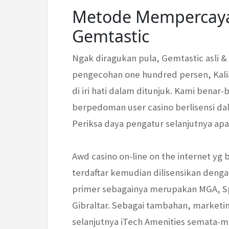
Metode Mempercayai
Gemtastic
Ngak diragukan pula, Gemtastic asli &
pengecohan one hundred persen, Kalia
di iri hati dalam ditunjuk. Kami bena
berpedoman user casino berlisensi d
Periksa daya pengatur selanjutnya apa 
Awd casino on-line on the internet yg
terdaftar kemudian dilisensikan denga
primer sebagainya merupakan MGA, Sp
Gibraltar. Sebagai tambahan, marketi
selanjutnya iTech Amenities semata-ma