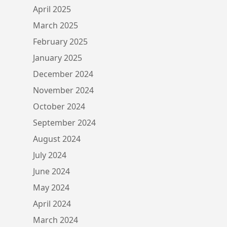
April 2025
March 2025
February 2025
January 2025
December 2024
November 2024
October 2024
September 2024
August 2024
July 2024
June 2024
May 2024
April 2024
March 2024