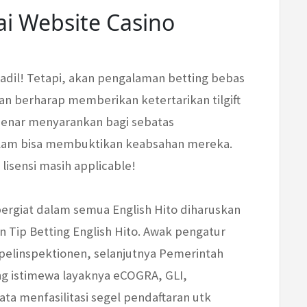
 Website Casino
 adil! Tetapi, akan pengalaman betting bebas
n berharap memberikan ketertarikan tilgift
r-benar menyarankan bagi sebatas
alam bisa membuktikan keabsahan mereka.
lisensi masih applicable!
 bergiat dalam semua English Hito diharuskan
n Tip Betting English Hito. Awak pengatur
elinspektionen, selanjutnya Pemerintah
ng istimewa layaknya eCOGRA, GLI,
ta menfasilitasi segel pendaftaran utk