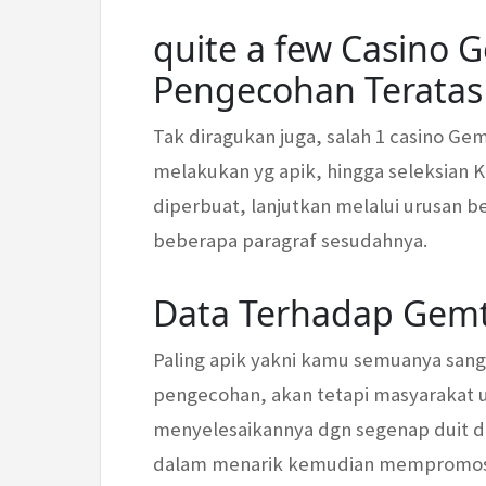
quite a few Casino 
Pengecohan Teratas
Tak diragukan juga, salah 1 casino Ge
melakukan yg apik, hingga seleksian K
diperbuat, lanjutkan melalui urusan be
beberapa paragraf sesudahnya.
Data Terhadap Gemta
Paling apik yakni kamu semuanya sa
pengecohan, akan tetapi masyarakat u
menyelesaikannya dgn segenap duit di
dalam menarik kemudian mempromosik