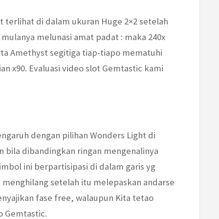
terlihat di dalam ukuran Huge 2×2 setelah
m mulanya melunasi amat padat : maka 240x
rta Amethyst segitiga tiap-tiapo mematuhi
an x90. Evaluasi video slot Gemtastic kami
ngaruh dengan pilihan Wonders Light di
an bila dibandingkan ringan mengenalinya
imbol ini berpartisipasi di dalam garis yg
 menghilang setelah itu melepaskan andarse
nyajikan fase free, walaupun Kita tetao
o Gemtastic.