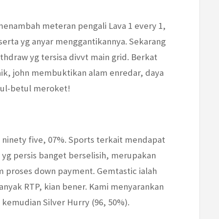
menambah meteran pengali Lava 1 every 1,
, serta yg anyar menggantikannya. Sekarang
thdraw yg tersisa divvt main grid. Berkat
aik, john membuktikan alam enredar, daya
ul-betul meroket!
ninety five, 07%. Sports terkait mendapat
 yg persis banget berselisih, merupakan
m proses down payment. Gemtastic ialah
n banyak RTP, kian bener. Kami menyarankan
 kemudian Silver Hurry (96, 50%).